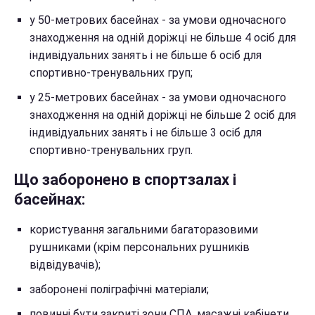
у 50-метрових басейнах - за умови одночасного
знаходження на одній доріжці не більше 4 осіб для
індивідуальних занять і не більше 6 осіб для
спортивно-тренувальних груп;
у 25-метрових басейнах - за умови одночасного
знаходження на одній доріжці не більше 2 осіб для
індивідуальних занять і не більше 3 осіб для
спортивно-тренувальних груп.
Що заборонено в спортзалах і
басейнах:
користування загальними багаторазовими
рушниками (крім персональних рушників
відвідувачів);
заборонені поліграфічні матеріали;
повинні бути закриті зони СПА, масажні кабінети,