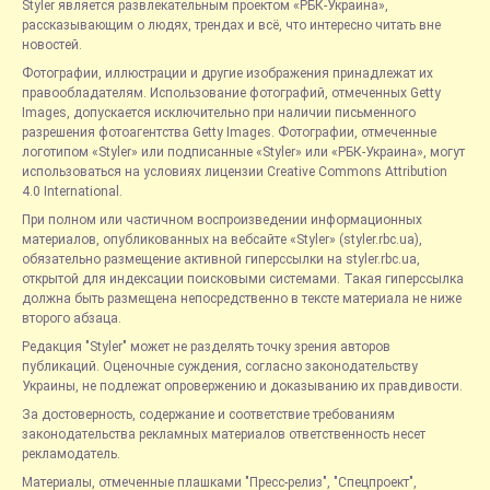
Styler является развлекательным проектом «РБК-Украина»,
рассказывающим о людях, трендах и всё, что интересно читать вне
новостей.
Фотографии, иллюстрации и другие изображения принадлежат их
правообладателям. Использование фотографий, отмеченных Getty
Images, допускается исключительно при наличии письменного
разрешения фотоагентства Getty Images. Фотографии, отмеченные
логотипом «Styler» или подписанные «Styler» или «РБК-Украина», могут
использоваться на условиях лицензии Creative Commons Attribution
4.0 International.
При полном или частичном воспроизведении информационных
материалов, опубликованных на вебсайте «Styler» (styler.rbc.ua),
обязательно размещение активной гиперссылки на styler.rbc.ua,
открытой для индексации поисковыми системами. Такая гиперссылка
должна быть размещена непосредственно в тексте материала не ниже
второго абзаца.
Редакция "Styler" может не разделять точку зрения авторов
публикаций. Оценочные суждения, согласно законодательству
Украины, не подлежат опровержению и доказыванию их правдивости.
За достоверность, содержание и соответствие требованиям
законодательства рекламных материалов ответственность несет
рекламодатель.
Материалы, отмеченные плашками "Пресс-релиз", "Спецпроект",