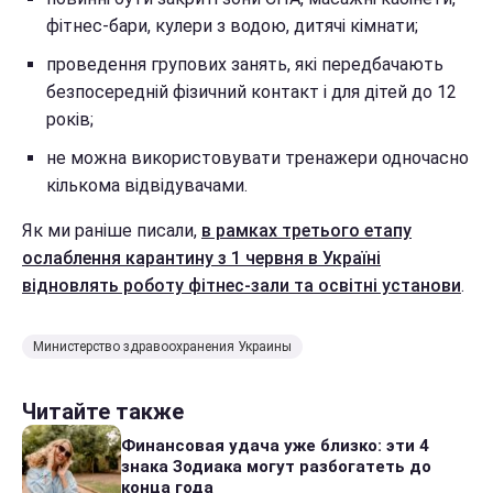
фітнес-бари, кулери з водою, дитячі кімнати;
проведення групових занять, які передбачають
безпосередній фізичний контакт і для дітей до 12
років;
не можна використовувати тренажери одночасно
кількома відвідувачами.
Як ми раніше писали,
в рамках третього етапу
ослаблення карантину з 1 червня в Україні
відновлять роботу фітнес-зали та освітні установи
.
Министерство здравоохранения Украины
Читайте также
Финансовая удача уже близко: эти 4
знака Зодиака могут разбогатеть до
конца года