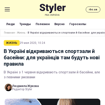
rbc.ua
Люди
Тренды
Полезное
Вкусно
Гороскопы
Главная
›
Жизнь
›
В Україні відкриваються спортзали й басейни: для україн
ЖИЗНЬ
29 мая 2020, 10:24
В Україні відкриваються спортзали й
басейни: для українців там будуть нові
правила
В Україні з 1 червня відкривають спортзали й басейни, але
з певними умовами
Людмила Жукова
Редактор Styler