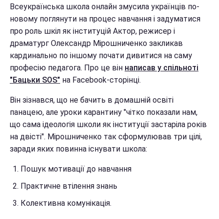
Всеукраїнська школа онлайн змусила українців по-
новому поглянути на процес навчання і задуматися
про роль шкіл як інституцій Актор, режисер і
драматург Олександр Мірошниченко закликав
кардинально по іншому почати дивитися на саму
професію педагога. Про це він
написав у спільноті
"Бацьки SOS"
на Facebook-сторінці.
Він зізнався, що не бачить в домашній освіті
панацею, але уроки карантину "чітко показали нам,
що сама ідеологія школи як інституції застаріла років
на двісті". Мірошниченко так сформулював три цілі,
заради яких повинна існувати школа:
Пошук мотивації до навчання
Практичне втілення знань
Колективна комунікація.