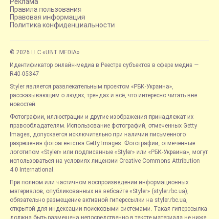
Реклама
Правила пользования
Правовая информация
Политика конфиденциальности
© 2026 LLC «UBT MEDIA»
Идентификатор онлайн-медиа в Реестре субъектов в сфере медиа —
R40-05347
Styler является развлекательным проектом «РБК-Украина»,
рассказывающим о людях, трендах и всё, что интересно читать вне
новостей.
Фотографии, иллюстрации и другие изображения принадлежат их
правообладателям. Использование фотографий, отмеченных Getty
Images, допускается исключительно при наличии письменного
разрешения фотоагентства Getty Images. Фотографии, отмеченные
логотипом «Styler» или подписанные «Styler» или «РБК-Украина», могут
использоваться на условиях лицензии Creative Commons Attribution
4.0 International.
При полном или частичном воспроизведении информационных
материалов, опубликованных на вебсайте «Styler» (styler.rbc.ua),
обязательно размещение активной гиперссылки на styler.rbc.ua,
открытой для индексации поисковыми системами. Такая гиперссылка
должна быть размещена непосредственно в тексте материала не ниже