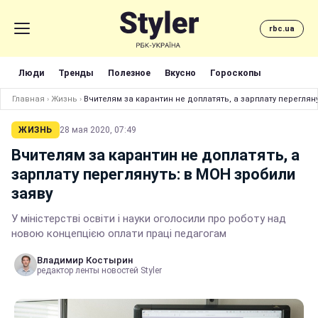
rbc.ua
Люди
Тренды
Полезное
Вкусно
Гороскопы
Главная
›
Жизнь
›
Вчителям за карантин не доплатять, а зарплату переглян
ЖИЗНЬ
28 мая 2020, 07:49
Вчителям за карантин не доплатять, а
зарплату переглянуть: в МОН зробили
заяву
У міністерстві освіти і науки оголосили про роботу над
новою концепцією оплати праці педагогам
Владимир Костырин
редактор ленты новостей Styler