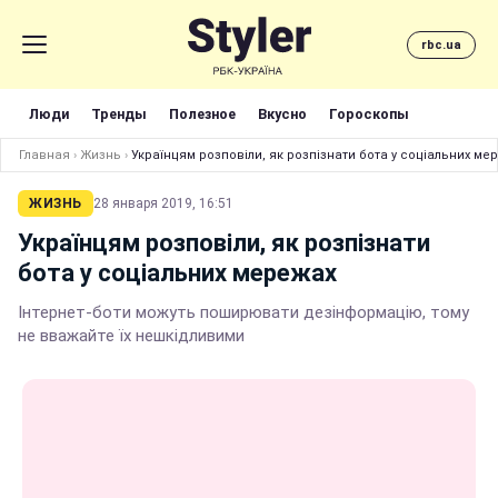
rbc.ua
Люди
Тренды
Полезное
Вкусно
Гороскопы
Главная
›
Жизнь
›
Українцям розповіли, як розпізнати бота у соціальних ме
ЖИЗНЬ
28 января 2019, 16:51
Українцям розповіли, як розпізнати
бота у соціальних мережах
Інтернет-боти можуть поширювати дезінформацію, тому
не вважайте їх нешкідливими