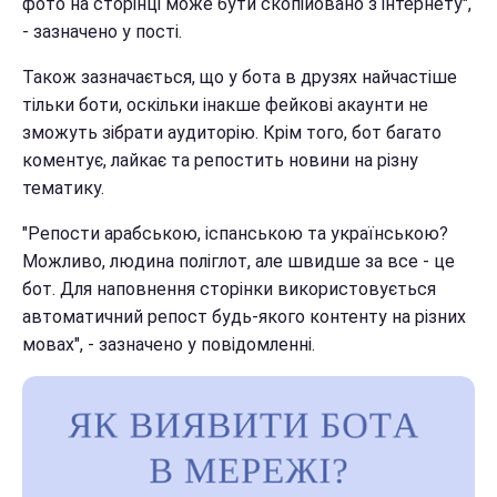
фото на сторінці може бути скопійовано з інтернету",
- зазначено у пості.
Також зазначається, що у бота в друзях найчастіше
тільки боти, оскільки інакше фейкові акаунти не
зможуть зібрати аудиторію. Крім того, бот багато
коментує, лайкає та репостить новини на різну
тематику.
"Репости арабською, іспанською та українською?
Можливо, людина поліглот, але швидше за все - це
бот. Для наповнення сторінки використовується
автоматичний репост будь-якого контенту на різних
мовах", - зазначено у повідомленні.