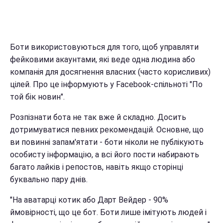
Боти використовуються для того, щоб управляти
фейковими акаунтами, які веде одна людина або
компанія для досягнення власних (часто корисливих)
цілей. Про це інформують у Facebook-спільноті "По
той бік новин".
Розпізнати бота не так вже й складно. Досить
дотримуватися певних рекомендацій. Основне, що
ви повинні запам'ятати - боти ніколи не публікують
особисту інформацію, а всі його пости набирають
багато лайків і репостов, навіть якщо сторінці
буквально пару днів.
"На аватарці котик або Дарт Вейдер - 90%
ймовірності, що це бот. Боти лише імітують людей і