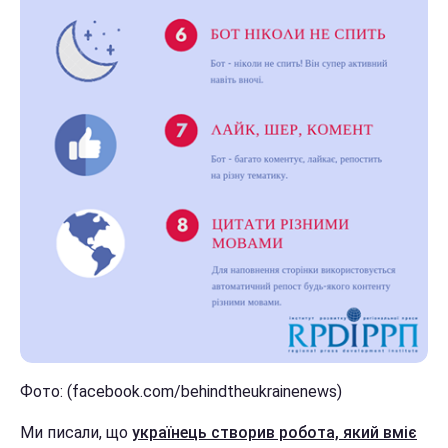
Фото: (facebook.com/behindtheukrainenews)
Ми писали, що
українець створив робота, який вміє