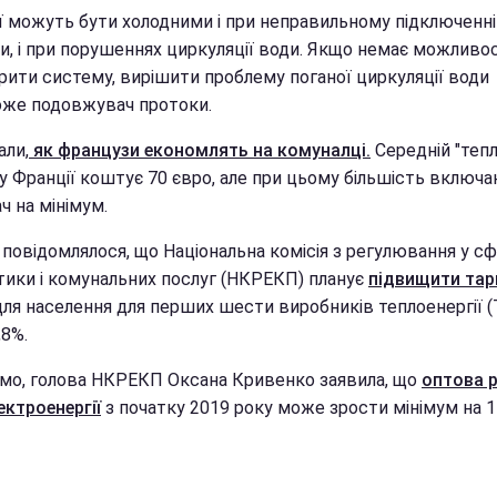
ї можуть бути холодними і при неправильному підключенні
и, і при порушеннях циркуляції води. Якщо немає можливос
рити систему, вирішити проблему поганої циркуляції води
же подовжувач протоки.
али,
як французи економлять на комуналці.
Середній "тепл
 у Франції коштує 70 євро, але при цьому більшість включ
ач на мінімум.
повідомлялося, що Національна комісія з регулювання у сф
тики і комунальних послуг (НКРЕКП) планує
підвищити тар
ля населення для перших шести виробників теплоенергії (
,8%.
омо, голова НКРЕКП Оксана Кривенко заявила, що
оптова 
ектроенергії
з початку 2019 року може зрости мінімум на 1