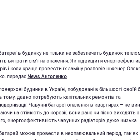
батареї в будинку не тільки не забезпечать будинок теплом
ать витрати сім'ї на опалення. Як підвищити енергоефекти
рів і коли краще провести їх заміну розповів інженер Олек
о, передає
News Анголенко
.
оверхові будинки в Україні, побудовані в більшості своїй 
ів тому, давно потребують капітальних ремонтів та
дернізації. Чавунні батареї опалення в квартирах – не виня
ючи на стійкість до корозії, вони рано чи пізно виходять з 
го, енергоефективність чавунних радіаторів дуже низька.
 батарей можна провести в неопалювальний період, так як 