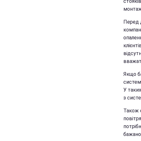
стояків
монтажу
Перед 
компан
опален
клієнт
відсут
вважат
Якщо б
систем
У таки
з сист
Також 
повітря
потрібн
бажано 