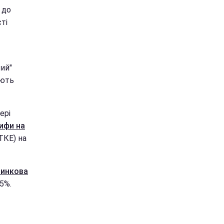
 до
ті
ий"
ають
ері
ифи на
ТКЕ) на
ринкова
5%.