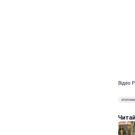
Відео 
отоплен
Чита