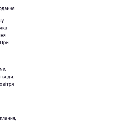
одання.
чу
яка
ння
 При
е в
 води.
овітря
плення,