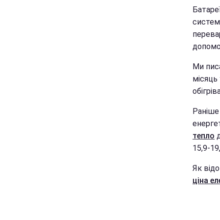
Батаре
систем
перева
допомо
Ми пис
місяць
обігрів
Раніше 
енерге
тепло
д
15,9-19
Як від
ціна ел