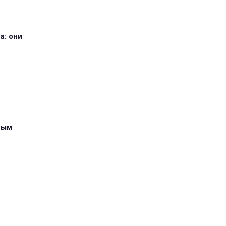
а: они
ным