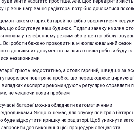
 буде злити набагато простіше. Але, щоб перевірити якість
 і рівень нагрівання радіатора, потрібно дочекатися похол
демонтажем старих батарей потрібно звернутися у керую
ію, що обслуговує ваш будинок. Подати заявку на злив сто
ня можна у телефонному режимі або в центрі обслуговува
ів. Всі роботи бажано проводити в міжопалювальний сезон.
ності дозвільних документів на злив стояка роботи будуть
ися незаконними.
атареї гріють недостатньо, а стояк гарячий, швидше за вс
і утворилася повітряна пробка, що перешкоджає циркуляції
х випадках експерти рекомендують регулярно стравляти п
еми, не чекаючи появи проблем.
сучасні батареї можна обладнати автоматичними
відводчиками. Якщо їх немає, для спуску повітря з батареї
о буде відкрутити кришку на радіаторі. Щоб уникнути зато
запросити для виконання цієї процедури спеціаліста.