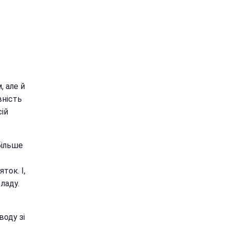
, але й
вність
сій
більше
ток. І,
ладу.
воду зі