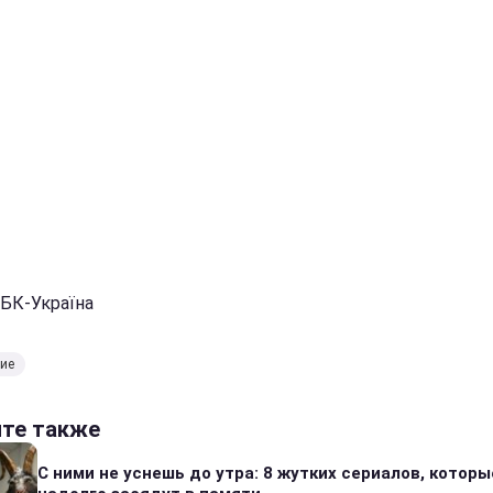
РБК-Україна
ие
йте также
С ними не уснешь до утра: 8 жутких сериалов, которы