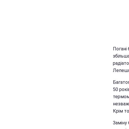
Погані 
збільш
радіато
Лепешк
Багатоп
50 рок
термомо
незважа
Крім то
Заміну