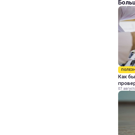
Больш
ПОЛЕЗ
Как бы
прове
07 август