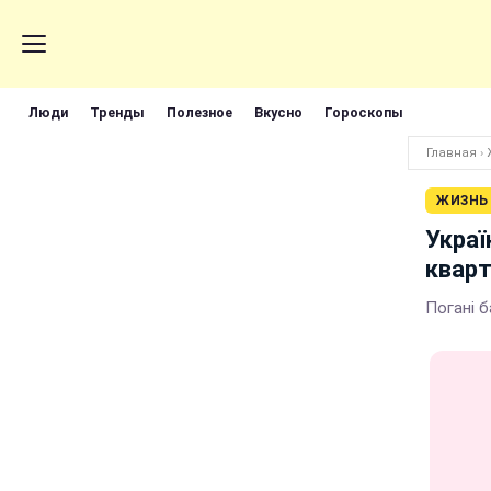
Люди
Тренды
Полезное
Вкусно
Гороскопы
Главная
›
ЖИЗНЬ
Украї
кварт
Погані 