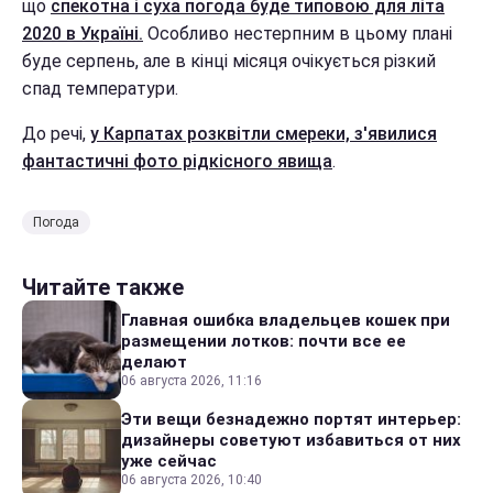
що
спекотна і суха погода буде типовою для літа
2020 в Україні.
Особливо нестерпним в цьому плані
буде серпень, але в кінці місяця очікується різкий
спад температури.
До речі,
у Карпатах розквітли смереки, з'явилися
фантастичні фото рідкісного явища
.
Погода
Читайте также
Главная ошибка владельцев кошек при
размещении лотков: почти все ее
делают
06 августа 2026, 11:16
Эти вещи безнадежно портят интерьер:
дизайнеры советуют избавиться от них
уже сейчас
06 августа 2026, 10:40