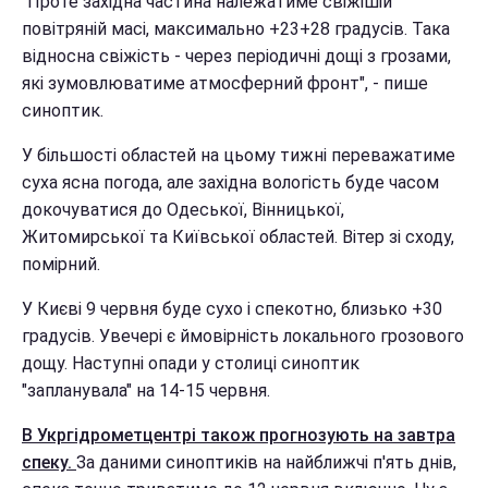
"Проте західна частина належатиме свіжішій
повітряній масі, максимально +23+28 градусів. Така
відносна свіжість - через періодичні дощі з грозами,
які зумовлюватиме атмосферний фронт", - пише
синоптик.
У більшості областей на цьому тижні переважатиме
суха ясна погода, але західна вологість буде часом
докочуватися до Одеської, Вінницької,
Житомирської та Київської областей. Вітер зі сходу,
помірний.
У Києві 9 червня буде сухо і спекотно, близько +30
градусів. Увечері є ймовірність локального грозового
дощу. Наступні опади у столиці синоптик
"запланувала" на 14-15 червня.
В Укргідрометцентрі також прогнозують на завтра
спеку.
За даними синоптиків на найближчі п'ять днів,