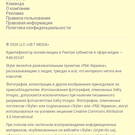
Команда
О компании
Реклама
Правила пользования
Правовая информация
Политика конфиденциальности
© 2026 LLC «UBT MEDIA»
Идентификатор онлайн-медиа в Реестре субъектов в сфере медиа —
R40-05347
Styler является развлекательным проектом «РБК-Украина»,
рассказывающим о людях, трендах и всё, что интересно читать вне
новостей.
Фотографии, иллюстрации и другие изображения принадлежат их
правообладателям. Использование фотографий, отмеченных Getty
Images, допускается исключительно при наличии письменного
разрешения фотоагентства Getty Images. Фотографии, отмеченные
логотипом «Styler» или подписанные «Styler» или «РБК-Украина», могут
использоваться на условиях лицензии Creative Commons Attribution
4.0 International.
При полном или частичном воспроизведении информационных
материалов, опубликованных на вебсайте «Styler» (styler.rbc.ua),