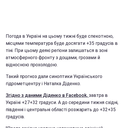
Погода в Україні на цьому тижні буде спекотною,
місцями температура буде досягати +35 градусів в
тіні. При цьому деякі регіони залишаться в зоні
атмосферного фронту з дощами, грозами й
відносною прохолодою.
Такий прогноз дали синоптики Українського
гідрометцентру і Наталка Діденко.
Згідно з даними Діденко в Facebook,
завтра в
Україні +27+32 градуси. А до середини тижня східні,
південні і центральні області розжарить до +32+35
градусів.