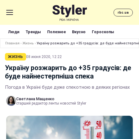
rbc.ua
Люди
Тренды
Полезное
Вкусно
Гороскопы
Главная
›
Жизнь
›
Україну розжарить до +35 градусів: де буде найнестерпн
ЖИЗНЬ
08 июня 2020, 12:22
Україну розжарить до +35 градусів: де
буде найнестерпніша спека
Погода в Україні буде дуже спекотною в деяких регіонах
Светлана Мащенко
старший редактор ленты новостей Styler