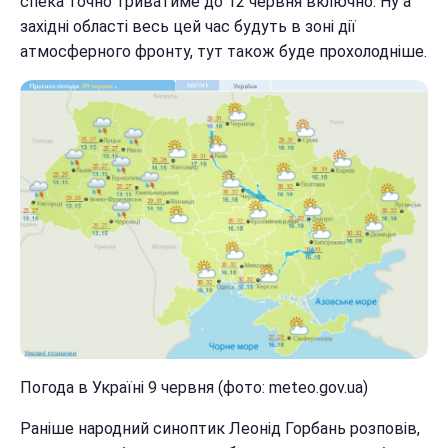
спека точно триватиме до 12 червня включно. Ну а
західні області весь цей час будуть в зоні дії
атмосферного фронту, тут також буде прохолодніше.
Погода в Україні 9 червня (фото: meteo.gov.ua)
Раніше народний синоптик Леонід Горбань розповів,