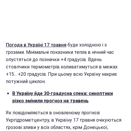
Погода в Україні 17 травня
буде холодною і з
грозами. Мінімальні показники тепла в нічний час
опустяться до позначки +4 градусів. Вдень
стовпчики термометрів коливатимуться в межах
+15... +20 градусів. При цьому всю Україну накриє
потужний циклон.
В Україну йде 30-градусна спека: синоптики
різко змінили прогноз на травень
Як повідомляється в оновленому прогнозі
Укргідрометцентру, в Україну 17 травня очікуються
грозові зливи у всіх областях, крім Донецької,