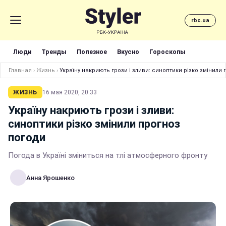
rbc.ua
Люди
Тренды
Полезное
Вкусно
Гороскопы
Главная
›
Жизнь
›
Україну накриють грози і зливи: синоптики різко змінили
ЖИЗНЬ
16 мая 2020, 20:33
Україну накриють грози і зливи:
синоптики різко змінили прогноз
погоди
Погода в Україні зміниться на тлі атмосферного фронту
Анна Ярошенко