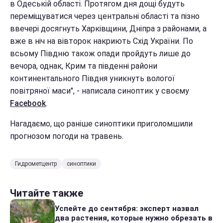
в Одеській області. Протягом дня дощі будуть
переміщуватися через центральні області та пізно
ввечері досягнуть Харківщини, Дніпра з районами, а
вже в ніч на вівторок накриють Схід України. По
всьому Півдню також опади пройдуть лише до
вечора, однак, Крим та південні райони
континентального Півдня уникнуть вологої
повітряної маси", - написала синоптик у своєму
Facebook
.
Нагадаємо, що раніше синоптики приголомшили
прогнозом погоди на травень.
Гидрометцентр
синоптики
Читайте также
Успейте до сентября: эксперт назвал
два растения, которые нужно обрезать в