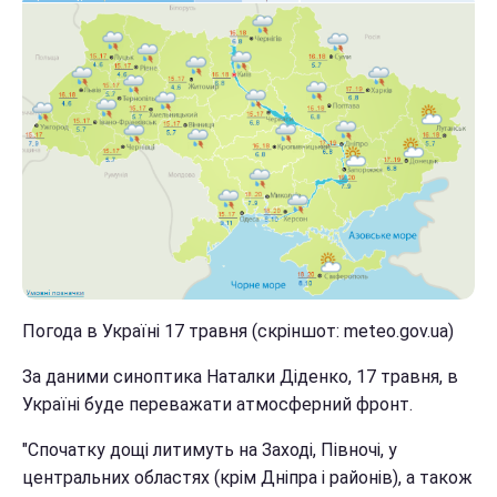
Погода в Україні 17 травня (скріншот: meteo.gov.ua)
За даними синоптика Наталки Діденко, 17 травня, в
Україні буде переважати атмосферний фронт.
"Спочатку дощі литимуть на Заході, Півночі, у
центральних областях (крім Дніпра і районів), а також