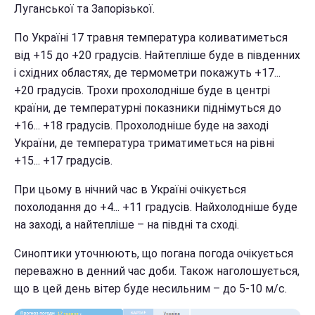
Луганської та Запорізької.
По Україні 17 травня температура коливатиметься
від +15 до +20 градусів. Найтепліше буде в південних
і східних областях, де термометри покажуть +17...
+20 градусів. Трохи прохолодніше буде в центрі
країни, де температурні показники піднімуться до
+16... +18 градусів. Прохолодніше буде на заході
України, де температура триматиметься на рівні
+15... +17 градусів.
При цьому в нічний час в Україні очікується
похолодання до +4... +11 градусів. Найхолодніше буде
на заході, а найтепліше – на півдні та сході.
Синоптики уточнюють, що погана погода очікується
переважно в денний час доби. Також наголошується,
що в цей день вітер буде несильним – до 5-10 м/с.