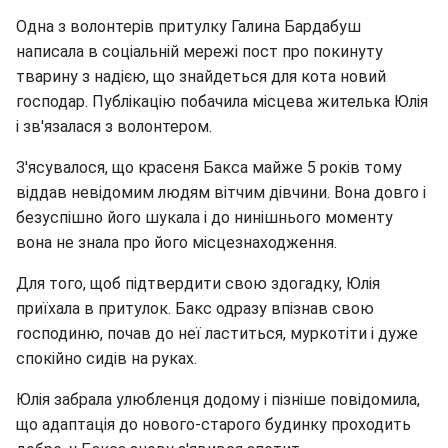
Одна з волонтерів притулку Галина Бардабуш
написала в соціальній мережі пост про покинуту
тварину з надією, що знайдеться для кота новий
господар. Публікацію побачила місцева жителька Юлія
і зв'язалася з волонтером.
З'ясувалося, що красеня Бакса майже 5 років тому
віддав невідомим людям вітчим дівчини. Вона довго і
безуспішно його шукала і до нинішнього моменту
вона не знала про його місцезнаходження.
Для того, щоб підтвердити свою здогадку, Юлія
приїхала в притулок. Бакс одразу впізнав свою
господиню, почав до неї ластиться, муркотіти і дуже
спокійно сидів на руках.
Юлія забрала улюбленця додому і пізніше повідомила,
що адаптація до нового-старого будинку проходить