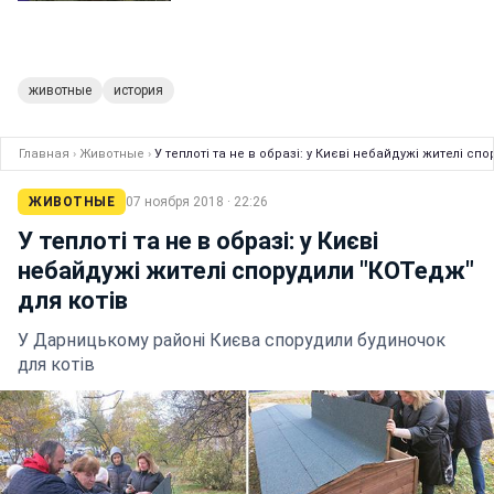
животные
история
Главная
›
Животные
›
У теплоті та не в образі: у Києві небайдужі жителі сп
ЖИВОТНЫЕ
07 ноября 2018 · 22:26
У теплоті та не в образі: у Києві
небайдужі жителі спорудили "КОТедж"
для котів
У Дарницькому районі Києва спорудили будиночок
для котів