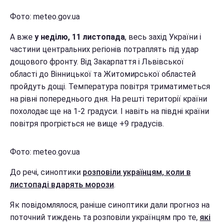
Фото: meteo.gov.ua
А вже
у неділю, 11 листопада
, весь захід України і
частини центральних регіонів потраплять під удар
дощового фронту. Від Закарпаття і Львівської
області до Вінницької та Житомирської областей
пройдуть дощі. Температура повітря триматиметься
на рівні попереднього дня. На решті території країни
похолодає ще на 1-2 градуси. І навіть на півдні країни
повітря прогріється не вище +9 градусів.
Фото: meteo.gov.ua
До речі, синоптики
розповіли українцям, коли в
листопаді вдарять морози
.
Як повідомлялося, раніше синоптики дали прогноз на
поточний тиждень та розповіли українцям про те,
які