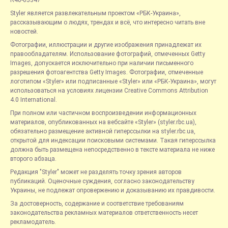
Styler является развлекательным проектом «РБК-Украина»,
рассказывающим о людях, трендах и всё, что интересно читать вне
новостей.
Фотографии, иллюстрации и другие изображения принадлежат их
правообладателям. Использование фотографий, отмеченных Getty
Images, допускается исключительно при наличии письменного
разрешения фотоагентства Getty Images. Фотографии, отмеченные
логотипом «Styler» или подписанные «Styler» или «РБК-Украина», могут
использоваться на условиях лицензии Creative Commons Attribution
4.0 International.
При полном или частичном воспроизведении информационных
материалов, опубликованных на вебсайте «Styler» (styler.rbc.ua),
обязательно размещение активной гиперссылки на styler.rbc.ua,
открытой для индексации поисковыми системами. Такая гиперссылка
должна быть размещена непосредственно в тексте материала не ниже
второго абзаца.
Редакция "Styler" может не разделять точку зрения авторов
публикаций. Оценочные суждения, согласно законодательству
Украины, не подлежат опровержению и доказыванию их правдивости.
За достоверность, содержание и соответствие требованиям
законодательства рекламных материалов ответственность несет
рекламодатель.