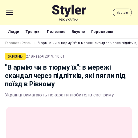
rbc.ua
Люди
Тренды
Полезное
Вкусно
Гороскопы
Главная
›
Жизнь
›
"В армію чи в тюрму їх": в мережі скандал через підлітків,
ЖИЗНЬ
27 января 2019, 10:01
"В армію чи в тюрму їх": в мережі
скандал через підлітків, які лягли під
поїзд в Рівному
Українці вимагають покарати любителів екстриму