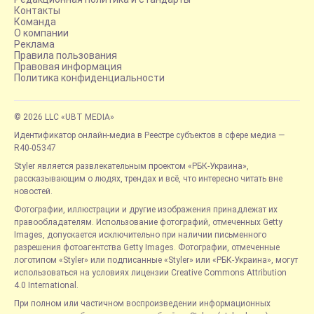
Контакты
Команда
О компании
Реклама
Правила пользования
Правовая информация
Политика конфиденциальности
© 2026 LLC «UBT MEDIA»
Идентификатор онлайн-медиа в Реестре субъектов в сфере медиа —
R40-05347
Styler является развлекательным проектом «РБК-Украина»,
рассказывающим о людях, трендах и всё, что интересно читать вне
новостей.
Фотографии, иллюстрации и другие изображения принадлежат их
правообладателям. Использование фотографий, отмеченных Getty
Images, допускается исключительно при наличии письменного
разрешения фотоагентства Getty Images. Фотографии, отмеченные
логотипом «Styler» или подписанные «Styler» или «РБК-Украина», могут
использоваться на условиях лицензии Creative Commons Attribution
4.0 International.
При полном или частичном воспроизведении информационных