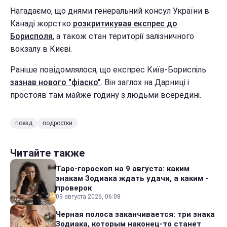
Нагадаємо, що днями генеральний консул України в
Канаді жорстко
розкритикував експрес до
Борисполя
, а також стан території залізничного
вокзалу в Києві.
Раніше повідомлялося, що експрес Київ-Бориспіль
зазнав нового "фіаско"
. Він заглох на Дарниці і
простояв там майже годину з людьми всередині.
поезд
подростки
Читайте также
Таро-гороскоп на 9 августа: каким
знакам Зодиака ждать удачи, а каким -
проверок
09 августа 2026, 06:08
Черная полоса заканчивается: три знака
Зодиака, которым наконец-то станет