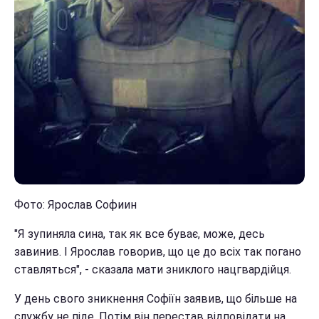
Фото: Ярослав Софиин
"Я зупиняла сина, так як все буває, може, десь
завинив. І Ярослав говорив, що це до всіх так погано
ставляться", - сказала мати зниклого нацгвардійця.
У день свого зникнення Софіїн заявив, що більше на
службу не піде. Потім він перестав відповідати на