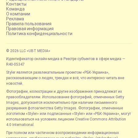
Контакты
Команда
О компании
Реклама
Правила пользования
Правовая информация
Политика конфиденциальности
© 2026 LLC «UBT MEDIA»
Идентификатор онлайн-медиа в Реестре субъектов в сфере медиа —
R40-05347
Styler является развлекательным проектом «РБК-Украина»,
рассказывающим о людях, трендах и всё, что интересно читать вне
новостей.
Фотографии, иллюстрации и другие изображения принадлежат их
правообладателям. Использование фотографий, отмеченных Getty
Images, допускается исключительно при наличии письменного
разрешения фотоагентства Getty Images. Фотографии, отмеченные
логотипом «Styler» или подписанные «Styler» или «РБК-Украина», могут
использоваться на условиях лицензии Creative Commons Attribution
4.0 International.
При полном или частичном воспроизведении информационных