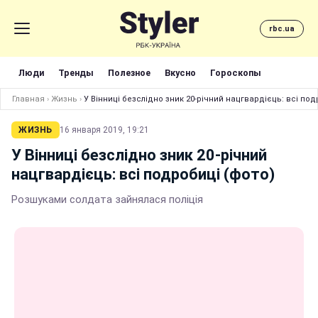
rbc.ua
Люди
Тренды
Полезное
Вкусно
Гороскопы
Главная
›
Жизнь
›
У Вінниці безслідно зник 20-річний нацгвардієць: всі под
ЖИЗНЬ
16 января 2019, 19:21
У Вінниці безслідно зник 20-річний
нацгвардієць: всі подробиці (фото)
Розшуками солдата зайнялася поліція