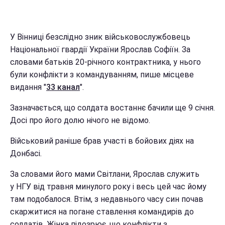
У Вінниці безслідно зник військовослужбовець
Національної гвардії України Ярослав Софіїн. За
словами батьків 20-річного контрактника, у нього
були конфлікти з командуванням, пише місцеве
видання "
33 канал
".
Зазначається, що солдата востаннє бачили ще 9 січня.
Досі про його долю нічого не відомо.
Військовий раніше брав участі в бойових діях на
Донбасі.
За словами його мами Світлани, Ярослав служить
у НГУ від травня минулого року і весь цей час йому
там подобалося. Втім, з недавнього часу син почав
скаржитися на погане ставлення командирів до
солдатів. Жінка підозрює, що конфлікти з