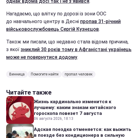
однак вдома досі так і не з'явився
.
Нагадаємо, що влітку по дорозі із зони ООС
до навчального центру в Десні
пропав 31-річний
військовослужбовець Сергій Кузнєцов
.
Також ми писали, що недавно стала відома причина,
з якої
зниклий 30 років тому в Афганістані українець
може не повернутися додому
.
Винница
Помогите найти
пропал человек
Читайте также
Жизнь кардинально изменится к
лучшему: каким знакам китайского
гороскопа повезет 7 августа
06 августа 2026, 18:13
Адская поездка отменяется: как выжить
в поезде без кондиционера в сильную