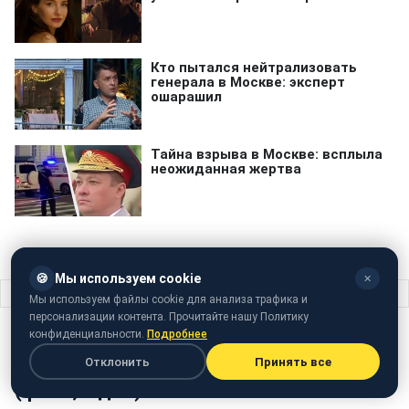
🍪
Мы используем cookie
✕
Главная
›
Жизнь
›
Чернігів через негоду пішов під воду (фото, відео)
Мы используем файлы cookie для анализа трафика и
персонализации контента. Прочитайте нашу Политику
ЖИЗНЬ
30 июня 2018 · 14:57
конфиденциальности.
Подробнее
Чернігів через негоду пішов під воду
Отклонить
Принять все
(фото, відео)