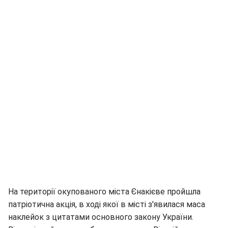
На території окупованого міста Єнакієве пройшла
патріотична акція, в ході якої в місті з'явилася маса
наклейок з цитатами основного закону України.