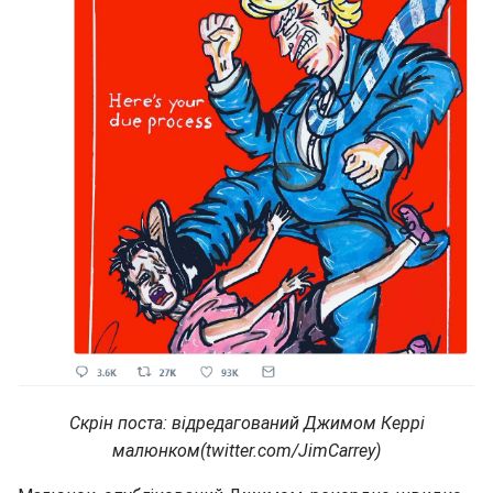
Скрін поста: відредагований Джимом Керрі
малюнком(twitter.com/JimCarrey)