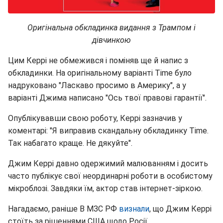
Оригінальна обкладинка видання з Трампом і
дівчинкою
Цим Керрі не обмежився і поміняв ще й напис з
обкладинки. На оригінальному варіанті Time було
надруковано "Ласкаво просимо в Америку", а у
варіанті Джима написано "Ось твої правові гарантії".
Опублікувавши свою роботу, Керрі зазначив у
коментарі: "Я виправив скандальну обкладинку Time.
Так набагато краще. Не дякуйте".
Джим Керрі давно одержимий малюванням і досить
часто публікує свої неординарні роботи в особистому
мікроблозі. Завдяки їм, актор став інтернет-зіркою.
Нагадаємо, раніше В МЗС РФ
визнали
, що Джим Керрі
стоїть за рішеннями США щодо Росії.