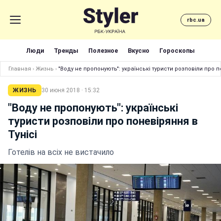
rbc.ua
Люди
Тренды
Полезное
Вкусно
Гороскопы
Главная
›
Жизнь
›
"Воду не пропонують": українські туристи розповіли про п
ЖИЗНЬ
30 июня 2018 · 15:32
"Воду не пропонують": українські
туристи розповіли про поневіряння в
Тунісі
Готелів на всіх не вистачило