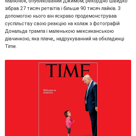
Малюнок, опублікований Джимом, рекордно швидко
зібрав 27 тисяч ретвітів і більше 90 тисяч лайків. З
допомогою нього він яскраво продемонстрував
суспільству свою реакцію на колаж з фотографій
Дональда трампа і маленькою мексиканською
дівчинкою, яка плаче,, надрукуванний на обкладинці
Time.