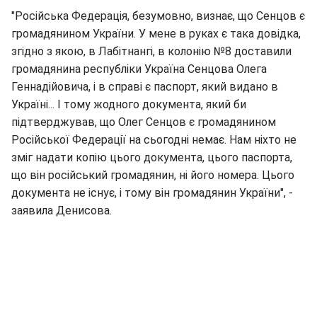
"Російська Федерація, безумовно, визнає, що Сенцов є
громадянином України. У мене в руках є така довідка,
згідно з якою, в Лабітнангі, в колонію №8 доставили
громадянина республіки Україна Сенцова Олега
Геннадійовича, і в справі є паспорт, який видано в
Україні... І тому жодного документа, який би
підтверджував, що Олег Сенцов є громадянином
Російської Федерації на сьогодні немає. Нам ніхто не
зміг надати копію цього документа, цього паспорта,
що він російський громадянин, ні його номера. Цього
документа не існує, і тому він громадянин України", -
заявила Денисова.