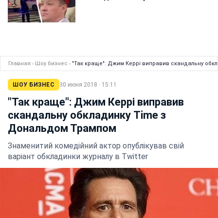
Главная
›
Шоу бизнес
›
"Так краще": Джим Керрі виправив скандальну обк
ШОУ БИЗНЕС
30 июня 2018 · 15:11
"Так краще": Джим Керрі виправив
скандальну обкладинку Time з
Дональдом Трампом
Знаменитий комедійний актор опублікував свій
варіант обкладинки журналу в Twitter