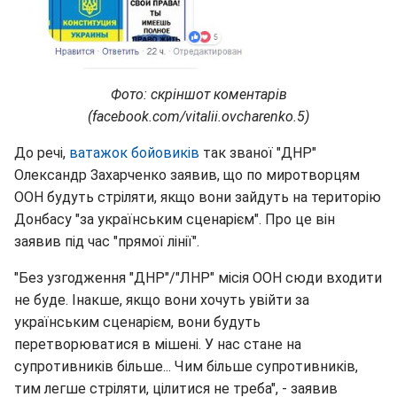
Фото: скріншот коментарів
(facebook.com/vitalii.ovcharenko.5)
До речі,
ватажок бойовиків
так званої "ДНР"
Олександр Захарченко заявив, що по миротворцям
ООН будуть стріляти, якщо вони зайдуть на територію
Донбасу "за українським сценарієм". Про це він
заявив під час "прямої лінії".
"Без узгодження "ДНР"/"ЛНР" місія ООН сюди входити
не буде. Інакше, якщо вони хочуть увійти за
українським сценарієм, вони будуть
перетворюватися в мішені. У нас стане на
супротивників більше... Чим більше супротивників,
тим легше стріляти, цілитися не треба", - заявив