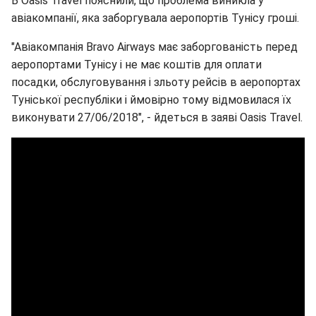
В Oasis Travel пояснили, що проблема виникла у
авіакомпанії, яка заборгувала аеропортів Тунісу гроші.
"Авіакомпанія Bravo Airways має заборгованість перед
аеропортами Тунісу і не має коштів для оплати
посадки, обслуговування і зльоту рейсів в аеропортах
Туніської республіки і ймовірно тому відмовилася їх
виконувати 27/06/2018", - йдеться в заяві Oasis Travel.