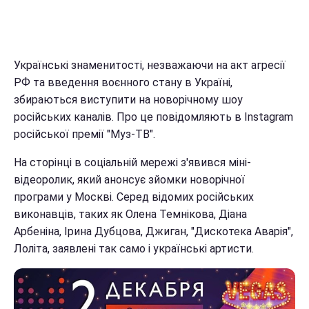
Українські знаменитості, незважаючи на акт агресії
РФ та введення воєнного стану в Україні,
збираються виступити на новорічному шоу
російських каналів. Про це повідомляють в Instagram
російської премії "Муз-ТВ".
На сторінці в соціальній мережі з'явився міні-
відеоролик, який анонсує зйомки новорічної
програми у Москві. Серед відомих російських
виконавців, таких як Олена Темнікова, Діана
Арбеніна, Ірина Дубцова, Джиган, "Дискотека Аварія",
Лоліта, заявлені так само і українські артисти.