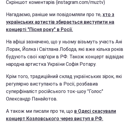
Скріншот коментарів (instagram.com/muztv)
Нагадаємо, раніше ми повідомляли про те,
хто з
українських артистів збирається виступити на
концерті "Пісня року" в Росії.
На афіші зазначено, що у ньому візьмуть участь Ані
Лорак, Йолка і Світлана Лобода, які вже кілька років
будують свої кар'єри в РФ. Також концерт відвідає
народна артистка України Софія Ротару.
Крім того, традиційний склад українських зірок, які
регулярно виступають в Росії, розбавив
суперфіналіст російського ток-шоу "Голос"
Олександр Панайотов.
А також ми писали про те, що
в Одесі скасували
концерт Козловського через виступ в РФ.