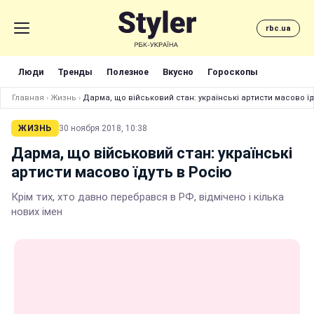
rbc.ua
Люди
Тренды
Полезное
Вкусно
Гороскопы
Главная
›
Жизнь
›
Дарма, що військовий стан: українські артисти масово їд
ЖИЗНЬ
30 ноября 2018, 10:38
Дарма, що військовий стан: українські
артисти масово їдуть в Росію
Крім тих, хто давно перебрався в РФ, відмічено і кілька
нових імен