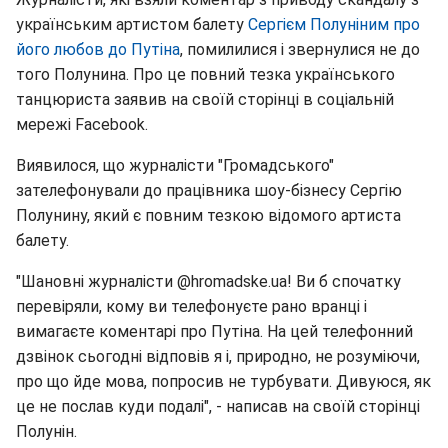
українським артистом балету
Сергієм Полуніним про
його любов до Путіна
, помилилися і звернулися не до
того Полунина. Про це повний тезка українського
танцюриста заявив на своїй сторінці в соціальній
мережі Facebook.
Виявилося, що журналісти "Громадського"
зателефонували до працівника шоу-бізнесу Сергію
Полунину, який є повним тезкою відомого артиста
балету.
"Шановні журналісти @hromadske.ua! Ви б спочатку
перевіряли, кому ви телефонуєте рано вранці і
вимагаєте коментарі про Путіна. На цей телефонний
дзвінок сьогодні відповів я і, природно, не розуміючи,
про що йде мова, попросив не турбувати. Дивуюся, як
це не послав куди подалі", - написав на своїй сторінці
Полунін.