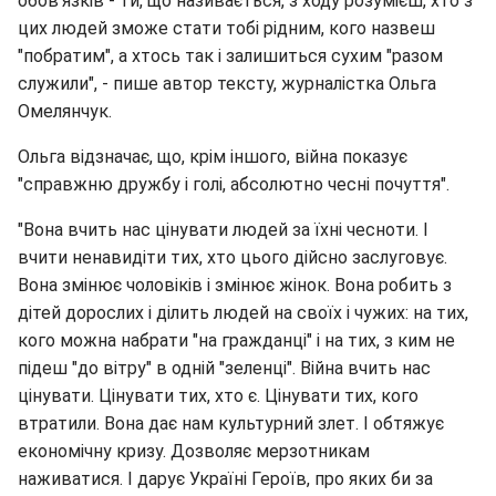
обов'язків - ти, що називається, з ходу розумієш, хто з
цих людей зможе стати тобі рідним, кого назвеш
"побратим", а хтось так і залишиться сухим "разом
служили", - пише автор тексту, журналістка Ольга
Омелянчук.
Ольга відзначає, що, крім іншого, війна показує
"справжню дружбу і голі, абсолютно чесні почуття".
"Вона вчить нас цінувати людей за їхні чесноти. І
вчити ненавидіти тих, хто цього дійсно заслуговує.
Вона змінює чоловіків і змінює жінок. Вона робить з
дітей дорослих і ділить людей на своїх і чужих: на тих,
кого можна набрати "на гражданці" і на тих, з ким не
підеш "до вітру" в одній "зеленці". Війна вчить нас
цінувати. Цінувати тих, хто є. Цінувати тих, кого
втратили. Вона дає нам культурний злет. І обтяжує
економічну кризу. Дозволяє мерзотникам
наживатися. І дарує Україні Героїв, про яких би за