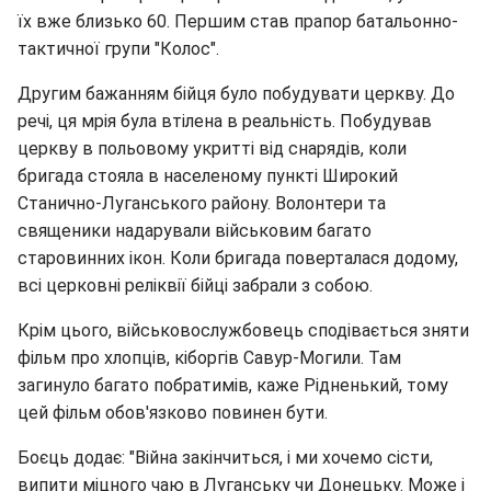
їх вже близько 60. Першим став прапор батальонно-
тактичної групи "Колос".
Другим бажанням бійця було побудувати церкву. До
речі, ця мрія була втілена в реальність. Побудував
церкву в польовому укритті від снарядів, коли
бригада стояла в населеному пункті Широкий
Станично-Луганського району. Волонтери та
священики надарували військовим багато
старовинних ікон. Коли бригада поверталася додому,
всі церковні реліквії бійці забрали з собою.
Крім цього, військовослужбовець сподівається зняти
фільм про хлопців, кіборгів Савур-Могили. Там
загинуло багато побратимів, каже Рідненький, тому
цей фільм обов'язково повинен бути.
Боєць додає: "Війна закінчиться, і ми хочемо сісти,
випити міцного чаю в Луганську чи Донецьку. Може і