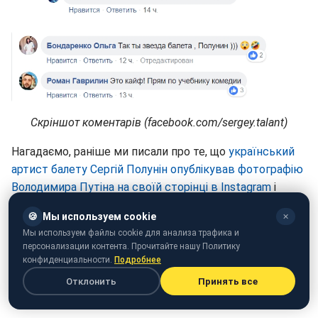
Скріншот коментарів (facebook.com/sergey.talant)
Нагадаємо, раніше ми писали про те, що
український
артист балету Сергій Полунін опублікував фотографію
Володимира Путіна на своїй сторінці в Instagram
і
зізнався в любові до президента РФ.
🍪
Мы используем cookie
✕
А також ми розповідали про те, що
Сергій Полунін
Мы используем файлы cookie для анализа трафика и
персонализации контента. Прочитайте нашу Политику
відхрестився від посту в соціальній мережі
і
конфиденциальности.
Подробнее
повідомив, що нічого про це не знає.
Отклонить
Принять все