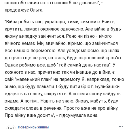
інших обставин ніхто і ніколи б не дізнався", -
продовжує Ольга.
"Війна робить нас, українців, тими, ким ми є. Вчить,
крутить, ламає і окрилює одночасно. Але війна в будь-
якому випадку закінчиться. Рано чи пізно - нічого
вічного немає. Ми, звичайно, віримо, що закінчиться
все нашою перемогою. Але усвідомлюємо, що шлях
до цього ще не раз, на жаль, буде окроплений кров'ю.
Однак робимо все, щоб "той самий день настав". У
кожного з нас, причетних так чи інакше до війни, є
свій "маленький план" на перемогу. Я, наприклад, точно
знаю, що буду плакати. І буду пити брют. Бульбашки
вдарять в голову, закрутять. А потім я знову зайдусь
ридма. А потім... Навіть не знаю. Знову, мабуть, буду
складати слова в речення. Просто вже не про війну.
Про війну вже досить", - підсумувала вона.