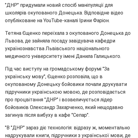
"ДНР" придумали новий спосіб маніпуляції для
школярів окупованого Донецька. Відповідне відео
опубліковане на YouTube-каналі Ірини Фаріон.
Тетяна Єщенко переїхала з окупованого Донецька до
Львова, де зайняла посаду завідувача кафедри
українознавства Львівського національного
медичного університету імені Данила Галицького.
Під час виступу на громадському форумі "За
українську мову", Єщенко розповіла, що в
окупованому Донецьку бойовики почали друкувати
підручники українською мовою, де розповідається
про процвітання "ДНР" і возвеличується лідер
бойовиків Олександр Захарченко, який нещодавно
загинув після вибуху в кафе "Сепар".
"В "ДНР" зараз діє технологія: відразу ж, моментально
надрукували книги, підручники з української мови, де