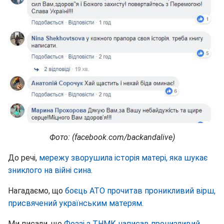
Фото: (facebook.com/backandalive)
До речі,
мережу зворушила історія матері, яка шукає
зниклого на війні сина
.
Нагадаємо, що
боєць АТО прочитав проникливий вірш,
присвячений українським матерям
.
Ми писали, що
Фоззі з ТНМК написав пронизливий