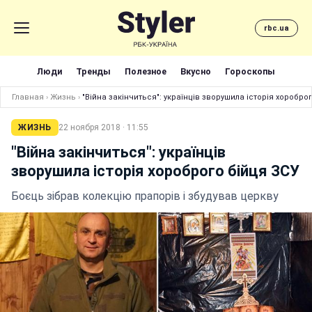
rbc.ua
Люди
Тренды
Полезное
Вкусно
Гороскопы
Главная
›
Жизнь
›
"Війна закінчиться": українців зворушила історія хоробро
ЖИЗНЬ
22 ноября 2018 · 11:55
"Війна закінчиться": українців
зворушила історія хороброго бійця ЗСУ
Боєць зібрав колекцію прапорів і збудував церкву