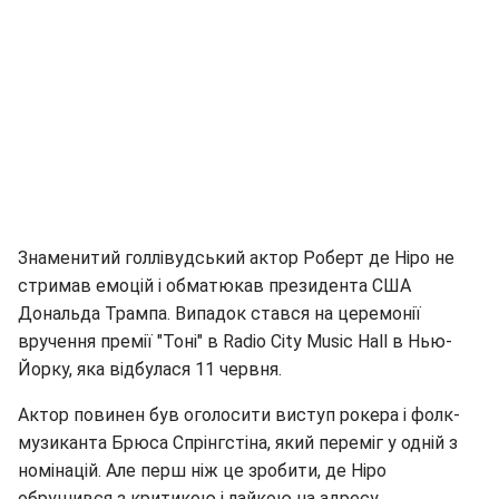
Знаменитий голлівудський актор Роберт де Ніро не
стримав емоцій і обматюкав президента США
Дональда Трампа. Випадок стався на церемонії
вручення премії "Тоні" в Radio City Music Hall в Нью-
Йорку, яка відбулася 11 червня.
Актор повинен був оголосити виступ рокера і фолк-
музиканта Брюса Спрінгстіна, який переміг у одній з
номінацій. Але перш ніж це зробити, де Ніро
обрушився з критикою і лайкою на адресу