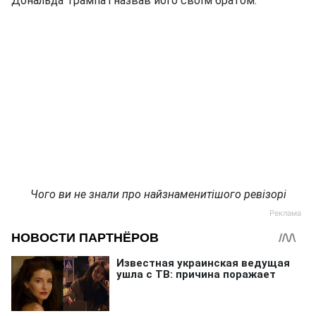
Дональда Трампа і назвав його своїм братом.
Чого ви не знали про найзнаменитішого ревізорі