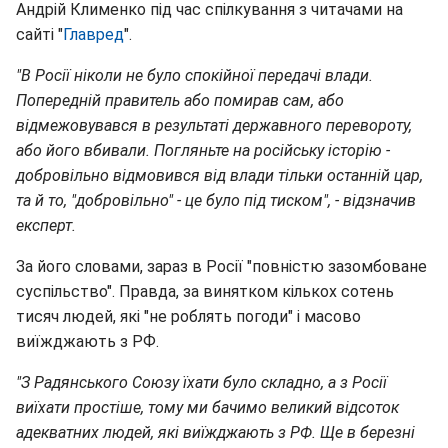
Андрій Клименко під час спілкування з читачами на
сайті "
Главред
".
"В Росії ніколи не було спокійної передачі влади.
Попередній правитель або помирав сам, або
відмежовувався в результаті державного перевороту,
або його вбивали. Погляньте на російську історію -
добровільно відмовився від влади тільки останній цар,
та й то, "добровільно" - це було під тиском", - відзначив
експерт.
За його словами, зараз в Росії "повністю зазомбоване
суспільство". Правда, за винятком кількох сотень
тисяч людей, які "не роблять погоди" і масово
виїжджають з РФ.
"З Радянського Союзу їхати було складно, а з Росії
виїхати простіше, тому ми бачимо великий відсоток
адекватних людей, які виїжджають з РФ. Ще в березні