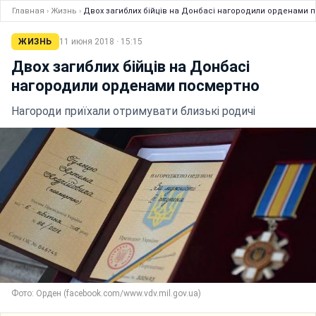
Главная
›
Жизнь
›
Двох загиблих бійців на Донбасі нагородили орденами 
ЖИЗНЬ
11 июня 2018 · 15:15
Двох загиблих бійців на Донбасі
нагородили орденами посмертно
Нагороди приїхали отримувати близькі родичі
Фото: Орден (facebook.com/www.vdv.mil.gov.ua)