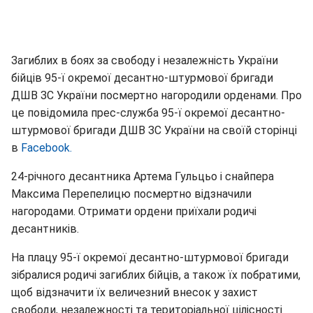
Загиблих в боях за свободу і незалежність України
бійців 95-ї окремої десантно-штурмової бригади
ДШВ ЗС України посмертно нагородили орденами. Про
це повідомила прес-служба 95-ї окремої десантно-
штурмової бригади ДШВ ЗС України на своїй сторінці
в
Facebook.
24-річного десантника Артема Гульцьо і снайпера
Максима Перепелицю посмертно відзначили
нагородами. Отримати ордени приїхали родичі
десантників.
На плацу 95-ї окремої десантно-штурмової бригади
зібралися родичі загиблих бійців, а також їх побратими,
щоб відзначити їх величезний внесок у захист
свободи, незалежності та територіальної цілісності