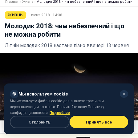
Главная
›
Жизнь
›
Молодик 2018: чим небезпечний і що не можна робити
ЖИЗНЬ
11 июня 2018 · 14:38
Молодик 2018: чим небезпечний і що
не можна робити
Літній молодик 2018 настане пізно ввечері 13 червня
🍪
Мы используем cookie
✕
Мы используем файлы cookie для анализа трафика и
персонализации контента. Прочитайте нашу Политику
конфиденциальности.
Подробнее
Отклонить
Принять все
Фото: Молодик (pixabay.com/FabiCiucio)