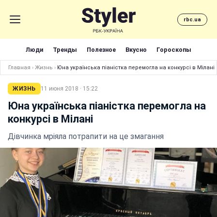
rbc.ua
Люди
Тренды
Полезное
Вкусно
Гороскопы
Главная
›
Жизнь
›
Юна українська піаністка перемогла на конкурсі в Мілані
ЖИЗНЬ
11 июня 2018 · 15:22
Юна українська піаністка перемогла на
конкурсі в Мілані
Дівчинка мріяла потрапити на це змагання