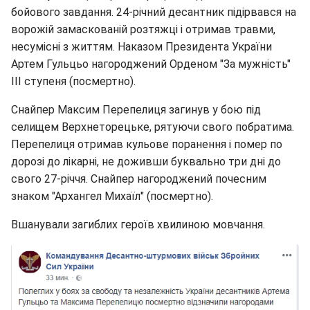
бойового завдання. 24-річний десантник підірвався на
ворожій замаскованій розтяжці і отримав травми,
несумісні з життям. Наказом Президента України
Артем Гульцьо нагороджений Орденом "За мужність"
III ступеня (посмертно).
Снайпер Максим Перепелиця загинув у бою під
селищем Верхнеторецьке, рятуючи свого побратима.
Перепелиця отримав кульове поранення і помер по
дорозі до лікарні, не доживши буквально три дні до
свого 27-річчя. Снайпер нагороджений почесним
знаком "Архангел Михаїл" (посмертно).
Вшанували загиблих героїв хвилиною мовчання.