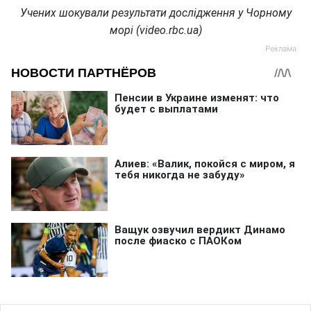
Учених шокували результати дослідження у Чорному
морі (video.rbc.ua)