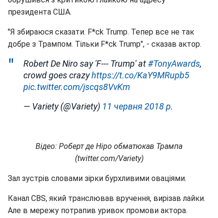
президента США.
"Я збираюся сказати. F*ck Trump. Тепер все не так
добре з Трампом. Тільки F*ck Trump", - сказав актор.
Robert De Niro say 'F--- Trump' at
#TonyAwards
,
crowd goes crazy
https://t.co/KaY9MRupb5
pic.twitter.com/jscqs8VvKm
— Variety (@Variety)
11 червня 2018 р.
Відео: Роберт де Ніро обматюкав Трампа
(twitter.com/Variety)
Зал зустрів словами зірки бурхливими оваціями.
Канал CBS, який транслював вручення, вирізав лайки.
Але в мережу потрапив уривок промови актора.