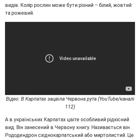
видів. Колір рослин може бути різний – білий, жовтий
та рожевий.
Відео: В Карпатах зацвіла Червона рута (YouTube/каналі
112)
А в українських Карпатах цвіте особливий рідкісний
вид. Він занесений в Червону книгу. Називається він
Рододендрон східнокарпатський або миртолистий. Це