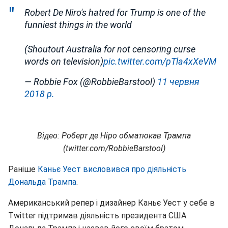
Robert De Niro's hatred for Trump is one of the
funniest things in the world
(Shoutout Australia for not censoring curse
words on television)
pic.twitter.com/pTla4xXeVM
— Robbie Fox (@RobbieBarstool)
11 червня
2018 р.
Відео: Роберт де Ніро обматюкав Трампа
(twitter.com/RobbieBarstool)
Раніше
Каньє Уест висловився про діяльність
Дональда Трампа
.
Американський репер і дизайнер Каньє Уест у себе в
Twitter підтримав діяльність президента США