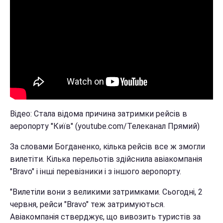
Відео: Стала відома причина затримки рейсів в
аеропорту "Київ" (youtube.com/Телеканал Прямий)
За словами Богданенко, кілька рейсів все ж змогли
вилетіти. Кілька перельотів здійснила авіакомпанія
"Bravo" і інші перевізники і з іншого аеропорту.
"Вилетіли вони з великими затримками. Сьогодні, 2
червня, рейси "Bravo" теж затримуються.
Авіакомпанія стверджує, що вивозить туристів за