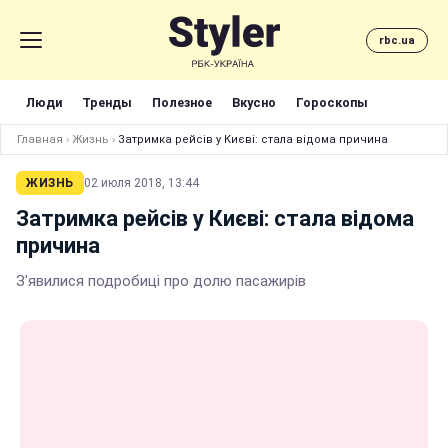
rbc.ua
Люди
Тренды
Полезное
Вкусно
Гороскопы
Главная
›
Жизнь
›
Затримка рейсів у Києві: стала відома причина
ЖИЗНЬ
02 июля 2018, 13:44
Затримка рейсів у Києві: стала відома
причина
З'явилися подробиці про долю пасажирів