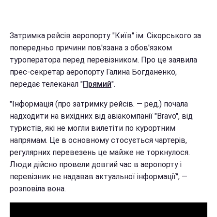
Затримка рейсів аеропорту "Київ" ім. Сікорського за
попередньо причини пов'язана з обов'язком
туроператора перед перевізником. Про це заявила
прес-секретар аеропорту Галина Богданенко,
передає телеканал "
Прямий
".
"Інформація (про затримку рейсів. ― ред.) почала
надходити на вихідних від авіакомпанії "Bravo", від
туристів, які не могли вилетіти по курортним
напрямам. Це в основному стосується чартерів,
регулярних перевезень це майже не торкнулося.
Люди дійсно провели довгий час в аеропорту і
перевізник не надавав актуальної інформації", ―
розповіла вона.