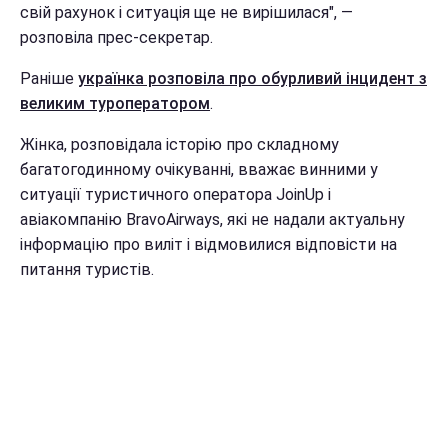
свій рахунок і ситуація ще не вирішилася", ―
розповіла прес-секретар.
Раніше
українка розповіла про обурливий інцидент з
великим туроператором
.
Жінка, розповідала історію про складному
багатогодинному очікуванні, вважає винними у
ситуації туристичного оператора JoinUp і
авіакомпанію BravoAirways, які не надали актуальну
інформацію про виліт і відмовилися відповісти на
питання туристів.