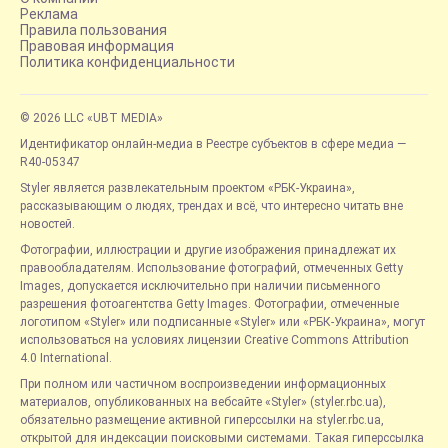
Реклама
Правила пользования
Правовая информация
Политика конфиденциальности
© 2026 LLC «UBT MEDIA»
Идентификатор онлайн-медиа в Реестре субъектов в сфере медиа —
R40-05347
Styler является развлекательным проектом «РБК-Украина»,
рассказывающим о людях, трендах и всё, что интересно читать вне
новостей.
Фотографии, иллюстрации и другие изображения принадлежат их
правообладателям. Использование фотографий, отмеченных Getty
Images, допускается исключительно при наличии письменного
разрешения фотоагентства Getty Images. Фотографии, отмеченные
логотипом «Styler» или подписанные «Styler» или «РБК-Украина», могут
использоваться на условиях лицензии Creative Commons Attribution
4.0 International.
При полном или частичном воспроизведении информационных
материалов, опубликованных на вебсайте «Styler» (styler.rbc.ua),
обязательно размещение активной гиперссылки на styler.rbc.ua,
открытой для индексации поисковыми системами. Такая гиперссылка