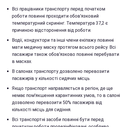
Всі працівники транспорту перед початком
роботи повинні проходити обов'язковий
температурний скринінг. Температура 37,2 є
причиною відсторонення від роботи.
Водії, кондуктори та інші члени екіпажу повинні
мати медичну маску протягом всього рейсу. Всі
пасажири також обов'язково повинні перебувати
в масках.
В салонах транспорту дозволено перевозити
пасажирів у кількості сидячих місць.
Якщо транспорт направляється в регіон, де ще
немає пом'якшення карантинних умов, то в салоні
дозволено перевозити 50% пасажирів від
кількості місць для сидіння.
Всі транспортні засоби повинні бути перед
початком роботи продезінфіковані, особливо