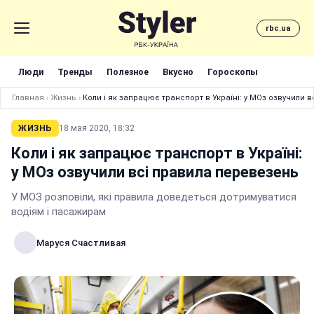
rbc.ua
Люди
Тренды
Полезное
Вкусно
Гороскопы
Главная
›
Жизнь
›
Коли і як запрацює транспорт в Україні: у МОз озвучили 
ЖИЗНЬ
18 мая 2020, 18:32
Коли і як запрацює транспорт в Україні:
у МОз озвучили всі правила перевезень
У МОЗ розповіли, які правила доведеться дотримуватися
водіям і пасажирам
Маруся Счастливая