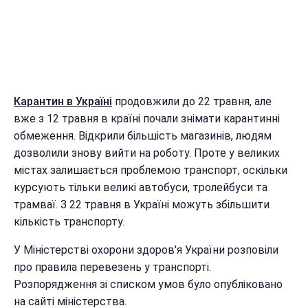
Карантин в Україні
продовжили до 22 травня, але
вже з 12 травня в країні почали знімати карантинні
обмеження. Відкрили більшість магазинів, людям
дозволили знову вийти на роботу. Проте у великих
містах залишається проблемою транспорт, оскільки
курсують тільки великі автобуси, тролейбуси та
трамваї. З 22 травня в Україні можуть збільшити
кількість транспорту.
У Міністерстві охорони здоров'я України розповіли
про правила перевезень у транспорті.
Розпорядження зі списком умов було опубліковано
на сайті міністерства.