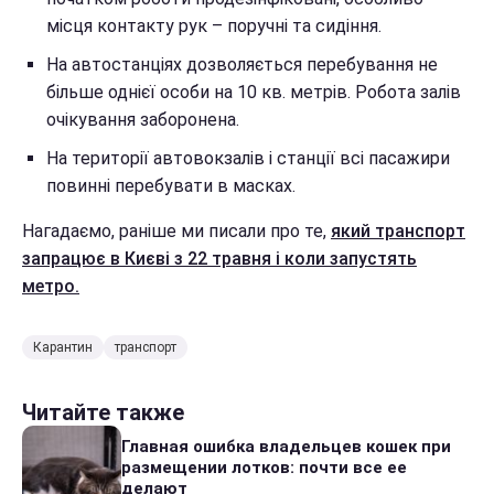
місця контакту рук – поручні та сидіння.
На автостанціях дозволяється перебування не
більше однієї особи на 10 кв. метрів. Робота залів
очікування заборонена.
На території автовокзалів і станції всі пасажири
повинні перебувати в масках.
Нагадаємо, раніше ми писали про те,
який транспорт
запрацює в Києві з 22 травня і коли запустять
метро.
Карантин
транспорт
Читайте также
Главная ошибка владельцев кошек при
размещении лотков: почти все ее
делают