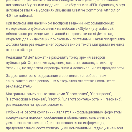
логотипом «Styler» или подписанные «Styler» или «РБК-Украина», могут
использоваться на условиях лицензии Creative Commons Attribution
4.0 International.
При полном или частичном воспроизведении информационных
материалов, опубликованных на вебсайте «Styler» (styler.rbc.ua),
обязательно размещение активной гиперссылки на styler.rbc.ua,
открытой для индексации поисковыми системами. Такая гиперссылка
должна быть размещена непосредственно в тексте материала не ниже
второго абзаца.
Редакция "Styler" может не разделять точку зрения авторов
публикаций. Оценочные суждения, согласно законодательству
Украины, не подлежат опровержению и доказыванию их правдивости.
За достоверность, содержание и соответствие требованиям
законодательства рекламных материалов ответственность несет
рекламодатель.
Материалы, отмеченные плашками "Пресс-релиз", "Спецпроект",
"Партнерский материал", "Promo", "Благотворительность" и "Резонанс",
размещаются на правах рекламы.
Рубрика «Новости компаний» является информационным форматом,
содержащим новости, сообщения и объявления, связанные с
деятельностью компаний, и основывается на информации,
предоставленной соответствующими компаниями. Редакция не несет