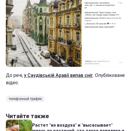
До речі,
у Саудівській Аравії випав сніг
. Опубліковане
відео.
телефонный трафик
Читайте также
Растет "из воздуха" и "высасывает"
жизнь из растений: что такое повилика и