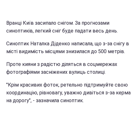
Вранці Київ засипало снігом. За прогнозами
синоптиків, легкий сніг буде падати весь день.
Синоптик Наталка Діденко написала, що з-за снігу в
місті видимість місцями знизилася до 500 метрів.
Проте кияни з радістю діляться в соцмережах
фотографіями засніжених вулиць столиці.
"Крім красивих фоток, ретельно підтримуйте свою
координацію, рівновагу, уважно дивіться з-за керма
на дорогу", - зазначила синоптик.