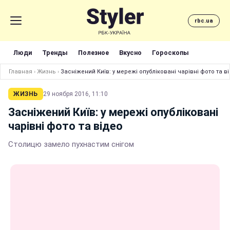
rbc.ua
Люди
Тренды
Полезное
Вкусно
Гороскопы
Главная
›
Жизнь
›
Засніжений Київ: у мережі опубліковані чарівні фото та в
ЖИЗНЬ
29 ноября 2016, 11:10
Засніжений Київ: у мережі опубліковані
чарівні фото та відео
Столицю замело пухнастим снігом