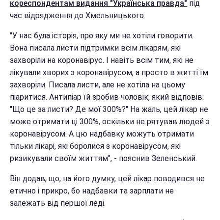
кореспондентам видання "Українська правда"
під
час відрядження до Хмельницького.
"У нас була історія, про яку ми не хотіли говорити.
Вона писала листи підтримки всім лікарям, які
захворіли на коронавірус. І навіть всім тим, які не
лікували хворих з коронавірусом, а просто в житті їм
захворіли. Писала листи, але не хотіла на цьому
піаритися. Антипіар їй зробив чоловік, який відповів:
"Що це за листи? Де мої 300%?" На жаль, цей лікар не
може отримати ці 300%, оскільки не рятував людей з
коронавірусом. А цю надбавку можуть отримати
тільки лікарі, які боролися з коронавірусом, які
ризикували своїм життям", - пояснив Зеленський.
Він додав, що, на його думку, цей лікар поводився не
етично і прикро, бо надбавки та зарплати не
залежать від першої леді.