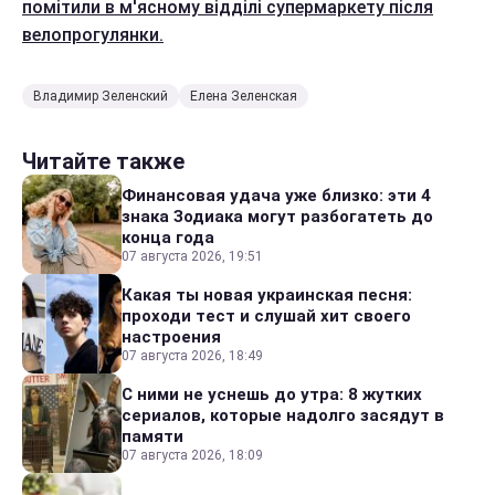
помітили в м'ясному відділі супермаркету після
велопрогулянки.
Владимир Зеленский
Елена Зеленская
Читайте также
Финансовая удача уже близко: эти 4
знака Зодиака могут разбогатеть до
конца года
07 августа 2026, 19:51
Какая ты новая украинская песня:
проходи тест и слушай хит своего
настроения
07 августа 2026, 18:49
С ними не уснешь до утра: 8 жутких
сериалов, которые надолго засядут в
памяти
07 августа 2026, 18:09