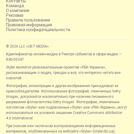
Контакты
Команда
О компании
Реклама
Правила пользования
Правовая информация
Политика конфиденциальности
© 2026 LLC «UBT MEDIA»
Идентификатор онлайн-медиа в Реестре субъектов в сфере медиа —
R40-05347
Styler является развлекательным проектом «РБК-Украина»,
рассказывающим о людях, трендах и всё, что интересно читать вне
новостей.
Фотографии, иллюстрации и другие изображения принадлежат их
правообладателям. Использование фотографий, отмеченных Getty
Images, допускается исключительно при наличии письменного
разрешения фотоагентства Getty Images. Фотографии, отмеченные
логотипом «Styler» или подписанные «Styler» или «РБК-Украина», могут
использоваться на условиях лицензии Creative Commons Attribution
4.0 International.
При полном или частичном воспроизведении информационных
материалов, опубликованных на вебсайте «Styler» (styler.rbc.ua),