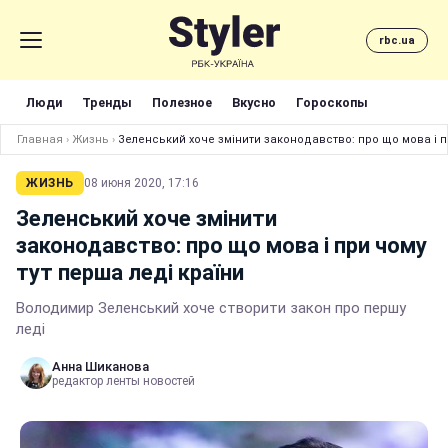
rbc.ua
Люди
Тренды
Полезное
Вкусно
Гороскопы
Главная
›
Жизнь
›
Зеленський хоче змінити законодавство: про що мова і пр
ЖИЗНЬ
08 июня 2020, 17:16
Зеленський хоче змінити
законодавство: про що мова і при чому
тут перша леді країни
Володимир Зеленський хоче створити закон про першу
леді
Анна Шиканова
редактор ленты новостей