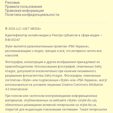
Реклама
Правила пользования
Правовая информация
Политика конфиденциальности
© 2026 LLC «UBT MEDIA»
Идентификатор онлайн-медиа в Реестре субъектов в сфере медиа —
R40-05347
Styler является развлекательным проектом «РБК-Украина»,
рассказывающим о людях, трендах и всё, что интересно читать вне
новостей.
Фотографии, иллюстрации и другие изображения принадлежат их
правообладателям. Использование фотографий, отмеченных Getty
Images, допускается исключительно при наличии письменного
разрешения фотоагентства Getty Images. Фотографии, отмеченные
логотипом «Styler» или подписанные «Styler» или «РБК-Украина», могут
использоваться на условиях лицензии Creative Commons Attribution
4.0 International.
При полном или частичном воспроизведении информационных
материалов, опубликованных на вебсайте «Styler» (styler.rbc.ua),
обязательно размещение активной гиперссылки на styler.rbc.ua,
открытой для индексации поисковыми системами. Такая гиперссылка