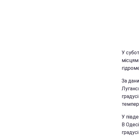
У субот
місцям
гідром
За дани
Лугансь
градусі
темпера
У півд
В Одес
градусі