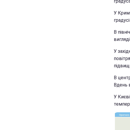
градуса
У Криму
градусі
В півні
вигляді
У захі
повітря
підвищи
В центр
Вдень в
У Києві
темпера