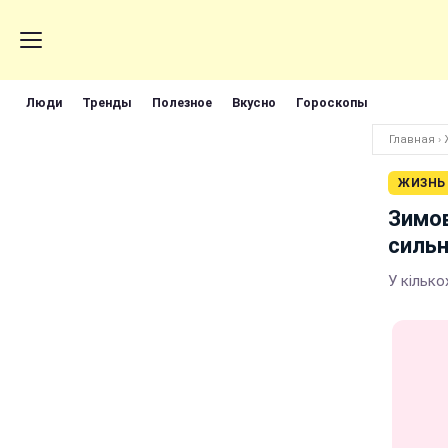
Люди
Тренды
Полезное
Вкусно
Гороскопы
Главная
›
ЖИЗНЬ
Зимов
сильн
У кілько