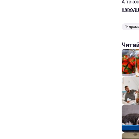
А тако
народн
Гидроме
Чита