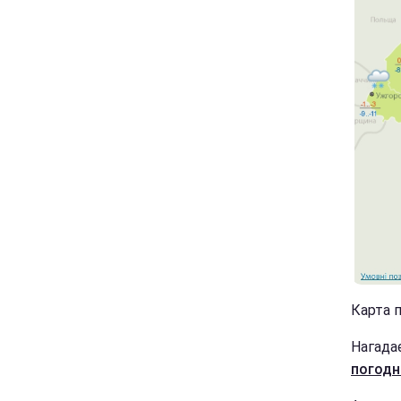
Карта п
Нагада
погодні