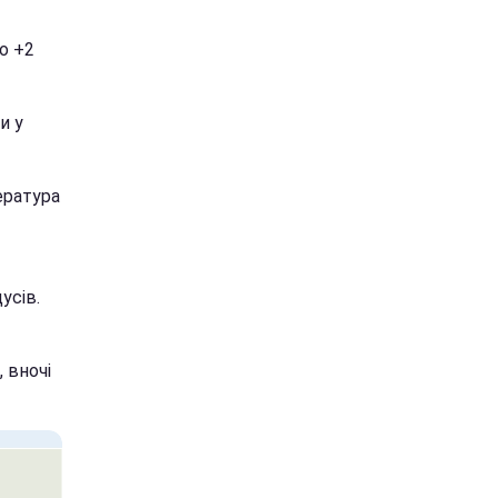
о +2
и у
ература
усів.
, вночі