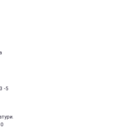
а
3 -5
атури.
10