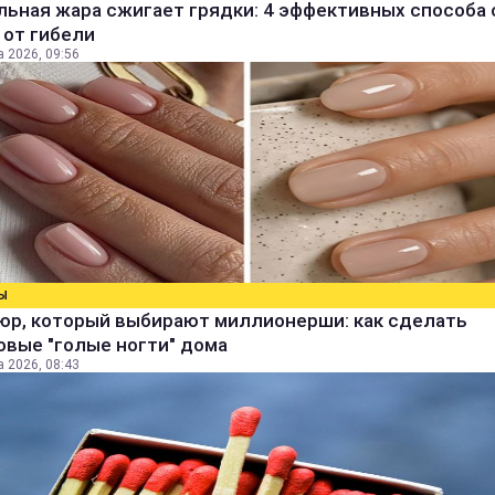
ьная жара сжигает грядки: 4 эффективных способа 
 от гибели
а 2026, 09:56
Ы
юр, который выбирают миллионерши: как сделать
овые "голые ногти" дома
а 2026, 08:43