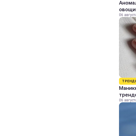
Аномал
овощи
06 август
ТРЕНД
Маник
тренд
06 август