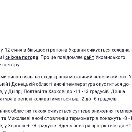
у, 12 січня в більшості регіонів України очікується холодна, 
и і
сніжна погода
. Про це повідомляє
сайт
Українського
етцентру.
ми синоптиків, на сході країни можливий невеликий сніг. У
кій і Донецькій області вночі температура опуститься до -
в, у Дніпрі, Полтаві та Харкові до -11 -13 градусів. Денна
тура в регіоні коливатиметься від -2 до -6 градусів.
енних областях також очікується суттєве зниження темпер
і та Миколаєві вночі стовпчики термометрів покажуть -8 -
в, у Херсоні -6 -8 градусів. Вдень повітря прогріється до +1