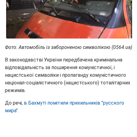
Фото: Автомобіль із забороненою символікою (0564.ua)
В законодавстві України передбачена кримінальна
відповідальність за поширення комуністичної, і
нацистської символіки і пропаганду комуністичного
націонал-соціалістичного (нацистського) тоталітарних
режимів.
До речі,
в Бахмуті помітили прихильників "русского
мира".