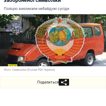
забороненої символіки
Поліцію викликали небайдужі сусіди
Фото: Символіка (Колаж РБК-Україна)
Поделиться