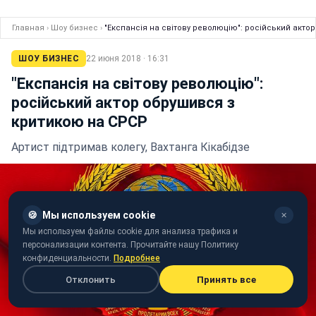
Главная
›
Шоу бизнес
›
"Експансія на світову революцію": російський акто
ШОУ БИЗНЕС
22 июня 2018 · 16:31
"Експансія на світову революцію":
російський актор обрушився з
критикою на СРСР
Артист підтримав колегу, Вахтанга Кікабідзе
🍪
Мы используем cookie
✕
Мы используем файлы cookie для анализа трафика и
персонализации контента. Прочитайте нашу Политику
конфиденциальности.
Подробнее
Отклонить
Принять все