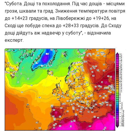
"Субота. Дощі та похолодання. Під час дощів - місцями
грози, шквали та град. Зниження температури повітря
до +14+23 градусів, на Лівобережжі до +19+26, на
Сході ще побуде спека до +28+33 градусів. До Сходу
дощі дійдуть аж надвечір у суботу", - відзначила
експерт.