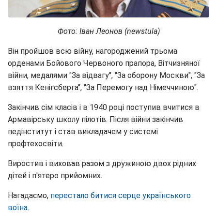
Фото: Іван Леонов (newstula)
Він пройшов всю війну, нагороджений трьома
орденами Бойового Червоного прапора, Вітчизняної
війни, медалями "За відвагу", "За оборону Москви", "За
взяття Кенігсберга", "За Перемогу над Німеччиною".
Закінчив сім класів і в 1940 році поступив вчитися в
Армавірську школу пілотів. Після війни закінчив
педінститут і став викладачем у системі
профтехосвіти.
Виростив і виховав разом з дружиною двох рідних
дітей і п'ятеро прийомних.
Нагадаємо,
перестало битися серце українського
воїна.