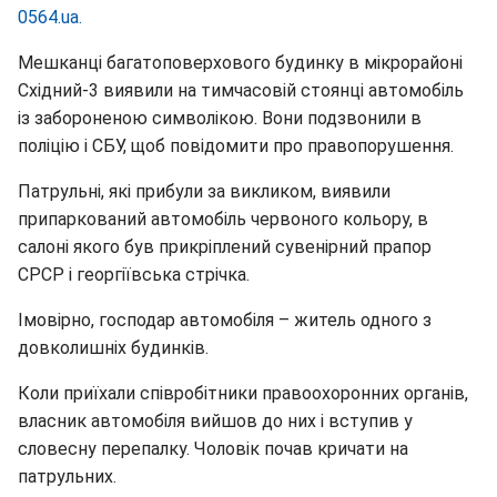
0564.ua.
Мешканці багатоповерхового будинку в мікрорайоні
Східний-3 виявили на тимчасовій стоянці автомобіль
із забороненою символікою. Вони подзвонили в
поліцію і СБУ, щоб повідомити про правопорушення.
Патрульні, які прибули за викликом, виявили
припаркований автомобіль червоного кольору, в
салоні якого був прикріплений сувенірний прапор
СРСР і георгіївська стрічка.
Імовірно, господар автомобіля – житель одного з
довколишніх будинків.
Коли приїхали співробітники правоохоронних органів,
власник автомобіля вийшов до них і вступив у
словесну перепалку. Чоловік почав кричати на
патрульних.