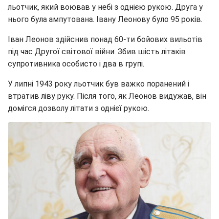
льотчик, який воював у небі з однією рукою. Друга у
нього була ампутована. Івану Леонову було 95 років.
Іван Леонов здійснив понад 60-ти бойових вильотів
під час Другої світової війни. Збив шість літаків
супротивника особисто і два в групі.
У липні 1943 року льотчик був важко поранений і
втратив ліву руку. Після того, як Леонов видужав, він
домігся дозволу літати з однієї рукою.