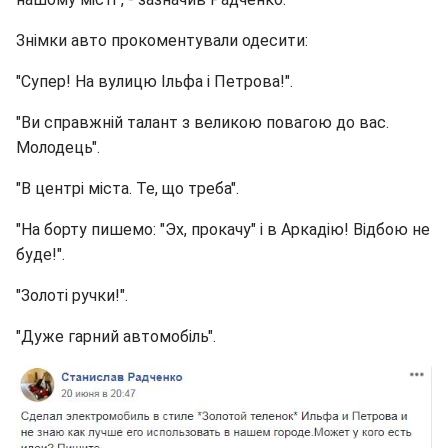
Знімки авто прокоментували одесити:
"Супер! На вулицю Ільфа і Петрова!".
"Ви справжній талант з великою повагою до вас.
Молодець".
"В центрі міста. Те, що треба".
"На борту пишемо: "Эх, прокачу" і в Аркадію! Відбою не
буде!".
"Золоті ручки!".
"Дуже гарний автомобіль".