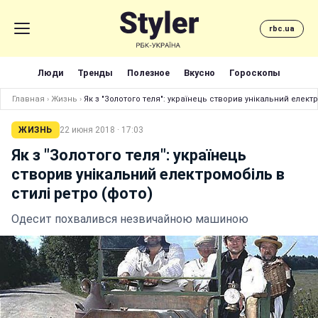
rbc.ua
Люди
Тренды
Полезное
Вкусно
Гороскопы
Главная
›
Жизнь
›
Як з "Золотого теля": українець створив унікальний електр
ЖИЗНЬ
22 июня 2018 · 17:03
Як з "Золотого теля": українець
створив унікальний електромобіль в
стилі ретро (фото)
Одесит похвалився незвичайною машиною