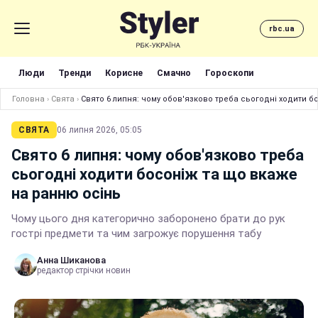
rbc.ua
Люди
Тренди
Корисне
Смачно
Гороскопи
Головна
›
Свята
›
Свято 6 липня: чому обов'язково треба сьогодні ходити б
СВЯТА
06 липня 2026, 05:05
Свято 6 липня: чому обов'язково треба
сьогодні ходити босоніж та що вкаже
на ранню осінь
Чому цього дня категорично заборонено брати до рук
гострі предмети та чим загрожує порушення табу
Анна Шиканова
редактор стрічки новин