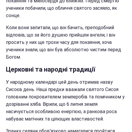
покаяння та милосердя до ближніх. Перед смертю
ученики побачили, що обличчя святого засяяло, як
сонце.
Коли вони запитали, що він бачить, преподобний
відповів, що за його душею прийшли ангели, і він
просить у них ще трохи часу для покаяння, хоча
ученики знали, що він був абсолютно чистим перед
Богом.
Церковні та народні традиції
У народному календарі цей день отримав назву
Сисоєв день. Наші предки вважали святого Сисоя
головним покровителем землеробів та помічником у
дозріванні хліба. Вірили, що 6 липня земля
насичується особливою енергією, а ранкова роса
набуває магічних та цілющих властивостей.
Зранку селяни обов'язково намагалися пройтися