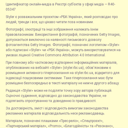
Ідентифікатор онлайн-медіа в Реєстрі суб’єктів у сфері медіа — R40-
05347
Styler є розважальним проєктом «РБК-Україна», який розповідає про
людей, тренди і все, що цікаво читати поза новинами.
Фотографії, ілюстрації та інші зображення належать їхнім
правовласникам. Використання фотографій, позначених Getty Images,
допускається виключно за наявності письмового дозволу
фотоагентства Getty Images. Фотографії, позначені логотипом «Styler»
або підписані «Styler» чи «РБК-Україна», можуть використовуватися на
умовах ліцензії Creative Commons Attribution 4.0 International.
При повному або частковому відтворенні інформаційних матеріалів,
опублікованих на вебсайті «Styler» (styler.rbc.ua), обов'язковим є
розміщення активного гіперпосилання на styler.rbc.ua, відкритого для
індексації пошуковими системами. Таке гіперпосилання має бути
розміщене безпосередньо в тексті матеріалу не нижче другого абзацу.
Редакція «Styler» може не поділяти точку зору авторів публікацій.
Оціночні судження, відповідно до законодавства України, не
підлягають спростуванню та доведенню їх правдивості.
За достовірність, зміст і відповідність вимогам законодавства
рекламних матеріалів відповідальність несе рекламодавець.
Матеріали, позначені плашками «Прес-реліз», «Спецпроєкт»,
«Партнерський матеріал», «Promo», «Благодійність» та «Резонанс»,