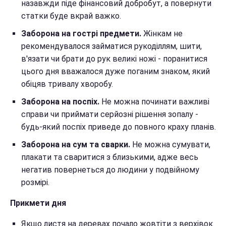
назавжди піде фінансовий добробут, а повернути
статки буде вкрай важко.
Заборона на гострі предмети.
Жінкам не
рекомендувалося займатися рукоділлям, шити,
в'язати чи брати до рук великі ножі - поранитися
цього дня вважалося дуже поганим знаком, який
обіцяв тривалу хворобу.
Заборона на поспіх.
Не можна починати важливі
справи чи приймати серйозні рішення зопалу -
будь-який поспіх приведе до повного краху планів.
Заборона на сум та сварки.
Не можна сумувати,
плакати та сваритися з близькими, адже весь
негатив повернеться до людини у подвійному
розмірі.
Прикмети дня
Якщо листя на деревах почало жовтіти з верхівок