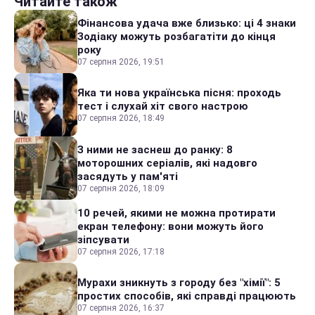
Читайте також
Фінансова удача вже близько: ці 4 знаки
Зодіаку можуть розбагатіти до кінця
року
07 серпня 2026, 19:51
Яка ти нова українська пісня: проходь
тест і слухай хіт свого настрою
07 серпня 2026, 18:49
З ними не заснеш до ранку: 8
моторошних серіалів, які надовго
засядуть у пам'яті
07 серпня 2026, 18:09
10 речей, якими не можна протирати
екран телефону: вони можуть його
зіпсувати
07 серпня 2026, 17:18
Мурахи зникнуть з городу без "хімії": 5
простих способів, які справді працюють
07 серпня 2026, 16:37