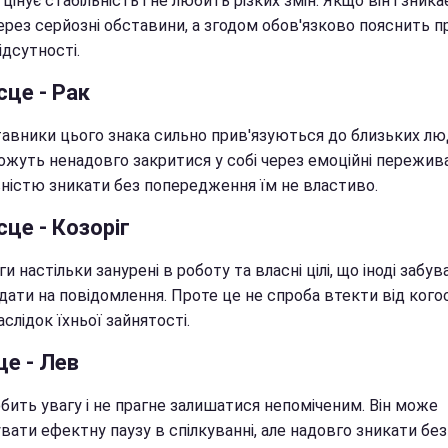
цінує стабільність і не любить різких змін. Якщо він і зникає
ерез серйозні обставини, а згодом обов'язково пояснить п
ідсутності.
сце - Рак
авники цього знака сильно прив'язуються до близьких лю
ожуть ненадовго закритися у собі через емоційні пережив
вністю зникати без попередження їм не властиво.
сце - Козоріг
и настільки занурені в роботу та власні цілі, що іноді забу
дати на повідомлення. Проте це не спроба втекти від когос
слідок їхньої зайнятості.
це - Лев
бить увагу і не прагне залишатися непоміченим. Він може
ати ефектну паузу в спілкуванні, але надовго зникати без