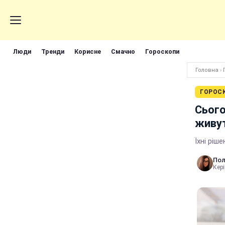
Люди
Тренди
Корисне
Смачно
Гороскопи
Головна
›
ГОРОС
Сього
живут
Їхні рі
Пол
Кері