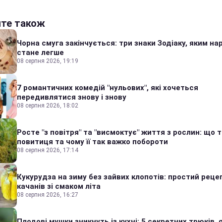
йте також
Чорна смуга закінчується: три знаки Зодіаку, яким на
стане легше
08 серпня 2026, 19:19
7 романтичних комедій "нульових", які хочеться
передивлятися знову і знову
08 серпня 2026, 18:02
Росте "з повітря" та "висмоктує" життя з рослин: що 
повитиця та чому її так важко побороти
08 серпня 2026, 17:14
Кукурудза на зиму без зайвих клопотів: простий реце
качанів зі смаком літа
08 серпня 2026, 16:27
Плодові мушки зникнуть із кухні: 5 секретних трюків, я