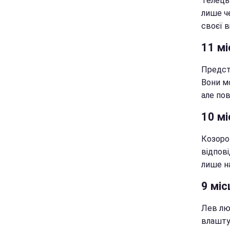
Телець 
лише ч
своєї в
11 мі
Предст
Вони м
але по
10 мі
Козорог
відпові
лише на
9 міс
Лев лю
влаштув