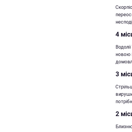
Скорпі
переос
несподі
4 міс
Водолії
новою і
домовл
3 міс
Стріль
вируши
потрібн
2 міс
Близню