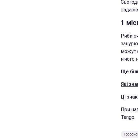
Сьогод
радарів
1 міс
Риби о
занурюю
можуть 
нічого 
Ще біл
Які зн
Ці зна
При нап
Tango.
Гороско