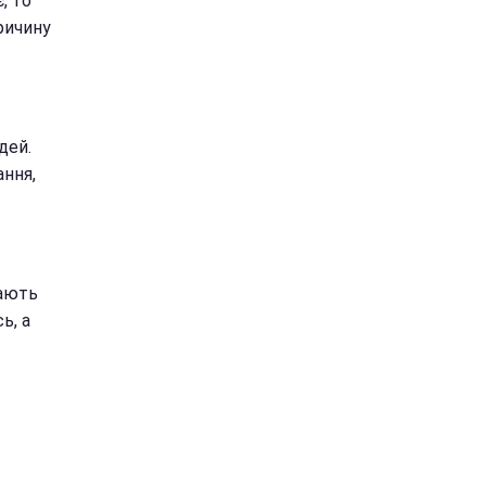
, то
ричину
дей.
ання,
вають
ь, а