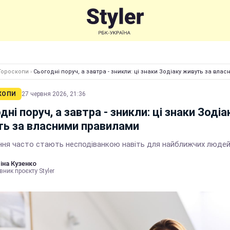
Гороскопи
›
Сьогодні поруч, а завтра - зникли: ці знаки Зодіаку живуть за вл
КОПИ
27 червня 2026, 21:36
дні поруч, а завтра - зникли: ці знаки Зодіа
ь за власними правилами
шення часто стають несподіванкою навіть для найближчих люде
іна Кузенко
вник проєкту Styler