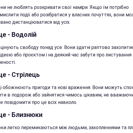
они не люблять розкривати свої наміри. Якщо їм потрібно
мислити події або розібратися у власних почуттях, вони м
вано дистанціюватися від усіх.
це - Водолій
 цінують свободу понад усе. Вони здатні раптово захопити
деєю або проєктом і на деякий час забути про листування 
еності.
це - Стрілець
ці обожнюють пригоди та нові враження. Вони можуть спо
ти в подорож або зайнятися чимось цікавим, не вважаючи
е повідомити про це всіх навколо.
це - Близнюки
ки легко перемикаються між людьми, захопленнями та пл