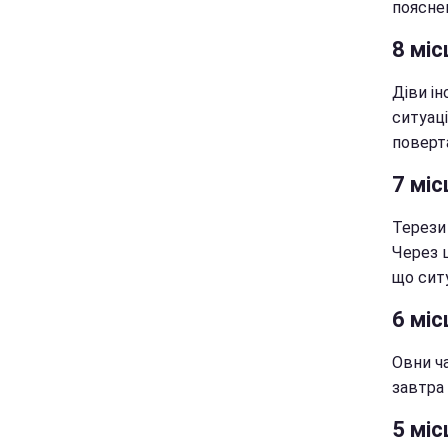
пояснен
8 міс
Діви ін
ситуаці
поверт
7 міс
Терези
Через ц
що сит
6 міс
Овни ч
завтра 
5 міс