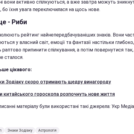
ні вони активно спілкуються, а вже завтра можуть зникну
, бо їхня увага переключилася на щось нове.
це - Риби
чолюють рейтинг найнепередбачуваніших знаків. Вони час
ться у власний світ, емоції та фантазії настільки глибоко
раптово припинити спілкування, а потім повернутися так, 
не сталося.
ьше цікавого:
аки Зодіаку скоро отримають щедру винагороду
ки китайського гороскопа розпочнуть нове життя
исанні матеріалу були використані такі джерела: Укр Медіа,
п
Знаки Зодіаку
Астрологія