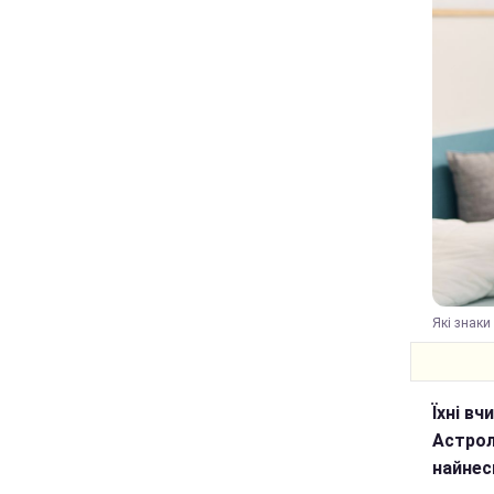
Які знаки
Їхні вч
Астрол
найнес