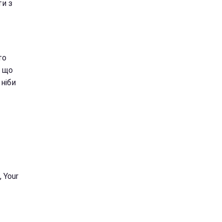
ти з
то
, що
ніби
 Your