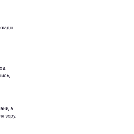
кладні
ов.
чись,
ани, а
я зору.