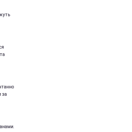
ожуть
ся
та
нтанно
 за
анами.