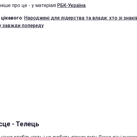
іше про це - у матеріалі
РБК-Україна
.
 цікавого
:
Народжені для лідерства та влади: хто зі знакі
у завжди попереду
сце - Телець