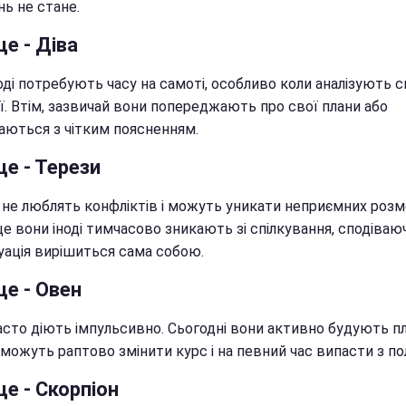
ь не стане.
це - Діва
оді потребують часу на самоті, особливо коли аналізують с
ї. Втім, зазвичай вони попереджають про свої плани або
аються з чітким поясненням.
це - Терези
 не люблять конфліктів і можуть уникати неприємних розм
е вони іноді тимчасово зникають зі спілкування, сподіваю
уація вирішиться сама собою.
це - Овен
асто діють імпульсивно. Сьогодні вони активно будують пл
можуть раптово змінити курс і на певний час випасти з пол
це - Скорпіон