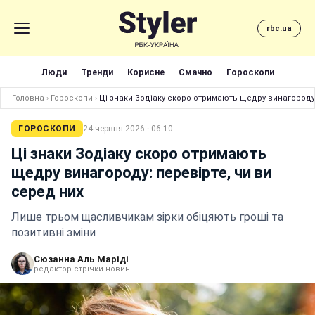
rbc.ua
Люди
Тренди
Корисне
Смачно
Гороскопи
Головна
›
Гороскопи
›
Ці знаки Зодіаку скоро отримають щедру винагороду:
ГОРОСКОПИ
24 червня 2026 · 06:10
Ці знаки Зодіаку скоро отримають
щедру винагороду: перевірте, чи ви
серед них
Лише трьом щасливчикам зірки обіцяють гроші та
позитивні зміни
Сюзанна Аль Маріді
редактор стрічки новин