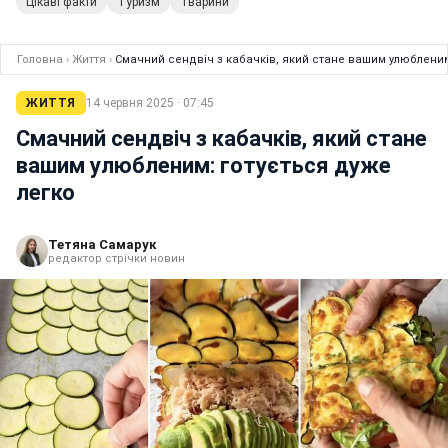
Цікаві факти
Туризм
Тварини
Головна
›
Життя
›
Смачний сендвіч з кабачків, який стане вашим улюбленим
ЖИТТЯ
14 червня 2025 · 07:45
Смачний сендвіч з кабачків, який стане
вашим улюбленим: готується дуже
легко
Тетяна Самарук
редактор стрічки новин