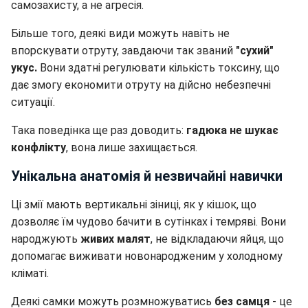
самозахисту, а не агресія.
Більше того, деякі види можуть навіть не
впорскувати отруту, завдаючи так званий
"сухий"
укус.
Вони здатні регулювати кількість токсину, що
дає змогу економити отруту на дійсно небезпечні
ситуації.
Така поведінка ще раз доводить:
гадюка не шукає
конфлікту
, вона лише захищається.
Унікальна анатомія й незвичайні навички
Ці змії мають вертикальні зіниці, як у кішок, що
дозволяє їм чудово бачити в сутінках і темряві. Вони
народжують
живих малят
, не відкладаючи яйця, що
допомагає виживати новонародженим у холодному
кліматі.
Деякі самки можуть розмножуватись
без самця
- це