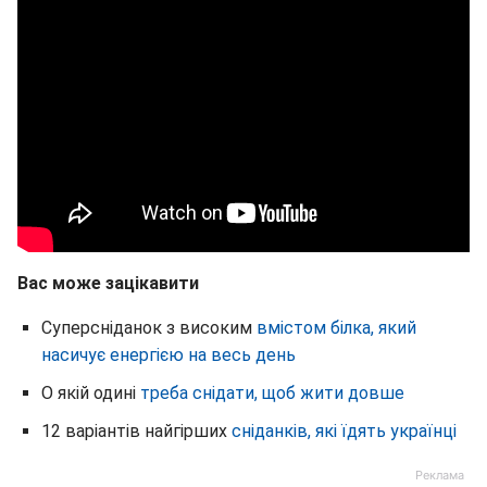
Вас може зацікавити
Суперсніданок з високим
вмістом білка, який
насичує енергією на весь день
О якій одині
треба снідати, щоб жити довше
12 варіантів найгірших
сніданків, які їдять українці