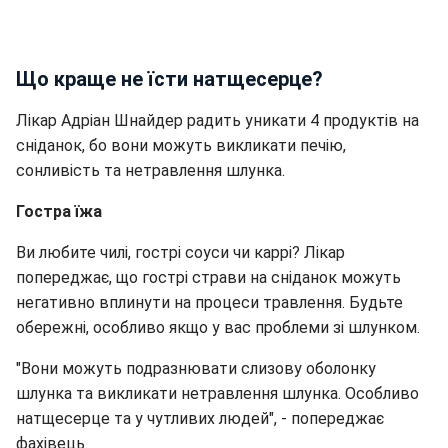
Що краще не їсти натщесерце?
Лікар Адріан Шнайдер радить уникати 4 продуктів на
сніданок, бо вони можуть викликати печію,
сонливість та нетравлення шлунка.
Гостра їжа
Ви любите чилі, гострі соуси чи каррі? Лікар
попереджає, що гострі страви на сніданок можуть
негативно вплинути на процеси травлення. Будьте
обережні, особливо якщо у вас проблеми зі шлунком.
"Вони можуть подразнювати слизову оболонку
шлунка та викликати нетравлення шлунка. Особливо
натщесерце та у чутливих людей", - попереджає
фахівець.