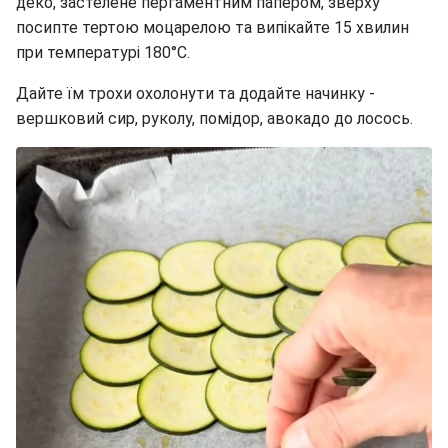
деко, застелене пергаментним папером, зверху
посипте тертою моцарелою та випікайте 15 хвилин
при температурі 180°C.
Дайте їм трохи охолонути та додайте начинку -
вершковий сир, руколу, помідор, авокадо до лосось.