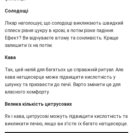
Солодощі
Лікар наголошує, що солодощі викликають швидкий
сплеск рівня цукру в крові, а потім різке падіння.
Ефект? Ви відчуваєте втому та сонливість. Краще
залишити їх на потім.
Кава
Так, цей напій для багатьох це справжній ритуал. Але
кава натщесерце може підвищити кислотність у
шлунку та призвести до печії. Варто змінити це для
власного комфорту.
Велика кількість цитрусових
Як і кава, цитрусові можуть підвищити кислотність та
викликати печію, якщо ви з'їсте їх багато натщесерце.