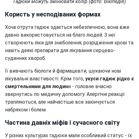
Гадюки можуть змінювати колір (фото: Вікіпедія)
Користь у несподіваних формах
Хоча отрута гадюк здається небезпечною, вона вже
давно використовується на благо людей. З неї
створюють ліки для знеболення, розрідження крові та
навіть деякі препарати для лікування серцево-
судинних хвороб.
Її вивчають біологи й фармацевти, шукаючи нові
лікувальні властивості. Крім того,
укуси гадюк рідко є
смертельними для людин
и - головне вчасно
звернутись по медичну допомогу. Алергічні реакції
трапляються, але найчастіше все закінчується
набряком і болем.
Частина давніх міфів і сучасного світу
У різних культурах гадюки мали особливий статус - їх