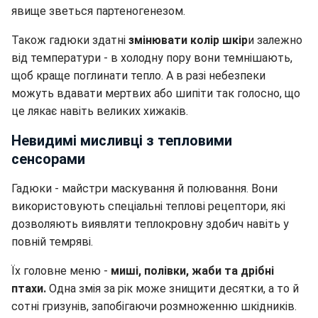
явище зветься партеногенезом.
Також гадюки здатні
змінювати колір шкір
и залежно
від температури - в холодну пору вони темнішають,
щоб краще поглинати тепло. А в разі небезпеки
можуть вдавати мертвих або шипіти так голосно, що
це лякає навіть великих хижаків.
Невидимі мисливці з тепловими
сенсорами
Гадюки - майстри маскування й полювання. Вони
використовують спеціальні теплові рецептори, які
дозволяють виявляти теплокровну здобич навіть у
повній темряві.
Їх головне меню -
миші, полівки, жаби та дрібні
птахи.
Одна змія за рік може знищити десятки, а то й
сотні гризунів, запобігаючи розмноженню шкідників.