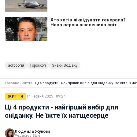
астроогія
Гороскоп
Знаки Зодіаку
Головна
›
Життя
›
Ці 4 продукти - найгірший вибір для сніданку. Не їжте їх 
ЖИТТЯ
14 червня 2025 · 09:24
Ці 4 продукти - найгірший вибір для
сніданку. Не їжте їх натщесерце
Людмила Жукова
Редактор Styler