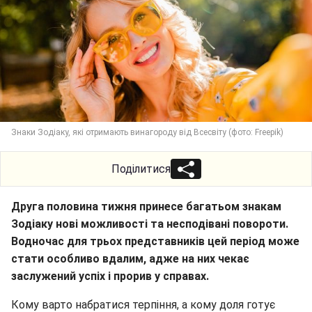
Знаки Зодіаку, які отримають винагороду від Всесвіту (фото: Freepik)
Поділитися
Друга половина тижня принесе багатьом знакам
Зодіаку нові можливості та несподівані повороти.
Водночас для трьох представників цей період може
стати особливо вдалим, адже на них чекає
заслужений успіх і прорив у справах.
Кому варто набратися терпіння, а кому доля готує