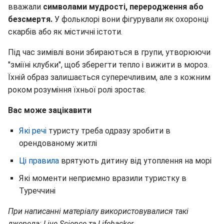
вважали
символами мудрості, переродження або
безсмертя.
У фольклорі вони фігурували як охоронці
скарбів або як містичні істоти.
Під час зимівлі вони збираються в групи, утворюючи
"зміїні клубки", щоб зберегти тепло і вижити в мороз.
Їхній образ залишається суперечливим, але з кожним
роком розуміння їхньої ролі зростає.
Вас може зацікавити
Які речі
туристу треба одразу зробити в
орендованому житлі
Ці правила
врятують дитину від утоплення на морі
Які моменти неприємно вразили туристку в
Туреччині
При написанні матеріалу використовувалися такі
джерела: Live Science та Lifehacker.