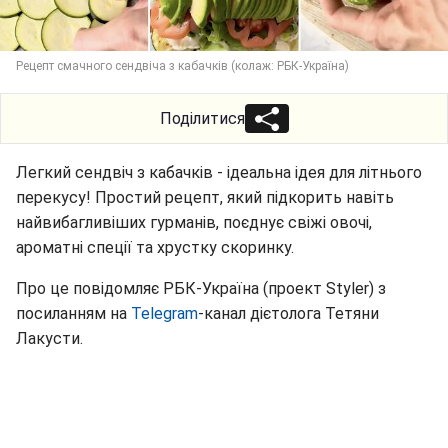
Рецепт смачного сендвіча з кабачків (колаж: РБК-Україна)
Поділитися
Легкий сендвіч з кабачків - ідеальна ідея для літнього
перекусу! Простий рецепт, який підкорить навіть
найвибагливіших гурманів, поєднує свіжі овочі,
ароматні спеції та хрустку скоринку.
Про це повідомляє РБК-Україна (проект Styler) з
посиланням на
Telegram
-канал дієтолога Тетяни
Лакусти.