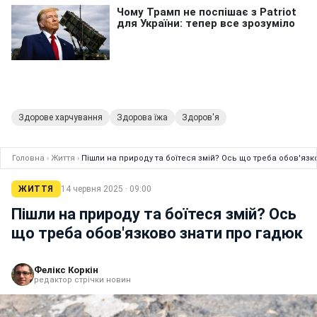
Здорове харчування
Здорова їжа
Здоров'я
Головна
›
Життя
›
Пішли на природу та боїтеся змій? Ось що треба обов'язк
ЖИТТЯ
14 червня 2025 · 09:00
Пішли на природу та боїтеся змій? Ось
що треба обов'язково знати про гадюк
Фелікс Коркін
редактор стрічки новин