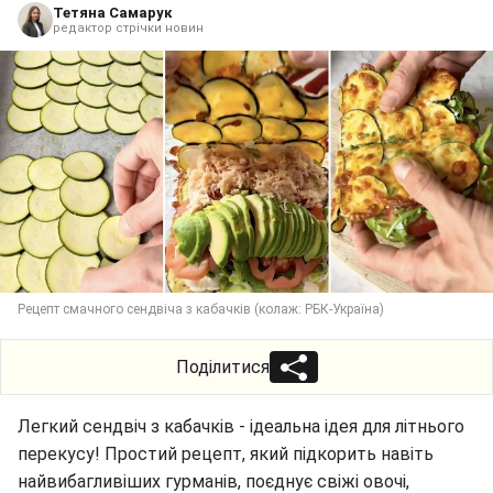
Тетяна Самарук
редактор стрічки новин
Рецепт смачного сендвіча з кабачків (колаж: РБК-Україна)
Поділитися
Легкий сендвіч з кабачків - ідеальна ідея для літнього
перекусу! Простий рецепт, який підкорить навіть
найвибагливіших гурманів, поєднує свіжі овочі,