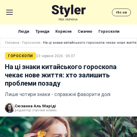
rbc.ua
Люди
Тренди
Корисне
Смачно
Гороскопи
Головна
›
Гороскопи
›
На ці знаки китайського гороскопа чекає нове життя
ГОРОСКОПИ
23 червня 2026 · 06:07
На ці знаки китайського гороскопа
чекає нове життя: хто залишить
проблеми позаду
Лише чотири знаки - справжні фаворити долі
Сюзанна Аль Маріді
редактор стрічки новин