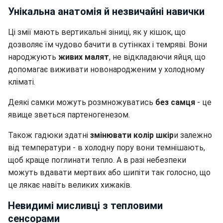
Унікальна анатомія й незвичайні навички
Ці змії мають вертикальні зіниці, як у кішок, що
дозволяє їм чудово бачити в сутінках і темряві. Вони
народжують
живих малят
, не відкладаючи яйця, що
допомагає виживати новонародженим у холодному
кліматі.
Деякі самки можуть розмножуватись
без самця
- це
явище зветься партеногенезом.
Також гадюки здатні
змінювати колір шкір
и залежно
від температури - в холодну пору вони темнішають,
щоб краще поглинати тепло. А в разі небезпеки
можуть вдавати мертвих або шипіти так голосно, що
це лякає навіть великих хижаків.
Невидимі мисливці з тепловими
сенсорами