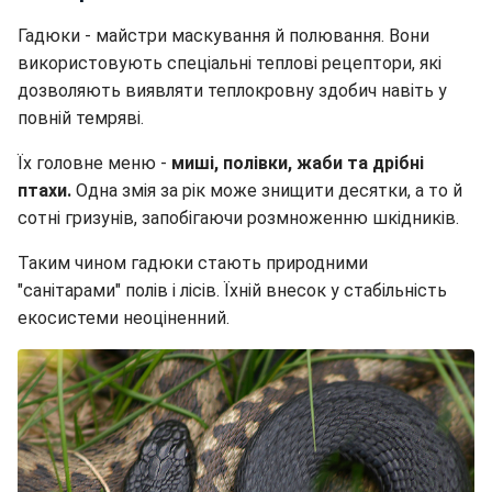
Гадюки - майстри маскування й полювання. Вони
використовують спеціальні теплові рецептори, які
дозволяють виявляти теплокровну здобич навіть у
повній темряві.
Їх головне меню -
миші, полівки, жаби та дрібні
птахи.
Одна змія за рік може знищити десятки, а то й
сотні гризунів, запобігаючи розмноженню шкідників.
Таким чином гадюки стають природними
"санітарами" полів і лісів. Їхній внесок у стабільність
екосистеми неоціненний.