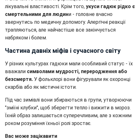
лікувальні властивості. Крім того,
укуси гадюк рідко є
смертельними для людин
и - головне вчасно
звернутись по медичну допомогу. Алергічні реакції
трапляються, але найчастіше все закінчується
набряком і болем.
Частина давніх міфів і сучасного світу
У різних культурах гадюки мали особливий статус - їх
вважали
символами мудрості, переродження або
безсмертя.
У фольклорі вони фігурували як охоронці
скарбів або як містичні істоти.
Під час зимівлі вони збираються в групи, утворюючи
"зміїні клубки", щоб зберегти тепло і вижити в мороз.
Їхній образ залишається суперечливим, але з кожним
роком розуміння їхньої ролі зростає.
Вас може зацікавити