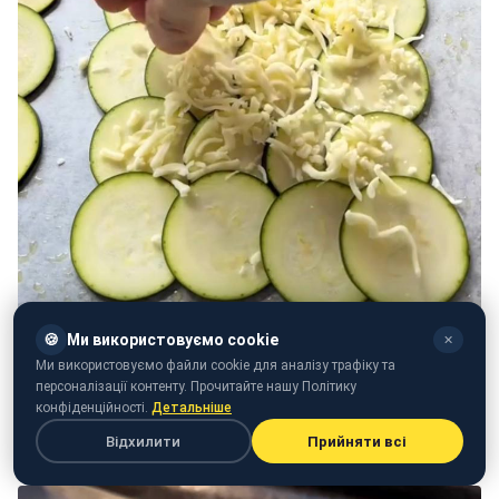
🍪
Ми використовуємо cookie
✕
Ми використовуємо файли cookie для аналізу трафіку та
персоналізації контенту. Прочитайте нашу Політику
конфіденційності.
Детальніше
Відхилити
Прийняти всі