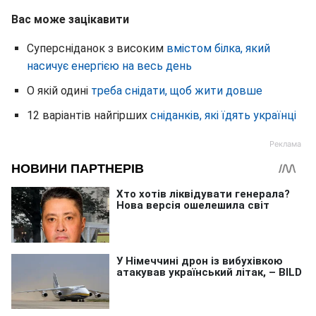
Вас може зацікавити
Суперсніданок з високим
вмістом білка, який
насичує енергією на весь день
О якій одині
треба снідати, щоб жити довше
12 варіантів найгірших
сніданків, які їдять українці