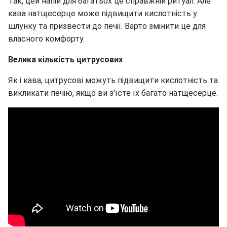
Так, цей напій для багатьох це справжній ритуал. Але
кава натщесерце може підвищити кислотність у
шлунку та призвести до печії. Варто змінити це для
власного комфорту.
Велика кількість цитрусових
Як і кава, цитрусові можуть підвищити кислотність та
викликати печію, якщо ви з'їсте їх багато натщесерце.