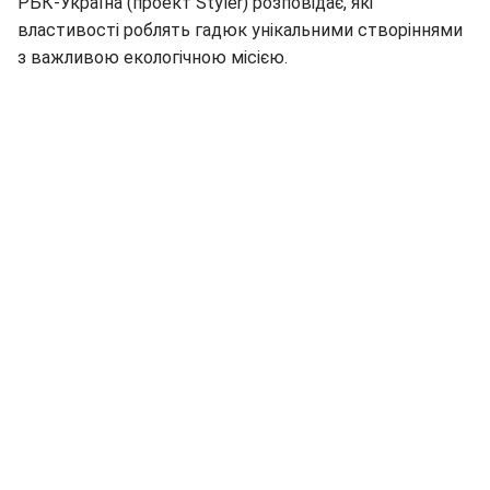
РБК-Україна (проект Styler) розповідає, які
властивості роблять гадюк унікальними створіннями
з важливою екологічною місією.