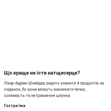
Що краще не їсти натщесерце?
Лікар Адріан Шнайдер радить уникати 4 продуктів на
сніданок, бо вони можуть викликати печію,
сонливість та нетравлення шлунка.
Гостра їжа