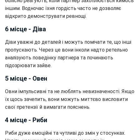
болісно реагують, коли партнер захоплюється кимось
іншим. Водночас їхня гордість часто не дозволяє
відкрито демонструвати ревнощі.
6 місце - Діва
Діви уважні до деталей і можуть помічати те, що інші
пропускають. Через це вони інколи надто ретельно
аналізують поведінку партнера та починають
підозрювати зайве.
5 місце - Овен
Овни імпульсивні та не люблять невизначеності. Якщо
їх щось зачепить, вони можуть миттєво висловити
свої претензії й вимагати пояснень.
4 місце - Риби
Риби дуже емоційні та чутливі до змін у стосунках.