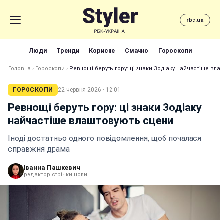
rbc.ua
Люди
Тренди
Корисне
Смачно
Гороскопи
Головна
›
Гороскопи
›
Ревнощі беруть гору: ці знаки Зодіаку найчастіше в
ГОРОСКОПИ
22 червня 2026 · 12:01
Ревнощі беруть гору: ці знаки Зодіаку
найчастіше влаштовують сцени
Іноді достатньо одного повідомлення, щоб почалася
справжня драма
Іванна Пашкевич
редактор стрічки новин