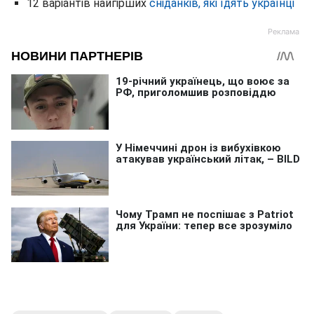
12 варіантів найгірших
сніданків, які їдять українці