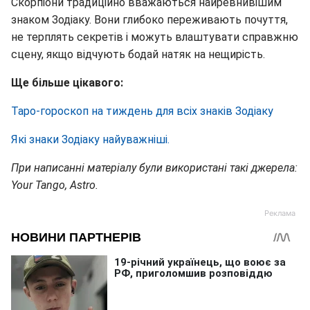
Скорпіони традиційно вважаються найревнивішим
знаком Зодіаку. Вони глибоко переживають почуття,
не терплять секретів і можуть влаштувати справжню
сцену, якщо відчують бодай натяк на нещирість.
Ще більше цікавого:
Таро-гороскоп на тиждень для всіх знаків Зодіаку
Які знаки Зодіаку найуважніші.
При написанні матеріалу були використані такі джерела:
Your Tango, Astro.