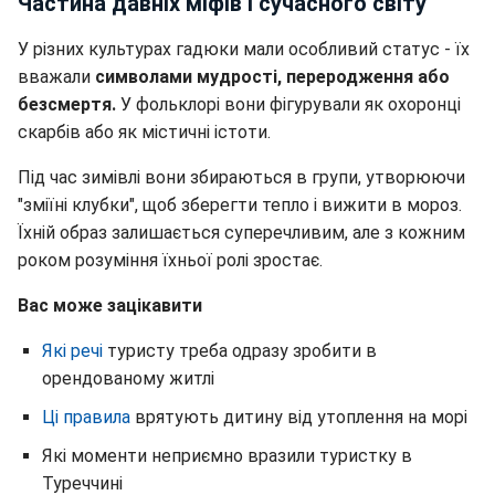
Частина давніх міфів і сучасного світу
У різних культурах гадюки мали особливий статус - їх
вважали
символами мудрості, переродження або
безсмертя.
У фольклорі вони фігурували як охоронці
скарбів або як містичні істоти.
Під час зимівлі вони збираються в групи, утворюючи
"зміїні клубки", щоб зберегти тепло і вижити в мороз.
Їхній образ залишається суперечливим, але з кожним
роком розуміння їхньої ролі зростає.
Вас може зацікавити
Які речі
туристу треба одразу зробити в
орендованому житлі
Ці правила
врятують дитину від утоплення на морі
Які моменти неприємно вразили туристку в
Туреччині