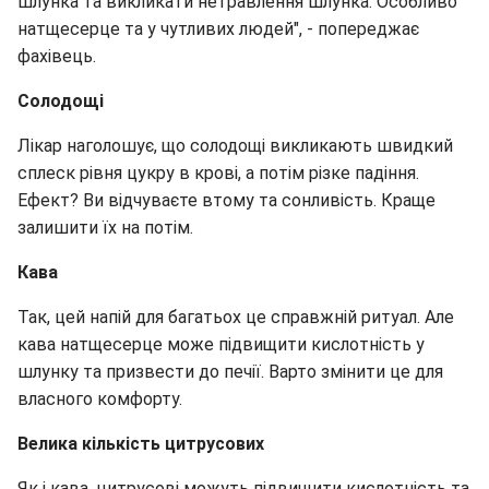
шлунка та викликати нетравлення шлунка. Особливо
натщесерце та у чутливих людей", - попереджає
фахівець.
Солодощі
Лікар наголошує, що солодощі викликають швидкий
сплеск рівня цукру в крові, а потім різке падіння.
Ефект? Ви відчуваєте втому та сонливість. Краще
залишити їх на потім.
Кава
Так, цей напій для багатьох це справжній ритуал. Але
кава натщесерце може підвищити кислотність у
шлунку та призвести до печії. Варто змінити це для
власного комфорту.
Велика кількість цитрусових
Як і кава, цитрусові можуть підвищити кислотність та