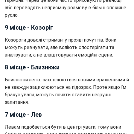
гармонії. Через це вони часто приховують ревнощі
або переводять неприємну розмову в більш спокійне
русло.
9 місце - Козоріг
Козороги доволі стримані у прояві почуттів. Вони
можуть ревнувати, але воліють спостерігати та
аналізувати, а не влаштовувати емоційні сцени.
8 місце - Близнюки
Близнюки легко захоплюються новими враженнями й
не завжди зациклюються на підозрах. Проте якщо їм
бракує уваги, можуть почати ставити незручні
запитання.
7 місце - Лев
Левам подобається бути в центрі уваги, тому вони