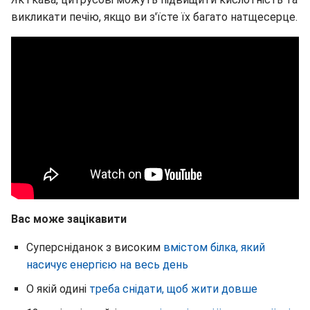
викликати печію, якщо ви з'їсте їх багато натщесерце.
Вас може зацікавити
Суперсніданок з високим
вмістом білка, який
насичує енергією на весь день
О якій одині
треба снідати, щоб жити довше