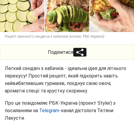
Рецепт смачного сендвіча з кабачків (колаж: РБК-Україна)
Поділитися
Легкий сендвіч з кабачків - ідеальна ідея для літнього
перекусу! Простий рецепт, який підкорить навіть
найвибагливіших гурманів, поєднує свіжі овочі,
ароматні спеції та хрустку скоринку.
Про це повідомляє РБК-Україна (проект Styler) з
посиланням на
Telegram
-канал дієтолога Тетяни
Лакусти.