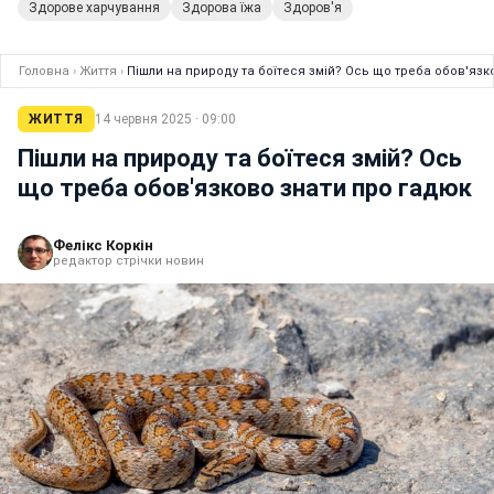
Здорове харчування
Здорова їжа
Здоров'я
Головна
›
Життя
›
Пішли на природу та боїтеся змій? Ось що треба обов'язк
ЖИТТЯ
14 червня 2025 · 09:00
Пішли на природу та боїтеся змій? Ось
що треба обов'язково знати про гадюк
Фелікс Коркін
редактор стрічки новин