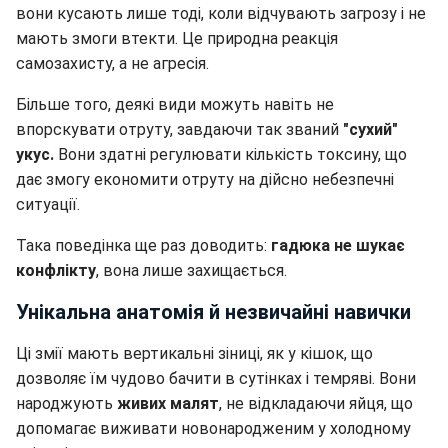
вони кусають лише тоді, коли відчувають загрозу і не
мають змоги втекти. Це природна реакція
самозахисту, а не агресія.
Більше того, деякі види можуть навіть не
впорскувати отруту, завдаючи так званий
"сухий"
укус.
Вони здатні регулювати кількість токсину, що
дає змогу економити отруту на дійсно небезпечні
ситуації.
Така поведінка ще раз доводить:
гадюка не шукає
конфлікту
, вона лише захищається.
Унікальна анатомія й незвичайні навички
Ці змії мають вертикальні зіниці, як у кішок, що
дозволяє їм чудово бачити в сутінках і темряві. Вони
народжують
живих малят
, не відкладаючи яйця, що
допомагає виживати новонародженим у холодному