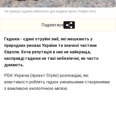
Чи справді гадюки небезпечні для людини (фото: Freepik.com)
Поділитися
Гадюки - єдині отруйні змії, які мешкають у
природних умовах України та значної частини
Європи. Хоча репутація в них не найкраща,
насправді гадюки не такі небезпечні, як часто
думають.
РБК-Україна (проект Styler) розповідає, які
властивості роблять гадюк унікальними створіннями
з важливою екологічною місією.