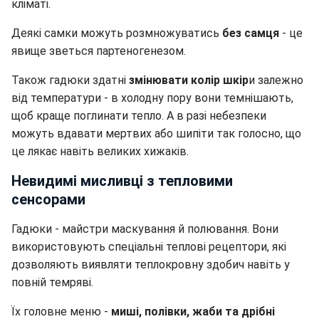
кліматі.
Деякі самки можуть розмножуватись
без самця
- це
явище зветься партеногенезом.
Також гадюки здатні
змінювати колір шкір
и залежно
від температури - в холодну пору вони темнішають,
щоб краще поглинати тепло. А в разі небезпеки
можуть вдавати мертвих або шипіти так голосно, що
це лякає навіть великих хижаків.
Невидимі мисливці з тепловими
сенсорами
Гадюки - майстри маскування й полювання. Вони
використовують спеціальні теплові рецептори, які
дозволяють виявляти теплокровну здобич навіть у
повній темряві.
Їх головне меню -
миші, полівки, жаби та дрібні