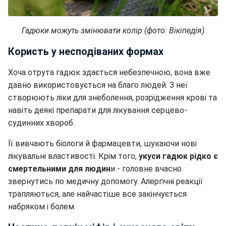
Гадюки можуть змінювати колір (фото: Вікіпедія)
Користь у несподіваних формах
Хоча отрута гадюк здається небезпечною, вона вже
давно використовується на благо людей. З неї
створюють ліки для знеболення, розрідження крові та
навіть деякі препарати для лікування серцево-
судинних хвороб.
Її вивчають біологи й фармацевти, шукаючи нові
лікувальні властивості. Крім того,
укуси гадюк рідко є
смертельними для людин
и - головне вчасно
звернутись по медичну допомогу. Алергічні реакції
трапляються, але найчастіше все закінчується
набряком і болем.