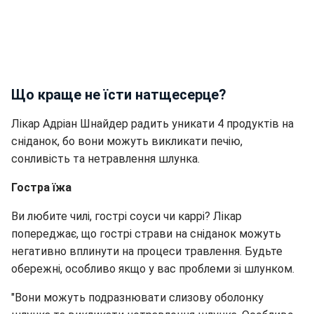
Що краще не їсти натщесерце?
Лікар Адріан Шнайдер радить уникати 4 продуктів на
сніданок, бо вони можуть викликати печію,
сонливість та нетравлення шлунка.
Гостра їжа
Ви любите чилі, гострі соуси чи каррі? Лікар
попереджає, що гострі страви на сніданок можуть
негативно вплинути на процеси травлення. Будьте
обережні, особливо якщо у вас проблеми зі шлунком.
"Вони можуть подразнювати слизову оболонку