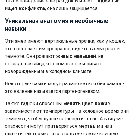
Такое поведение еще раз доказывает:
гадюка не
ищет конфликта
, она лишь защищается.
Уникальная анатомия и необычные
навыки
Эти змеи имеют вертикальные зрачки, как у кошек,
что позволяет им прекрасно видеть в сумерках и
темноте. Они рожают
живых малышей
, не
откладывая яйца, что помогает выживать
новорожденным в холодном климате.
Некоторые самки могут размножаться
без самца
-
это явление называется партеногенезом.
Также гадюки способны
менять цвет кожи
в
зависимости от температуры - в холодное время они
темнеют, чтобы лучше поглощать тепло. А в случае
опасности могут притворяться мертвыми или
шипеть так громко, что это пугает даже крупных