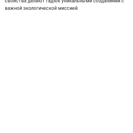
свойства делают гадюк уникальными созданиями с
важной экологической миссией.