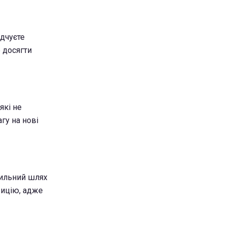
ідчуєте
 досягти
які не
гу на нові
вильний шлях
зицію, адже