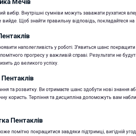
йка Мечів
ий вибір. Внутрішні сумніви можуть заважати рухатися впе
 вийде. Щоб знайти правильну відповідь, покладайтеся на 
 Пентаклів
роявити наполегливість у роботі. З'явиться шанс покращити
помітного прогресу у важливій справі. Результати не буду
изить до великого успіху.
 Пентаклів
ння та розвитку. Ви отримаєте шанс здобути нові знання аб
ичну користь. Терпіння та дисципліна допоможуть вам набл
тка Пентаклів
оже помітно покращитися завдяки підтримці, вигідній угод