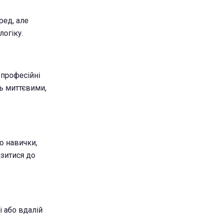
ред, але
логіку.
 професійні
ть миттєвими,
о навички,
изитися до
і або вдалій