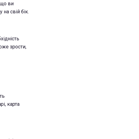
 що ви
 на свій бік.
хідність
оже зрости,
ть
рі, карта