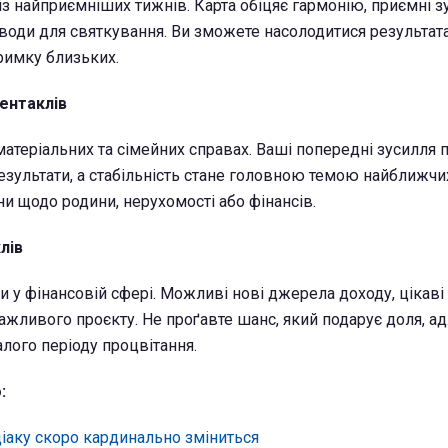
із найприємніших тижнів. Карта обіцяє гармонію, приємні зус
иводи для святкування. Ви зможете насолодитися результат
тримку близьких.
Пентаклів
 матеріальних та сімейних справах. Ваші попередні зусилля 
езультати, а стабільність стане головною темою найближчих
и щодо родини, нерухомості або фінансів.
лів
и у фінансовій сфері. Можливі нові джерела доходу, цікаві
важливого проєкту. Не проґавте шанс, який подарує доля, а
лого періоду процвітання.
:
діаку скоро кардинально зміниться