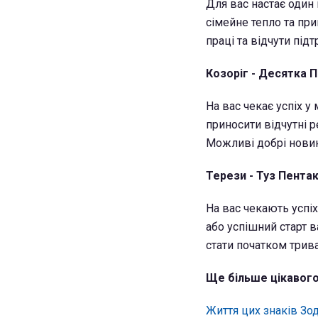
Для вас настає один 
сімейне тепло та пр
праці та відчути під
Козоріг - Десятка 
На вас чекає успіх у
приносити відчутні р
Можливі добрі новин
Терези - Туз Пентак
На вас чекають успіх
або успішний старт 
стати початком трива
Ще більше цікавого
Життя цих знаків Зо