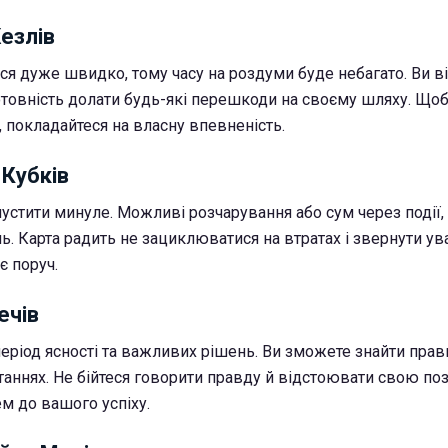
Жезлів
ся дуже швидко, тому часу на роздуми буде небагато. Ви в
готовність долати будь-які перешкоди на своєму шляху. Щоб
 покладайтеся на власну впевненість.
 Кубків
устити минуле. Можливі розчарування або сум через події, 
. Карта радить не зациклюватися на втратах і звернути ува
є поруч.
ечів
період ясності та важливих рішень. Ви зможете знайти пра
итаннях. Не бійтеся говорити правду й відстоювати свою по
м до вашого успіху.