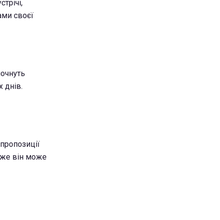
трічі,
ами своєї
почнуть
 днів.
 пропозиції
дже він може