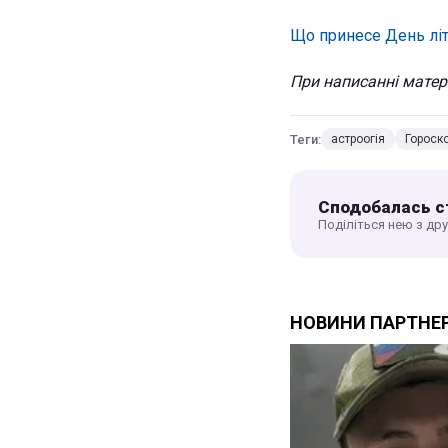
Що принесе День лі
При написанні матері
Теги:
астроогія
Гороск
Сподобалась с
Поділіться нею з др