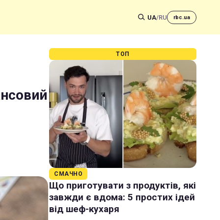
UA
/
RU
rbc.ua
ТОП
ансовий
СМАЧНО
Що приготувати з продуктів, які
завжди є вдома: 5 простих ідей
від шеф-кухаря