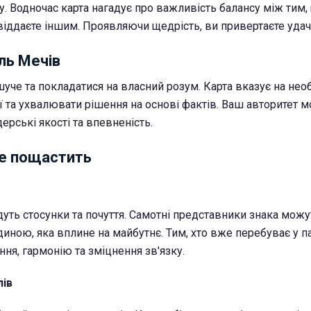
у. Водночас карта нагадує про важливість балансу між тим,
 віддаєте іншим. Проявляючи щедрість, ви привертаєте удачу
ль Мечів
уче та покладатися на власний розум. Карта вказує на необ
 та ухвалювати рішення на основі фактів. Ваш авторитет м
ерські якості та впевненість.
е пощастить
уть стосунки та почуття. Самотні представники знака можу
ною, яка вплине на майбутнє. Тим, хто вже перебуває у па
ня, гармонію та зміцнення зв'язку.
лів