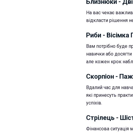
Близнюки - Дві
На вас чекає важлив
відкласти рішення не
Риби - Вісімка
Вам потрібно буде п
навички або досягти 
але кожен крок набл
Скорпіон - Паж
Вдалий час для навча
які принесуть практ
успіхів.
Стрілець - Шіс
Фінансова ситуація м