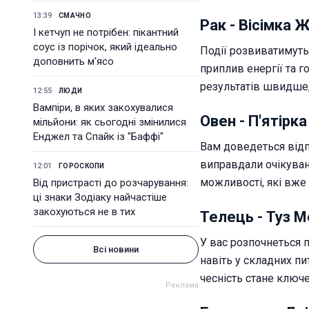
13:39
СМАЧНО
Рак - Вісімка 
І кетчуп не потрібен: пікантний
соус із порічок, який ідеально
Події розвиватимуть
доповнить м'ясо
приплив енергії та 
результатів швидше,
12:55
ЛЮДИ
Вампіри, в яких закохувалися
Овен - П'ятірка
мільйони: як сьогодні змінилися
Енджел та Спайк із "Баффі"
Вам доведеться відп
виправдали очікувань
12:01
ГОРОСКОПИ
можливості, які вже 
Від пристрасті до розчарування:
ці знаки Зодіаку найчастіше
закохуються не в тих
Телець - Туз М
У вас розпочнеться 
Всі новини
навіть у складних п
чесність стане ключе