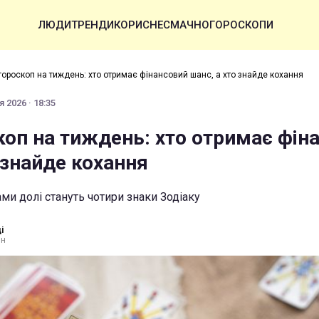
ЛЮДИ
ТРЕНДИ
КОРИСНЕ
СМАЧНО
ГОРОСКОПИ
гороскоп на тиждень: хто отримає фінансовий шанс, а хто знайде кохання
 2026 · 18:35
коп на тиждень: хто отримає фін
 знайде кохання
и долі стануть чотири знаки Зодіаку
і
ин