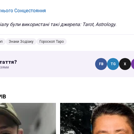
тнього Сонцестояння
алу були використані такі джерела: Tarot, Astrology.
оп
Знаки Зодіаку
Гороскоп Таро
таття?
FB
TG
X
узями