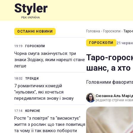
Головна
›
Гороскопи
›
Таро-
ОСТАННІ НОВИНИ
21 червня
ГОРОСКОПИ
19:19
ГОРОСКОПИ
Чорна смуга закінчується: три
Таро-горос
знаки Зодіаку, яким нарешті стане
шанс, а хто
легше
18:02
ТРЕНДИ
Головними фаворитам
7 романтичних комедій
"нульових", які хочеться
Сюзанна Аль Марід
передивлятися знову і знову
редактор стрічки нов
17:14
КОРИСНЕ
Росте "з повітря" та "висмоктує"
життя з рослин: що таке повитиця
та чому її так важко побороти