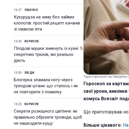
16:27
СМАЧНО
Кукурудза на зиму без зайвих
клопотів: простий рецепт качанів
зі смаком літа
15:45
КОРИСНЕ
Плодові мушки зникнуть із кухні: 5
секретних трюків, які реально
діють
15:03
ЛЮДИ
Таро-гороскоп на тиждень (ф
Блогерка зламала ногу через
Гороскоп за картам
трендові штани: що сталось і як
свої уроки, виклики
не повторити її помилку
комусь Всесвіт под
14:22
КОРИСНЕ
Секрети розкішного цвітіння: як
Що приготовував нов
правильно обрізати троянди, щоб
не нашкодити кущу
Більше цікавого:
На