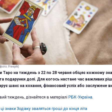
ото: Freepik)
и Таро на тиждень з 22 по 28 червня обіцяє кожному зна
 та подарунки долі. Для когось настане час важливих ріш
арує шанс на кохання, фінансовий успіх або заслужене в
ий тиждень, дізнайтеся в матеріалі
РБК-Україна
.
 ці знаки Зодіаку зваляться гроші до кінця літа