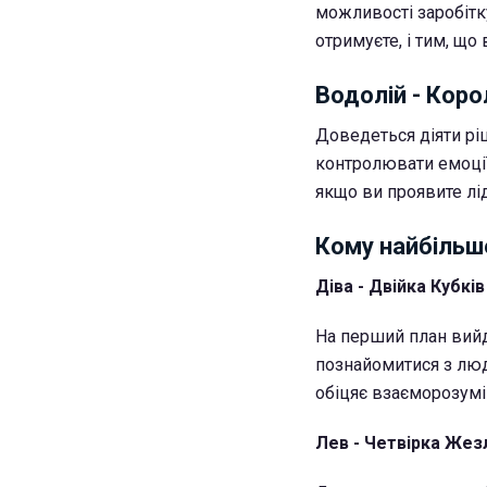
можливості заробітк
отримуєте, і тим, що
Водолій - Коро
Доведеться діяти ріш
контролювати емоції
якщо ви проявите лід
Кому найбільш
Діва - Двійка Кубків
На перший план вийд
познайомитися з люди
обіцяє взаєморозумін
Лев - Четвірка Жез