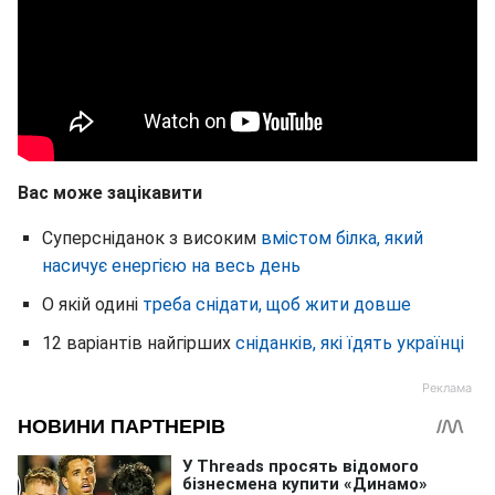
Вас може зацікавити
Суперсніданок з високим
вмістом білка, який
насичує енергією на весь день
О якій одині
треба снідати, щоб жити довше
12 варіантів найгірших
сніданків, які їдять українці