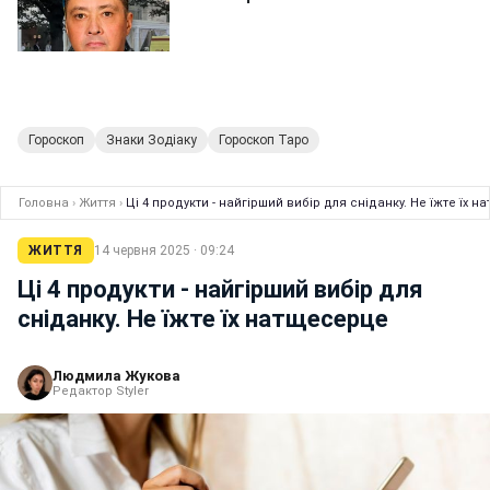
Гороскоп
Знаки Зодіаку
Гороскоп Таро
Головна
›
Життя
›
Ці 4 продукти - найгірший вибір для сніданку. Не їжте їх 
ЖИТТЯ
14 червня 2025 · 09:24
Ці 4 продукти - найгірший вибір для
сніданку. Не їжте їх натщесерце
Людмила Жукова
Редактор Styler