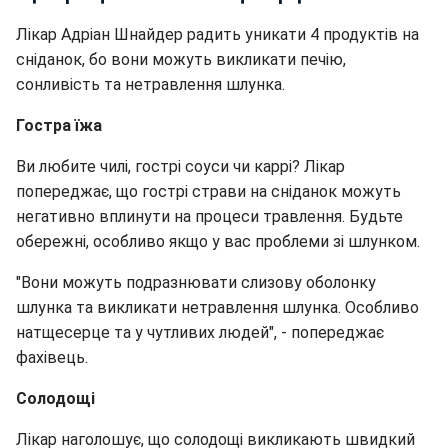
Лікар Адріан Шнайдер радить уникати 4 продуктів на
сніданок, бо вони можуть викликати печію,
сонливість та нетравлення шлунка.
Гостра їжа
Ви любите чилі, гострі соуси чи каррі? Лікар
попереджає, що гострі страви на сніданок можуть
негативно вплинути на процеси травлення. Будьте
обережні, особливо якщо у вас проблеми зі шлунком.
"Вони можуть подразнювати слизову оболонку
шлунка та викликати нетравлення шлунка. Особливо
натщесерце та у чутливих людей", - попереджає
фахівець.
Солодощі
Лікар наголошує, що солодощі викликають швидкий