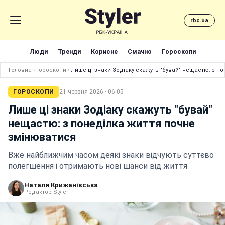
rbc.ua
Люди
Тренди
Корисне
Смачно
Гороскопи
Головна
›
Гороскопи
›
Лише ці знаки Зодіаку скажуть "бувай" нещастю: з п
ГОРОСКОПИ
21 червня 2026 · 06:05
Лише ці знаки Зодіаку скажуть "бувай"
нещастю: з понеділка життя почне
змінюватися
Вже найближчим часом деякі знаки відчують суттєво
полегшення і отримають нові шанси від життя
Наталя Крижанівська
Редактор Styler