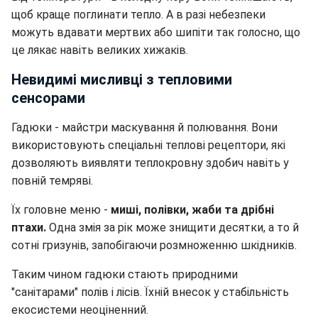
щоб краще поглинати тепло. А в разі небезпеки
можуть вдавати мертвих або шипіти так голосно, що
це лякає навіть великих хижаків.
Невидимі мисливці з тепловими
сенсорами
Гадюки - майстри маскування й полювання. Вони
використовують спеціальні теплові рецептори, які
дозволяють виявляти теплокровну здобич навіть у
повній темряві.
Їх головне меню -
миші, полівки, жаби та дрібні
птахи.
Одна змія за рік може знищити десятки, а то й
сотні гризунів, запобігаючи розмноженню шкідників.
Таким чином гадюки стають природними
"санітарами" полів і лісів. Їхній внесок у стабільність
екосистеми неоціненний.