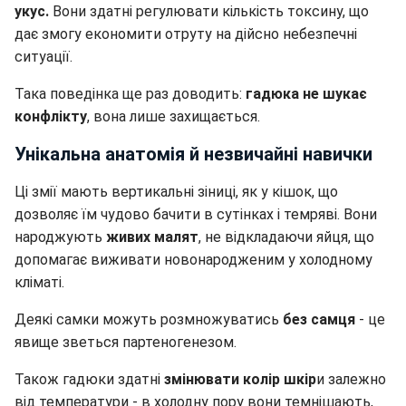
укус.
Вони здатні регулювати кількість токсину, що
дає змогу економити отруту на дійсно небезпечні
ситуації.
Така поведінка ще раз доводить:
гадюка не шукає
конфлікту
, вона лише захищається.
Унікальна анатомія й незвичайні навички
Ці змії мають вертикальні зіниці, як у кішок, що
дозволяє їм чудово бачити в сутінках і темряві. Вони
народжують
живих малят
, не відкладаючи яйця, що
допомагає виживати новонародженим у холодному
кліматі.
Деякі самки можуть розмножуватись
без самця
- це
явище зветься партеногенезом.
Також гадюки здатні
змінювати колір шкір
и залежно
від температури - в холодну пору вони темнішають,