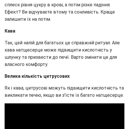
сплеск рівня цукру в крові, а потім різке падіння.
Ефект? Ви відчуваєте втому та сонливість. Краще
залишити їх на потім.
Кава
Так, цей напій для багатьох це справжній ритуал. Але
кава натщесерце може підвищити кислотність у
шлунку та призвести до печії. Варто змінити це для
власного комфорту.
Велика кількість цитрусових
Як і кава, цитрусові можуть підвищити кислотність та
викликати печію, якщо ви з'їсте їх багато натщесерце.