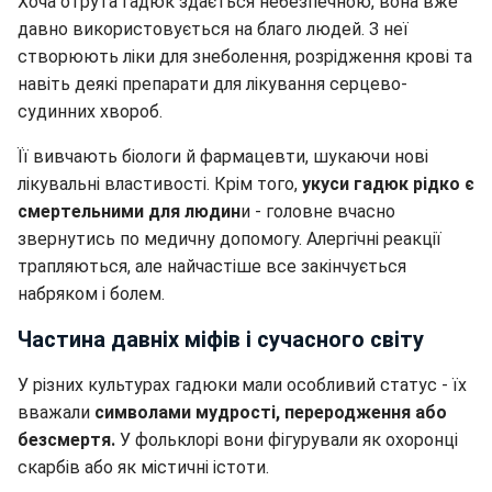
Хоча отрута гадюк здається небезпечною, вона вже
давно використовується на благо людей. З неї
створюють ліки для знеболення, розрідження крові та
навіть деякі препарати для лікування серцево-
судинних хвороб.
Її вивчають біологи й фармацевти, шукаючи нові
лікувальні властивості. Крім того,
укуси гадюк рідко є
смертельними для людин
и - головне вчасно
звернутись по медичну допомогу. Алергічні реакції
трапляються, але найчастіше все закінчується
набряком і болем.
Частина давніх міфів і сучасного світу
У різних культурах гадюки мали особливий статус - їх
вважали
символами мудрості, переродження або
безсмертя.
У фольклорі вони фігурували як охоронці
скарбів або як містичні істоти.