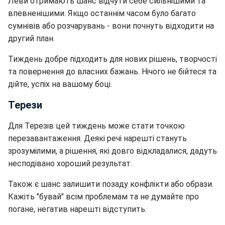
Леви отримають шанс відчути себе сильнішими та
впевненішими. Якщо останнім часом було багато
сумнівів або розчарувань - вони почнуть відходити на
другий план.
Тиждень добре підходить для нових рішень, творчості
та повернення до власних бажань. Нічого не бійтеся та
дійте, успіх на вашому боці.
Терези
Для Терезів цей тиждень може стати точкою
перезавантаження. Деякі речі нарешті стануть
зрозумілими, а рішення, які довго відкладалися, дадуть
несподівано хороший результат.
Також є шанс залишити позаду конфлікти або образи.
Кажіть "бувай" всім проблемам та не думайте про
погане, негатив нарешті відступить.