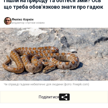
Пішли на природу та боїтеся змій? Ось
що треба обов'язково знати про гадюк
Фелікс Коркін
редактор стрічки новин
Чи справді гадюки небезпечні для людини (фото: Freepik.com)
Поділитися