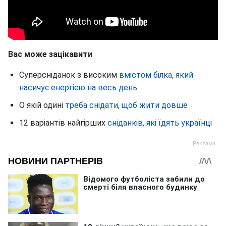
Вас може зацікавити
Суперсніданок з високим
вмістом білка, який
насичує енергією на весь день
О якій одині
треба снідати, щоб жити довше
12 варіантів найгірших
сніданків, які їдять українці