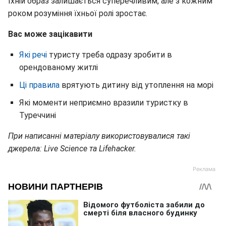
Їхній образ залишається суперечливим, але з кожним
роком розуміння їхньої ролі зростає.
Вас може зацікавити
Які речі
туристу треба одразу зробити в
орендованому житлі
Ці правила
врятують дитину від утоплення на морі
Які моменти неприємно вразили туристку в
Туреччині
При написанні матеріалу використовувалися такі
джерела: Live Science та Lifehacker.