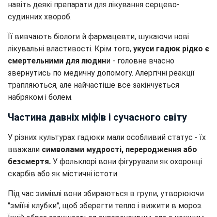
навіть деякі препарати для лікування серцево-
судинних хвороб.
Її вивчають біологи й фармацевти, шукаючи нові
лікувальні властивості. Крім того,
укуси гадюк рідко є
смертельними для людин
и - головне вчасно
звернутись по медичну допомогу. Алергічні реакції
трапляються, але найчастіше все закінчується
набряком і болем.
Частина давніх міфів і сучасного світу
У різних культурах гадюки мали особливий статус - їх
вважали
символами мудрості, переродження або
безсмертя.
У фольклорі вони фігурували як охоронці
скарбів або як містичні істоти.
Під час зимівлі вони збираються в групи, утворюючи
"зміїні клубки", щоб зберегти тепло і вижити в мороз.