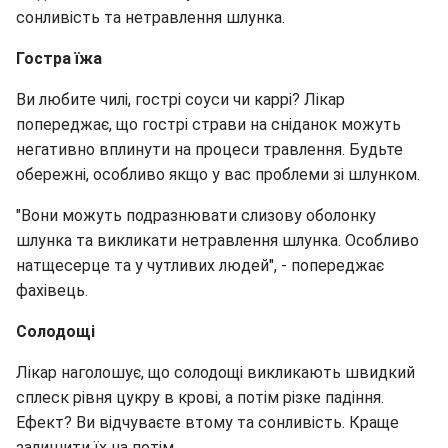
сонливість та нетравлення шлунка.
Гостра їжа
Ви любите чилі, гострі соуси чи каррі? Лікар
попереджає, що гострі страви на сніданок можуть
негативно вплинути на процеси травлення. Будьте
обережні, особливо якщо у вас проблеми зі шлунком.
"Вони можуть подразнювати слизову оболонку
шлунка та викликати нетравлення шлунка. Особливо
натщесерце та у чутливих людей", - попереджає
фахівець.
Солодощі
Лікар наголошує, що солодощі викликають швидкий
сплеск рівня цукру в крові, а потім різке падіння.
Ефект? Ви відчуваєте втому та сонливість. Краще
залишити їх на потім.