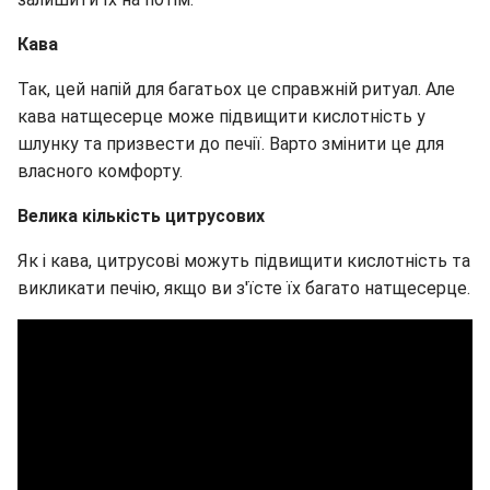
Кава
Так, цей напій для багатьох це справжній ритуал. Але
кава натщесерце може підвищити кислотність у
шлунку та призвести до печії. Варто змінити це для
власного комфорту.
Велика кількість цитрусових
Як і кава, цитрусові можуть підвищити кислотність та
викликати печію, якщо ви з'їсте їх багато натщесерце.