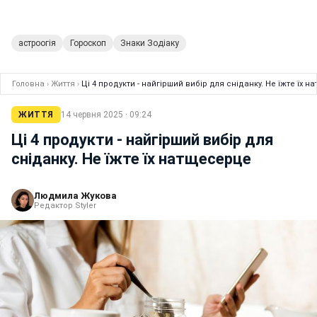
астроогія
Гороскоп
Знаки Зодіаку
Головна
›
Життя
›
Ці 4 продукти - найгірший вибір для сніданку. Не їжте їх 
ЖИТТЯ
14 червня 2025 · 09:24
Ці 4 продукти - найгірший вибір для
сніданку. Не їжте їх натщесерце
Людмила Жукова
Редактор Styler