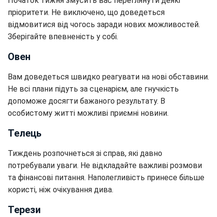
Початок тижня змусить вас переглянути деякі
пріоритети. Не виключено, що доведеться
відмовитися від чогось заради нових можливостей.
Зберігайте впевненість у собі.
Овен
Вам доведеться швидко реагувати на нові обставини.
Не всі плани підуть за сценарієм, але гнучкість
допоможе досягти бажаного результату. В
особистому житті можливі приємні новини.
Телець
Тиждень розпочнеться зі справ, які давно
потребували уваги. Не відкладайте важливі розмови
та фінансові питання. Наполегливість принесе більше
користі, ніж очікування дива.
Терези