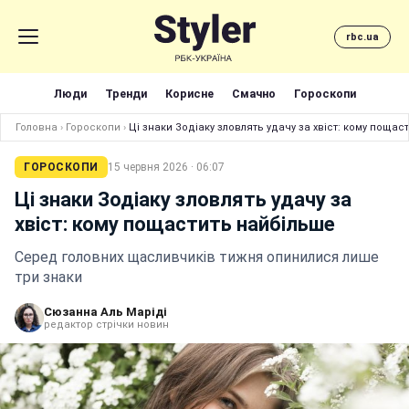
rbc.ua
Люди
Тренди
Корисне
Смачно
Гороскопи
Головна
›
Гороскопи
›
Ці знаки Зодіаку зловлять удачу за хвіст: кому пощас
ГОРОСКОПИ
15 червня 2026 · 06:07
Ці знаки Зодіаку зловлять удачу за
хвіст: кому пощастить найбільше
Серед головних щасливчиків тижня опинилися лише
три знаки
Сюзанна Аль Маріді
редактор стрічки новин