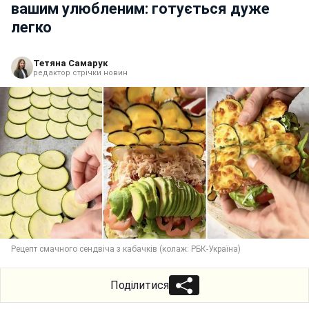
вашим улюбленим: готується дуже
легко
Тетяна Самарук
редактор стрічки новин
Рецепт смачного сендвіча з кабачків (колаж: РБК-Україна)
Поділитися