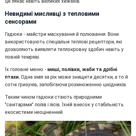
це лякає навіть великих хижаків.
Невидимі мисливці з тепловими
сенсорами
Гадюки - майстри маскування й полювання. Вони
використовують спеціальні теплові рецептори, які
дозволяють виявляти теплокровну здобич навіть у
повній темряві.
Їх головне меню -
миші, полівки, жаби та дрібні
птахи.
Одна змія за рік може знищити десятки, а то й
сотні гризунів, запобігаючи розмноженню шкідників.
Таким чином гадюки стають природними
"санітарами" полів і лісів. Їхній внесок у стабільність
екосистеми неоціненний.