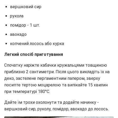
вершковий сир
рукола
помідор - 1 шт.
авокадо
копчений лосось або курка
Легкий спосіб приготування
Спочатку наріжте кабачки кружальцями товщиною
приблизно 2 сантиметри. Після цього викладіть їх на
деко, застелене пергаментним папером, зверху
посипте тертою моцарелою та випікайте 15 хвилин
при температурі 180°C.
Дайте їм трохи охолонути та додайте начинку -
вершковий сир, руколу, помідор, авокадо до лосось.