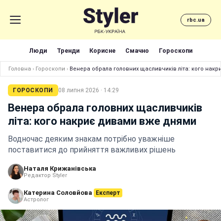
rbc.ua
Люди
Тренди
Корисне
Смачно
Гороскопи
Головна
›
Гороскопи
›
Венера обрала головних щасливчиків літа: кого нак
ГОРОСКОПИ
08 липня 2026 · 14:29
Венера обрала головних щасливчиків
літа: кого накриє дивами вже днями
Водночас деяким знакам потрібно уважніше
поставитися до прийняття важливих рішень
Наталя Крижанівська
Редактор Styler
Катерина Соловйова
Експерт
Астролог