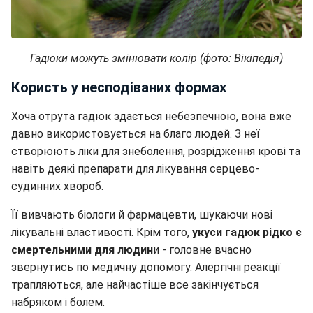
Гадюки можуть змінювати колір (фото: Вікіпедія)
Користь у несподіваних формах
Хоча отрута гадюк здається небезпечною, вона вже
давно використовується на благо людей. З неї
створюють ліки для знеболення, розрідження крові та
навіть деякі препарати для лікування серцево-
судинних хвороб.
Її вивчають біологи й фармацевти, шукаючи нові
лікувальні властивості. Крім того,
укуси гадюк рідко є
смертельними для людин
и - головне вчасно
звернутись по медичну допомогу. Алергічні реакції
трапляються, але найчастіше все закінчується
набряком і болем.