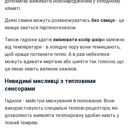
допомагає виживати новонародженим у холодному
кліматі.
Деякі самки можуть розмножуватись
без самця
- це
явище зветься партеногенезом.
Також гадюки здатні
змінювати колір шкір
и залежно
від температури - в холодну пору вони темнішають,
щоб краще поглинати тепло. А в разі небезпеки
можуть вдавати мертвих або шипіти так голосно, що
це лякає навіть великих хижаків.
Невидимі мисливці з тепловими
сенсорами
Гадюки - майстри маскування й полювання. Вони
використовують спеціальні теплові рецептори, які
дозволяють виявляти теплокровну здобич навіть у
повній темряві.