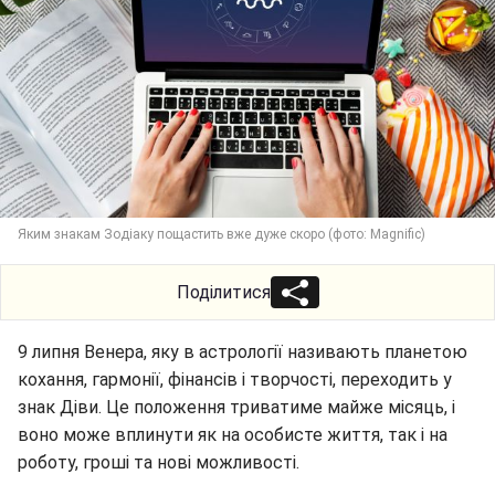
Яким знакам Зодіаку пощастить вже дуже скоро (фото: Magnific)
Поділитися
9 липня Венера, яку в астрології називають планетою
кохання, гармонії, фінансів і творчості, переходить у
знак Діви. Це положення триватиме майже місяць, і
воно може вплинути як на особисте життя, так і на
роботу, гроші та нові можливості.