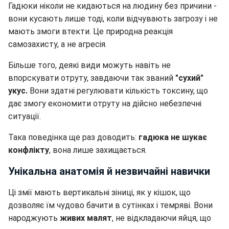
Гадюки ніколи не кидаються на людину без причини -
вони кусають лише тоді, коли відчувають загрозу і не
мають змоги втекти. Це природна реакція
самозахисту, а не агресія.
Більше того, деякі види можуть навіть не
впорскувати отруту, завдаючи так званий
"сухий"
укус.
Вони здатні регулювати кількість токсину, що
дає змогу економити отруту на дійсно небезпечні
ситуації.
Така поведінка ще раз доводить:
гадюка не шукає
конфлікту
, вона лише захищається.
Унікальна анатомія й незвичайні навички
Ці змії мають вертикальні зіниці, як у кішок, що
дозволяє їм чудово бачити в сутінках і темряві. Вони
народжують
живих малят
, не відкладаючи яйця, що