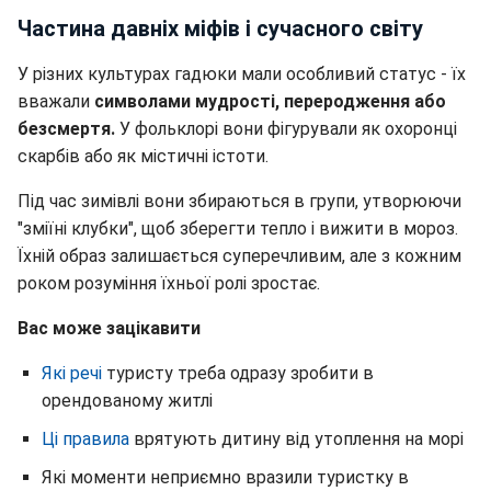
Частина давніх міфів і сучасного світу
У різних культурах гадюки мали особливий статус - їх
вважали
символами мудрості, переродження або
безсмертя.
У фольклорі вони фігурували як охоронці
скарбів або як містичні істоти.
Під час зимівлі вони збираються в групи, утворюючи
"зміїні клубки", щоб зберегти тепло і вижити в мороз.
Їхній образ залишається суперечливим, але з кожним
роком розуміння їхньої ролі зростає.
Вас може зацікавити
Які речі
туристу треба одразу зробити в
орендованому житлі
Ці правила
врятують дитину від утоплення на морі
Які моменти неприємно вразили туристку в