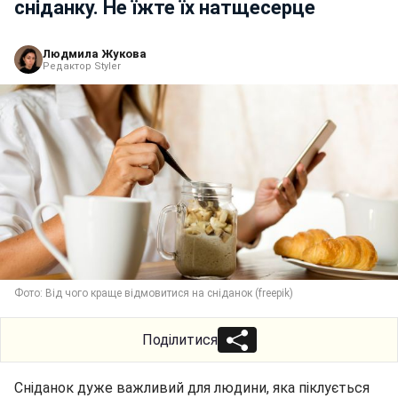
сніданку. Не їжте їх натщесерце
Людмила Жукова
Редактор Styler
Фото: Від чого краще відмовитися на сніданок (freepik)
Поділитися
Сніданок дуже важливий для людини, яка піклується