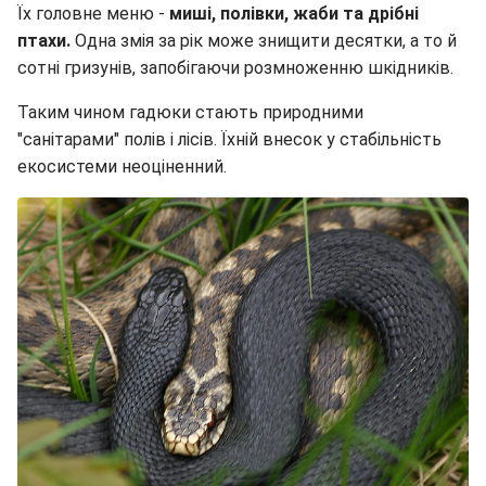
Їх головне меню -
миші, полівки, жаби та дрібні
птахи.
Одна змія за рік може знищити десятки, а то й
сотні гризунів, запобігаючи розмноженню шкідників.
Таким чином гадюки стають природними
"санітарами" полів і лісів. Їхній внесок у стабільність
екосистеми неоціненний.