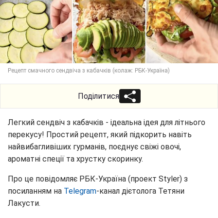
Рецепт смачного сендвіча з кабачків (колаж: РБК-Україна)
Поділитися
Легкий сендвіч з кабачків - ідеальна ідея для літнього
перекусу! Простий рецепт, який підкорить навіть
найвибагливіших гурманів, поєднує свіжі овочі,
ароматні спеції та хрустку скоринку.
Про це повідомляє РБК-Україна (проект Styler) з
посиланням на
Telegram
-канал дієтолога Тетяни
Лакусти.