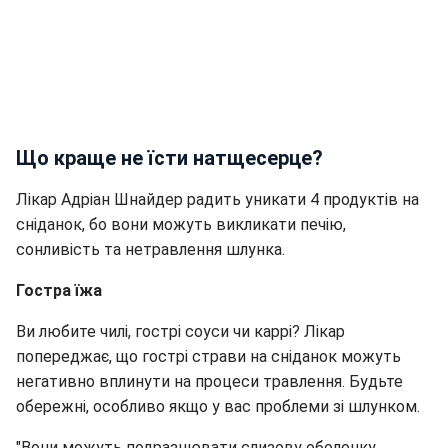
Що краще не їсти натщесерце?
Лікар Адріан Шнайдер радить уникати 4 продуктів на
сніданок, бо вони можуть викликати печію,
сонливість та нетравлення шлунка.
Гостра їжа
Ви любите чилі, гострі соуси чи каррі? Лікар
попереджає, що гострі страви на сніданок можуть
негативно вплинути на процеси травлення. Будьте
обережні, особливо якщо у вас проблеми зі шлунком.
"Вони можуть подразнювати слизову оболонку