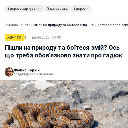
Здорове харчування
Здорова їжа
Здоров'я
Головна
›
Життя
›
Пішли на природу та боїтеся змій? Ось що треба обов'язк
ЖИТТЯ
14 червня 2025 · 09:00
Пішли на природу та боїтеся змій? Ось
що треба обов'язково знати про гадюк
Фелікс Коркін
редактор стрічки новин