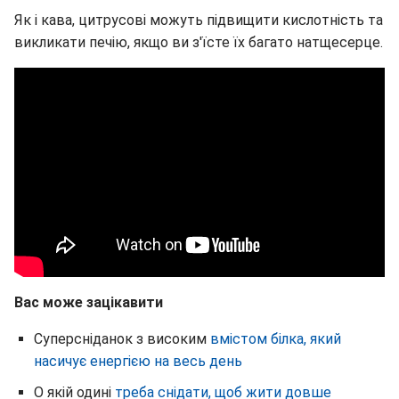
Як і кава, цитрусові можуть підвищити кислотність та
викликати печію, якщо ви з'їсте їх багато натщесерце.
Вас може зацікавити
Суперсніданок з високим
вмістом білка, який
насичує енергією на весь день
О якій одині
треба снідати, щоб жити довше