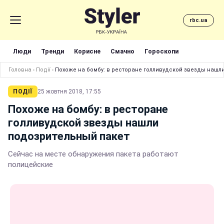
rbc.ua
Люди
Тренди
Корисне
Смачно
Гороскопи
Головна
›
Події
›
Похоже на бомбу: в ресторане голливудской звезды нашл
ПОДІЇ
25 жовтня 2018, 17:55
Похоже на бомбу: в ресторане
голливудской звезды нашли
подозрительный пакет
Сейчас на месте обнаружения пакета работают
полицейские