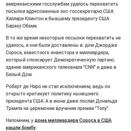
американскими госслужбам удалось перехватить
посылки адресованные экс-госсекретарю США
Хиллари Клинтон и бывшему президенту США
Бараку Обаме.
В то же время некоторые посылки перехватить не
удалось, и они были доставлены в: дом Джорджа
Сороса, известного инвестора и миллиардера,
который спонсирует Демократическую партию;
здание американского телеканала "CNN" и даже в
Белый Дом.
Роберт де Ниро не стал исключением, ведь он
открыто критикует политику нынешнего
президента США. А в июне даже послал Дональда
Трампа на церемонии вручения премии "Tony".
Напомним, у
дома миллиардера Сороса в США
нашли бомбу
.