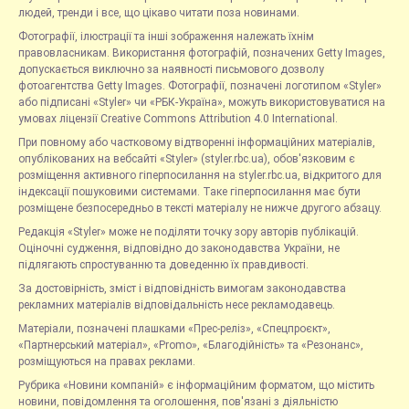
людей, тренди і все, що цікаво читати поза новинами.
Фотографії, ілюстрації та інші зображення належать їхнім
правовласникам. Використання фотографій, позначених Getty Images,
допускається виключно за наявності письмового дозволу
фотоагентства Getty Images. Фотографії, позначені логотипом «Styler»
або підписані «Styler» чи «РБК-Україна», можуть використовуватися на
умовах ліцензії Creative Commons Attribution 4.0 International.
При повному або частковому відтворенні інформаційних матеріалів,
опублікованих на вебсайті «Styler» (styler.rbc.ua), обов'язковим є
розміщення активного гіперпосилання на styler.rbc.ua, відкритого для
індексації пошуковими системами. Таке гіперпосилання має бути
розміщене безпосередньо в тексті матеріалу не нижче другого абзацу.
Редакція «Styler» може не поділяти точку зору авторів публікацій.
Оціночні судження, відповідно до законодавства України, не
підлягають спростуванню та доведенню їх правдивості.
За достовірність, зміст і відповідність вимогам законодавства
рекламних матеріалів відповідальність несе рекламодавець.
Матеріали, позначені плашками «Прес-реліз», «Спецпроєкт»,
«Партнерський матеріал», «Promo», «Благодійність» та «Резонанс»,
розміщуються на правах реклами.
Рубрика «Новини компаній» є інформаційним форматом, що містить
новини, повідомлення та оголошення, пов'язані з діяльністю