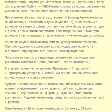
фотоагентства Getty Images. Фотографії, позначені логотипом «Styler»
або підписані «Styler» чи «РБК-Україна», можуть використовуватися на
умовах ліцензії Creative Commons Attribution 4.0 International.
При повному або частковому відтворенні інформаційних матеріалів,
опублікованих на вебсайті «Styler» (styler.rbc.ua), обов'язковим є
розміщення активного гіперпосилання на styler.rbc.ua, відкритого для
індексації пошуковими системами. Таке гіперпосилання має бути
розміщене безпосередньо в тексті матеріалу не нижче другого абзацу.
Редакція «Styler» може не поділяти точку зору авторів публікацій.
Оціночні судження, відповідно до законодавства України, не
підлягають спростуванню та доведенню їх правдивості.
За достовірність, зміст і відповідність вимогам законодавства
рекламних матеріалів відповідальність несе рекламодавець.
Матеріали, позначені плашками «Прес-реліз», «Спецпроєкт»,
«Партнерський матеріал», «Promo», «Благодійність» та «Резонанс»,
розміщуються на правах реклами.
Рубрика «Новини компаній» є інформаційним форматом, що містить
новини, повідомлення та оголошення, пов'язані з діяльністю
компаній, і ґрунтується на інформації, наданій відповідними
компаніями. Редакція не несе відповідальності за достовірність такої
інформації.
Онлайн-медіа «Styler» призначене для осіб віком від 21 року.