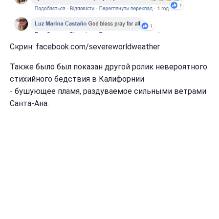
Скрин: facebook.com/severeworldweather
Также было был показан другой ролик невероятного
стихийного бедствия в Калифорнии
- бушующее пламя, раздуваемое сильными ветрами
Санта-Ана.