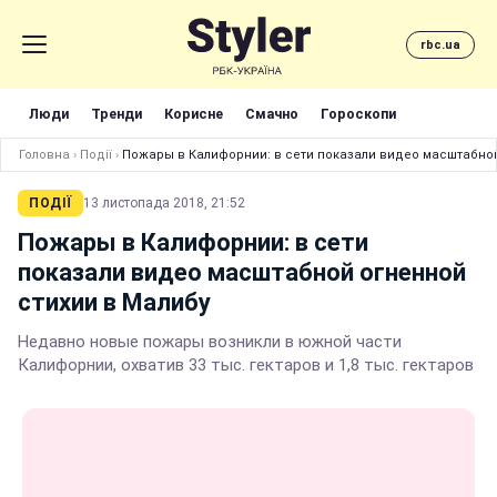
rbc.ua
Люди
Тренди
Корисне
Смачно
Гороскопи
Головна
›
Події
›
Пожары в Калифорнии: в сети показали видео масштабной
ПОДІЇ
13 листопада 2018, 21:52
Пожары в Калифорнии: в сети
показали видео масштабной огненной
стихии в Малибу
Недавно новые пожары возникли в южной части
Калифорнии, охватив 33 тыс. гектаров и 1,8 тыс. гектаров