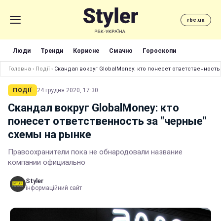
rbc.ua
Люди
Тренди
Корисне
Смачно
Гороскопи
Головна
›
Події
›
Скандал вокруг GlobalMoney: кто понесет ответственность
ПОДІЇ
24 грудня 2020, 17:30
Скандал вокруг GlobalMoney: кто
понесет ответственность за "черные"
схемы на рынке
Правоохранители пока не обнародовали название
компании официально
Styler
інформаційний сайт