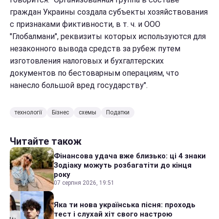
граждан Украины создала субъекты хозяйствования
с признаками фиктивности, в т. ч. и ООО
"Глобалмани", реквизиты которых используются для
незаконного вывода средств за рубеж путем
изготовления налоговых и бухгалтерских
документов по бестоварным операциям, что
нанесло большой вред государству".
технології
Бізнес
схемы
Податки
Читайте також
Фінансова удача вже близько: ці 4 знаки
Зодіаку можуть розбагатіти до кінця
року
07 серпня 2026, 19:51
Яка ти нова українська пісня: проходь
тест і слухай хіт свого настрою