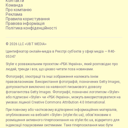
Контакти
Команда
Про компанію
Реклама
Правила користування
Правова інформація
Політика конфіденційності
© 2026 LLC «UBT MEDIA»
Ідентифікатор онлайн-медіа в Реєстрі суб’єктів у сфері медіа — R40-
05347
Styler є розважальним проєктом «РБК-Україна», який розповідає про
людей, тренди і все, що цікаво читати поза новинами.
Фотографії, ілюстрації та інші зображення належать їхнім
правовласникам. Використання фотографій, позначених Getty Images,
допускається виключно за наявності письмового дозволу
фотоагентства Getty Images. Фотографії, позначені логотипом «Styler»
або підписані «Styler» чи «РБК-Україна», можуть використовуватися на
умовах ліцензії Creative Commons Attribution 4.0 International.
При повному або частковому відтворенні інформаційних матеріалів,
опублікованих на вебсайті «Styler» (styler.rbc.ua), обов'язковим є
розміщення активного гіперпосилання на styler.rbc.ua, відкритого для
індексації пошуковими системами. Таке гіперпосилання має бути