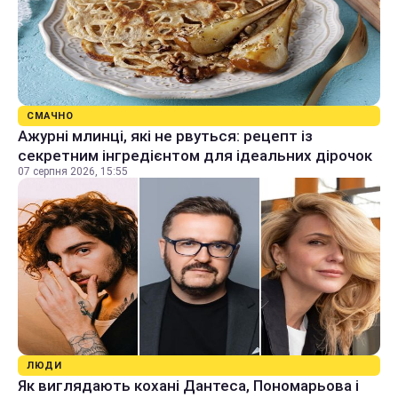
СМАЧНО
Ажурні млинці, які не рвуться: рецепт із
секретним інгредієнтом для ідеальних дірочок
07 серпня 2026, 15:55
ЛЮДИ
Як виглядають кохані Дантеса, Пономарьова і