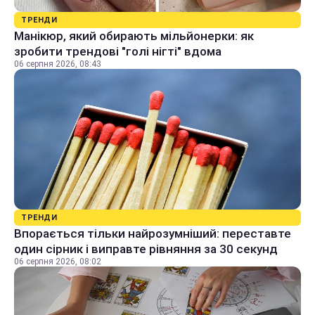
ТРЕНДИ
Манікюр, який обирають мільйонерки: як
зробити трендові "голі нігті" вдома
06 серпня 2026, 08:43
ТРЕНДИ
Впорається тільки найрозумніший: переставте
один сірник і виправте рівняння за 30 секунд
06 серпня 2026, 08:02