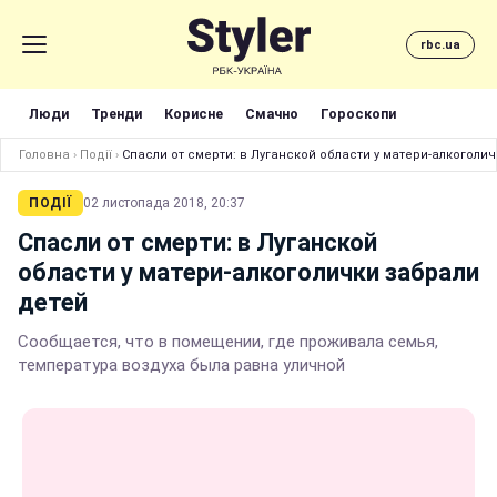
rbc.ua
Люди
Тренди
Корисне
Смачно
Гороскопи
Головна
›
Події
›
Спасли от смерти: в Луганской области у матери-алкоголи
ПОДІЇ
02 листопада 2018, 20:37
Спасли от смерти: в Луганской
области у матери-алкоголички забрали
детей
Сообщается, что в помещении, где проживала семья,
температура воздуха была равна уличной