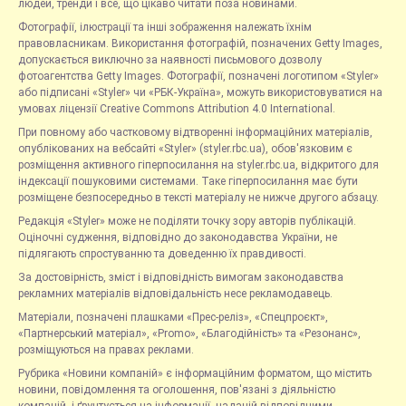
людей, тренди і все, що цікаво читати поза новинами.
Фотографії, ілюстрації та інші зображення належать їхнім
правовласникам. Використання фотографій, позначених Getty Images,
допускається виключно за наявності письмового дозволу
фотоагентства Getty Images. Фотографії, позначені логотипом «Styler»
або підписані «Styler» чи «РБК-Україна», можуть використовуватися на
умовах ліцензії Creative Commons Attribution 4.0 International.
При повному або частковому відтворенні інформаційних матеріалів,
опублікованих на вебсайті «Styler» (styler.rbc.ua), обов'язковим є
розміщення активного гіперпосилання на styler.rbc.ua, відкритого для
індексації пошуковими системами. Таке гіперпосилання має бути
розміщене безпосередньо в тексті матеріалу не нижче другого абзацу.
Редакція «Styler» може не поділяти точку зору авторів публікацій.
Оціночні судження, відповідно до законодавства України, не
підлягають спростуванню та доведенню їх правдивості.
За достовірність, зміст і відповідність вимогам законодавства
рекламних матеріалів відповідальність несе рекламодавець.
Матеріали, позначені плашками «Прес-реліз», «Спецпроєкт»,
«Партнерський матеріал», «Promo», «Благодійність» та «Резонанс»,
розміщуються на правах реклами.
Рубрика «Новини компаній» є інформаційним форматом, що містить
новини, повідомлення та оголошення, пов'язані з діяльністю
компаній, і ґрунтується на інформації, наданій відповідними