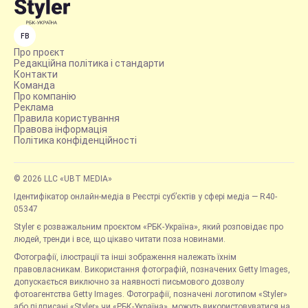
FB
Про проєкт
Редакційна політика і стандарти
Контакти
Команда
Про компанію
Реклама
Правила користування
Правова інформація
Політика конфіденційності
© 2026 LLC «UBT MEDIA»
Ідентифікатор онлайн-медіа в Реєстрі суб’єктів у сфері медіа — R40-
05347
Styler є розважальним проєктом «РБК-Україна», який розповідає про
людей, тренди і все, що цікаво читати поза новинами.
Фотографії, ілюстрації та інші зображення належать їхнім
правовласникам. Використання фотографій, позначених Getty Images,
допускається виключно за наявності письмового дозволу
фотоагентства Getty Images. Фотографії, позначені логотипом «Styler»
або підписані «Styler» чи «РБК-Україна», можуть використовуватися на