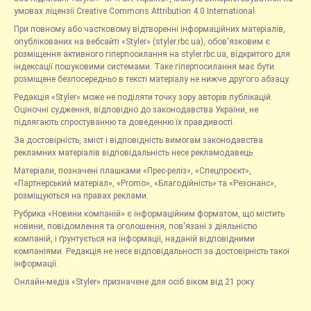
умовах ліцензії Creative Commons Attribution 4.0 International.
При повному або частковому відтворенні інформаційних матеріалів,
опублікованих на вебсайті «Styler» (styler.rbc.ua), обов'язковим є
розміщення активного гіперпосилання на styler.rbc.ua, відкритого для
індексації пошуковими системами. Таке гіперпосилання має бути
розміщене безпосередньо в тексті матеріалу не нижче другого абзацу.
Редакція «Styler» може не поділяти точку зору авторів публікацій.
Оціночні судження, відповідно до законодавства України, не
підлягають спростуванню та доведенню їх правдивості.
За достовірність, зміст і відповідність вимогам законодавства
рекламних матеріалів відповідальність несе рекламодавець.
Матеріали, позначені плашками «Прес-реліз», «Спецпроєкт»,
«Партнерський матеріал», «Promo», «Благодійність» та «Резонанс»,
розміщуються на правах реклами.
Рубрика «Новини компаній» є інформаційним форматом, що містить
новини, повідомлення та оголошення, пов'язані з діяльністю
компаній, і ґрунтується на інформації, наданій відповідними
компаніями. Редакція не несе відповідальності за достовірність такої
інформації.
Онлайн-медіа «Styler» призначене для осіб віком від 21 року.