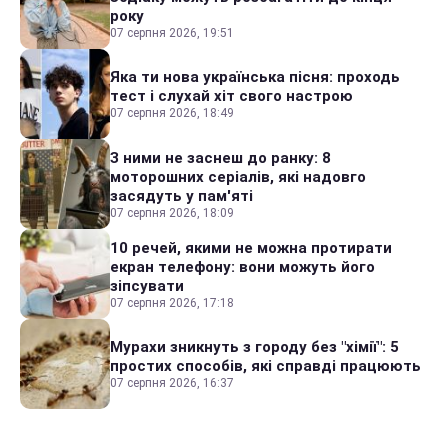
року
07 серпня 2026, 19:51
Яка ти нова українська пісня: проходь
тест і слухай хіт свого настрою
07 серпня 2026, 18:49
З ними не заснеш до ранку: 8
моторошних серіалів, які надовго
засядуть у пам'яті
07 серпня 2026, 18:09
10 речей, якими не можна протирати
екран телефону: вони можуть його
зіпсувати
07 серпня 2026, 17:18
Мурахи зникнуть з городу без "хімії": 5
простих способів, які справді працюють
07 серпня 2026, 16:37