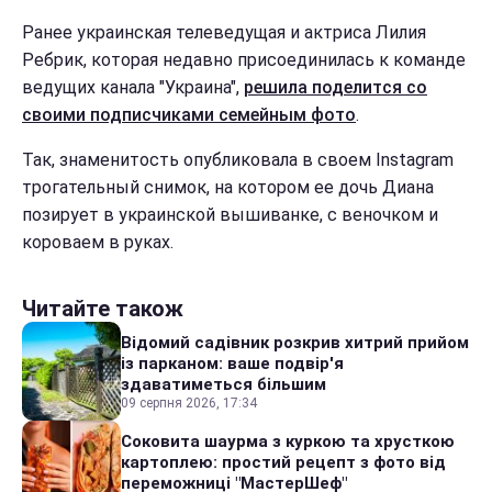
Ранее украинская телеведущая и актриса Лилия
Ребрик, которая недавно присоединилась к команде
ведущих канала "Украина",
решила поделится со
своими подписчиками семейным фото
.
Так, знаменитость опубликовала в своем Instagram
трогательный снимок, на котором ее дочь Диана
позирует в украинской вышиванке, с веночком и
короваем в руках.
Читайте також
Відомий садівник розкрив хитрий прийом
із парканом: ваше подвір'я
здаватиметься більшим
09 серпня 2026, 17:34
Соковита шаурма з куркою та хрусткою
картоплею: простий рецепт з фото від
переможниці "МастерШеф"