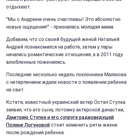
отдыхают.
"Мы с Андреем очень счастливы! Это абсолютно
новые ощущения!" - призналась молодая мама.
Добавим, что со своей будущей женой Натальей
Андрей познакомился на работе, затем у пары
начались романтические отношения, а в 2011 году
влюбленные поженились.
Последние несколько недель поклонники Малахова
с нетерпением ждали новости о появлении ребенка
на свет.
Кстати, известный украинский актер Остап Ступка
заявил, что его сыну, потомку актерской династии,
Дмитрию Ступке и его супруге радиоведущей
Полине Логуновой
стоит изменить ритм жизни
после рождения ребенка.