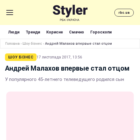
rbc.ua
Люди
Тренди
Корисне
Смачно
Гороскопи
Головна
›
Шоу бізнес
›
Андрей Малахов впервые стал отцом
ШОУ БІЗНЕС
17 листопада 2017, 13:56
Андрей Малахов впервые стал отцом
У популярного 45-летнего телеведущего родился сын