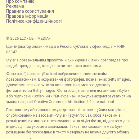
Про компанію
Реклама
Правила користування
Правова інформація
Політика конфіденційності
© 2026 LLC «UBT MEDIA»
Ідентифікатор онлайн-медіа в Реєстрі суб’єктів у сфері медіа — R40-
05347
Styler є розважальним проєктом «РБК-Україна», який розповідає про
людей, тренди і все, що цікаво читати поза новинами.
Фотографії, ілюстрації та інші зображення належать їхнім
правовласникам. Використання фотографій, позначених Getty Images,
допускається виключно за наявності письмового дозволу
фотоагентства Getty Images. Фотографії, позначені логотипом «Styler»
або підписані «Styler» чи «РБК-Україна», можуть використовуватися на
умовах ліцензії Creative Commons Attribution 4.0 International.
При повному або частковому відтворенні інформаційних матеріалів,
опублікованих на вебсайті «Styler» (styler.rbc.ua), обов'язковим є
розміщення активного гіперпосилання на styler.rbc.ua, відкритого для
індексації пошуковими системами. Таке гіперпосилання має бути
розміщене безпосередньо в тексті матеріалу не нижче другого абзацу.