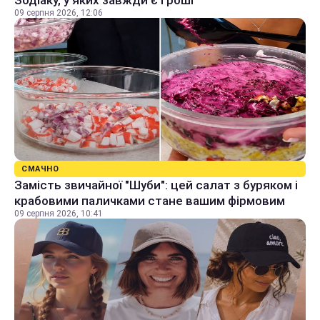
Зодіаку, у яких завжди є гроші
09 серпня 2026, 12:06
СМАЧНО
Замість звичайної "Шуби": цей салат з буряком і
крабовими паличками стане вашим фірмовим
09 серпня 2026, 10:41