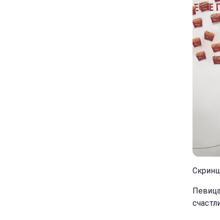
Скриншо
Певица
счастл