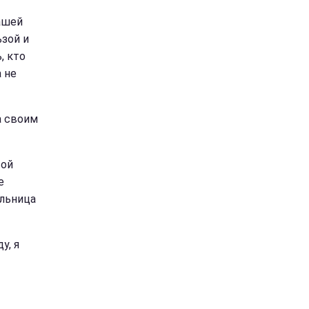
ашей
ьзой и
, кто
 не
а своим
вой
е
ельница
у, я