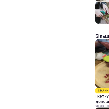
Більш
СМАЧН
І кетч
допов
08 серпня