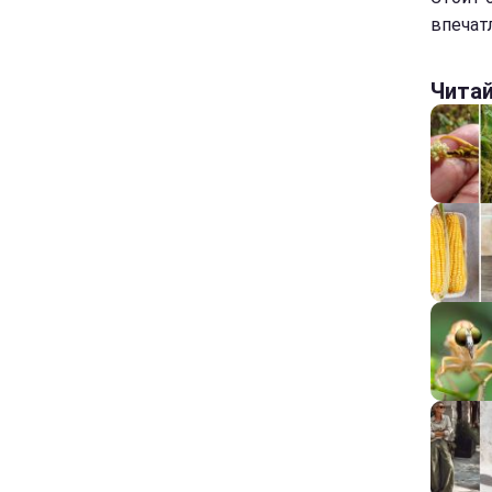
впечат
Чита