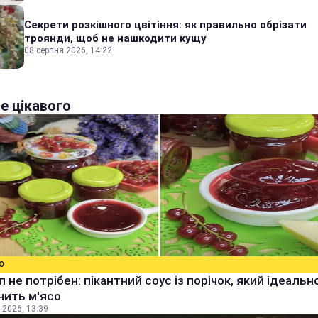
Секрети розкішного цвітіння: як правильно обрізати
троянди, щоб не нашкодити кущу
08 серпня 2026, 14:22
е цікавого
О
уп не потрібен: пікантний соус із порічок, який ідеальн
нить м'ясо
 2026, 13:39