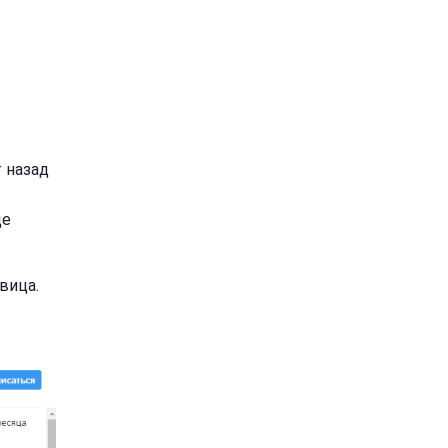
т назад
це
евица.