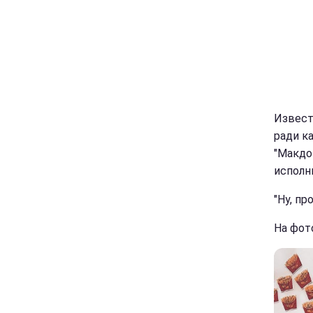
Извест
ради к
"Макдо
исполн
"Ну, пр
На фот