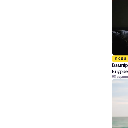
ЛЮДИ
Вампір
Енджел
08 серпня