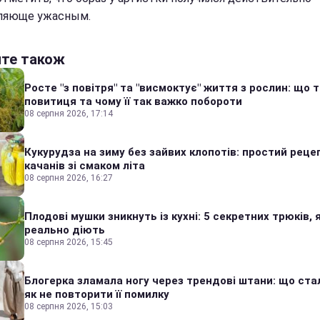
ляюще ужасным.
йте також
Росте "з повітря" та "висмоктує" життя з рослин: що 
повитиця та чому її так важко побороти
08 серпня 2026, 17:14
Кукурудза на зиму без зайвих клопотів: простий реце
качанів зі смаком літа
08 серпня 2026, 16:27
Плодові мушки зникнуть із кухні: 5 секретних трюків, я
реально діють
08 серпня 2026, 15:45
Блогерка зламала ногу через трендові штани: що стал
як не повторити її помилку
08 серпня 2026, 15:03