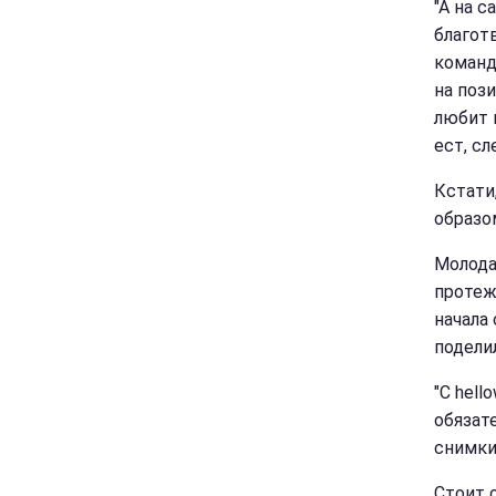
"А на 
благот
команд
на поз
любит 
ест, сл
Кстати
образо
Молода
протеж
начала
поделил
"С hell
обязат
снимки
Стоит 