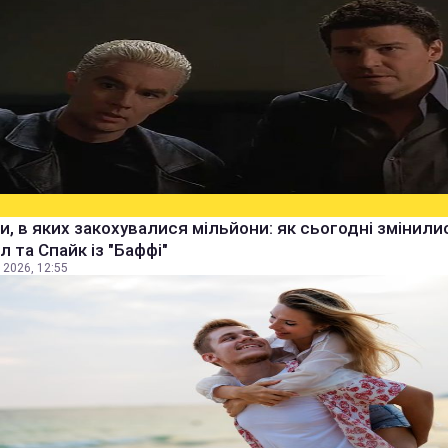
и, в яких закохувалися мільйони: як сьогодні змінили
 та Спайк із "Баффі"
 2026, 12:55