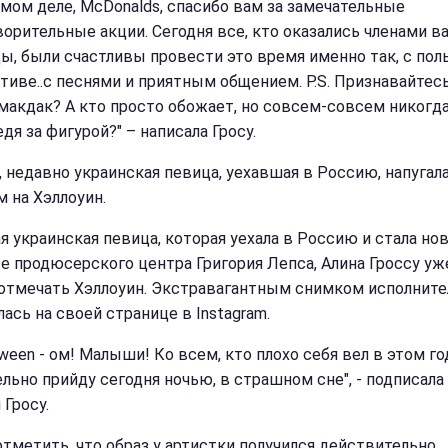
самом деле, McDonalds, спасибо вам за замечательные
ворительные акции. Сегодня все, кто оказались членами в
ы, были счастливы провести это время именно так, с пол
итиве..с песнями и приятным общением. P.S. Признавайтесь
макдак? А кто просто обожает, но совсем-совсем никогда
едя за фигурой?" – написала Гросу.
, недавно украинская певица, уехавшая в Россию, напугал
м на Хэллоуин.
я украинская певица, которая уехала в Россию и стала но
е продюсерского центра Григория Лепса, Алина Гроссу уж
 отмечать Хэллоуин. Экстравагантным снимком исполнит
ась на своей странице в Instagram.
oween - ом! Малыши! Ко всем, кто плохо себя вел в этом год
ельно прийду сегодня ночью, в страшном сне", - подписала
 Гросу.
отметить, что образ у артистки получился действительно