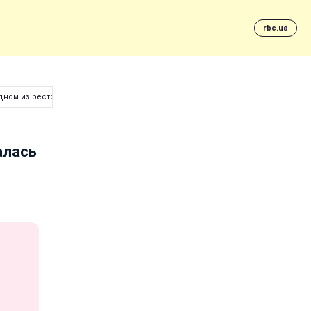
rbc.ua
дном из ресторанов России (фото)
алась