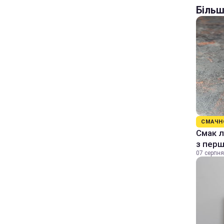
Більш
СМАЧН
Смак л
з перш
07 серпня