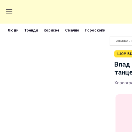
Люди
Тренди
Корисне
Смачно
Гороскопи
Головна
›
ШОУ БІ
Влад
танц
Хореогр