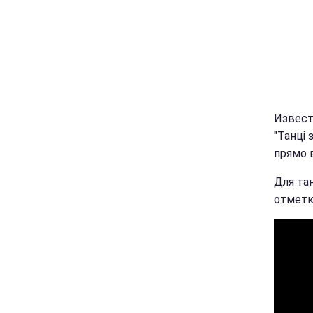
Извест
"Танці 
прямо 
Для та
отметки