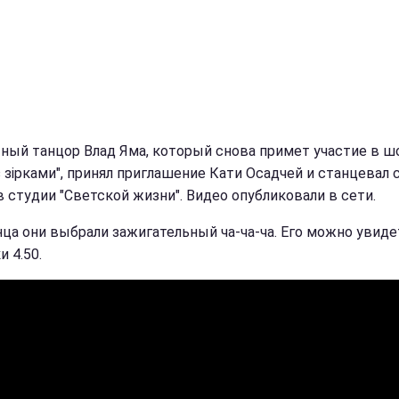
ный танцор Влад Яма, который снова примет участие в ш
з зірками", принял приглашение Кати Осадчей и станцевал 
в студии "Светской жизни". Видео опубликовали в сети.
нца они выбрали зажигательный ча-ча-ча. Его можно увиде
 4.50.