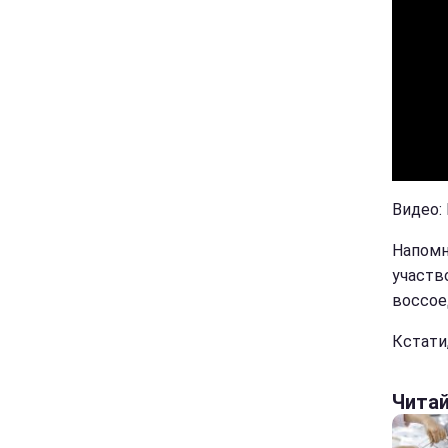
Видео:
Напомн
участв
воссое
Кстати
Чита