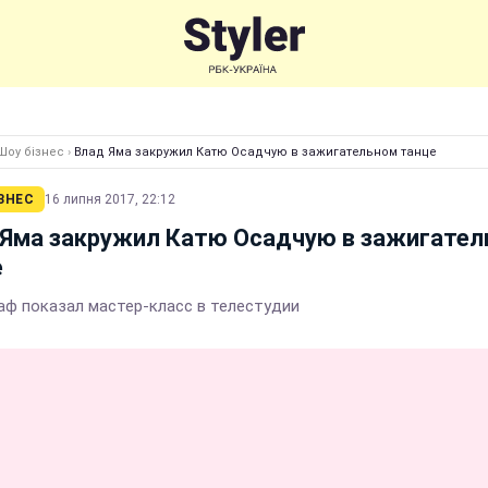
Шоу бізнес
›
Влад Яма закружил Катю Осадчую в зажигательном танце
ЗНЕС
16 липня 2017, 22:12
 Яма закружил Катю Осадчую в зажигате
е
аф показал мастер-класс в телестудии