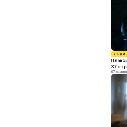
ЛЮДИ
Плакси
37 зіг
07 серпня