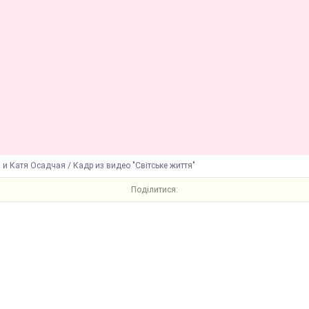
и Катя Осадчая / Кадр из видео "Світське життя"
Поділитися: