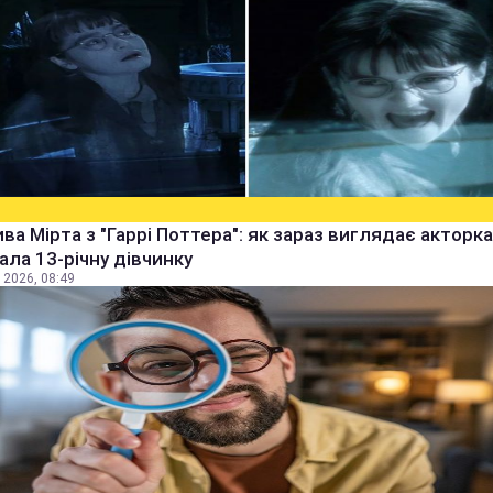
ва Мірта з "Гаррі Поттера": як зараз виглядає акторка,
рала 13-річну дівчинку
 2026, 08:49