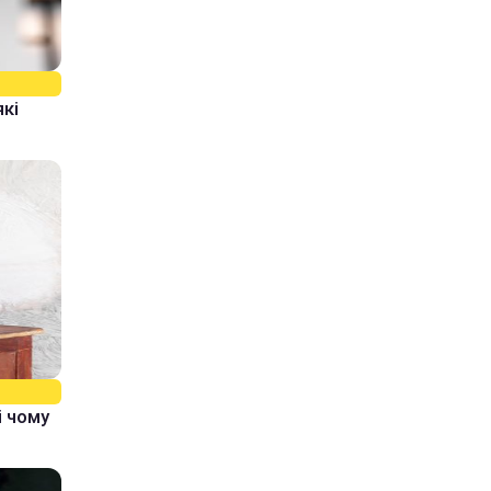
які
і чому