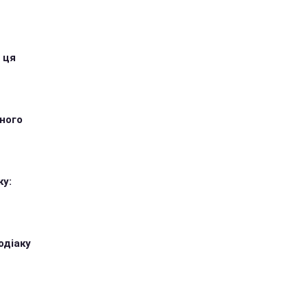
 ця
тного
ку:
одіаку