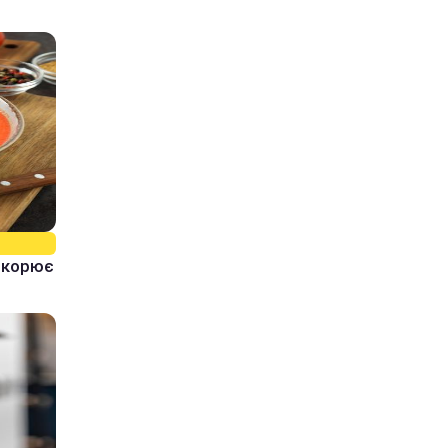
ідкорює