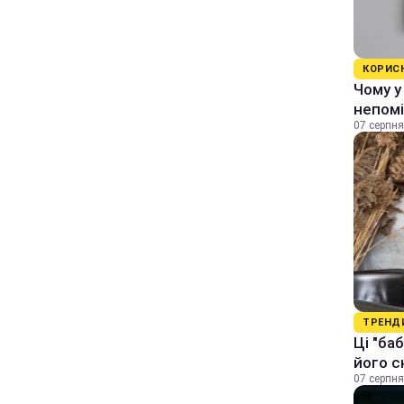
КОРИС
Чому у
непомі
07 серпня
ТРЕНД
Ці "ба
його с
07 серпня