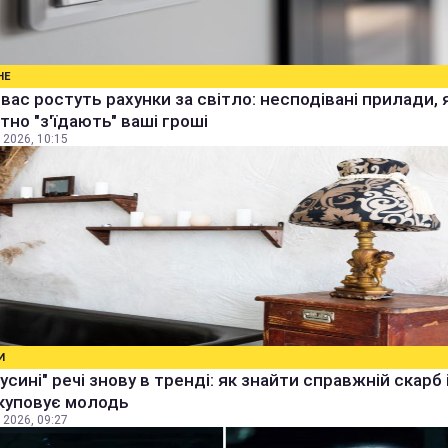
НЕ
 вас ростуть рахунки за світло: несподівані прилади, 
тно "з'їдають" ваші гроші
 2026, 10:15
И
бусині" речі знову в тренді: як знайти справжній скарб 
куповує молодь
 2026, 09:27