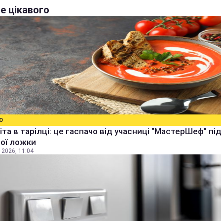
е цікавого
О
іта в тарілці: це гаспачо від учасниці "МастерШеф" п
ої ложки
 2026, 11:04