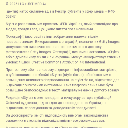
© 2026 LLC «UBT MEDIA»
Ідентифікатор онлайн-медіа в Реєстрі суб’єктів у сфері медіа — R40-
05347
Styler є розважальним проєктом «РБК-Україна», який розповідає про
людей, тренди і все, що цікаво читати поза новинами.
Фотографії, ілюстрації та інші зображення належать їхнім
правовласникам. Використання фотографій, позначених Getty Images,
допускається виключно за наявності письмового дозволу
фотоагентства Getty Images. Фотографії, позначені логотипом «Styler»
або підписані «Styler» чи «РБК-Україна», можуть використовуватися на
умовах ліцензії Creative Commons Attribution 4.0 International.
При повному або частковому відтворенні інформаційних матеріалів,
опублікованих на вебсайті «Styler» (styler.rbc.ua), обов'язковим є
розміщення активного гіперпосилання на styler.rbc.ua, відкритого для
індексації пошуковими системами. Таке гіперпосилання має бути
розміщене безпосередньо в тексті матеріалу не нижче другого абзацу.
Редакція «Styler» може не поділяти точку зору авторів публікацій.
Оціночні судження, відповідно до законодавства України, не
підлягають спростуванню та доведенню їх правдивості.
За достовірність, зміст і відповідність вимогам законодавства
рекламних матеріалів відповідальність несе рекламодавець.
Матеріали, позначені плашками «Прес-реліз», «Спецпроєкт»,