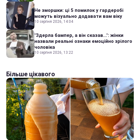
Не зморшки: ці 5 помилок у гардеробі
можуть візуально додавати вам віку
10 серпня 2026, 14:04
"Здерла бампер, а він сказав...": жінки
назвали реальні ознаки емоційно зрілого
чоловіка
10 серпня 2026, 13:22
Більше цікавого