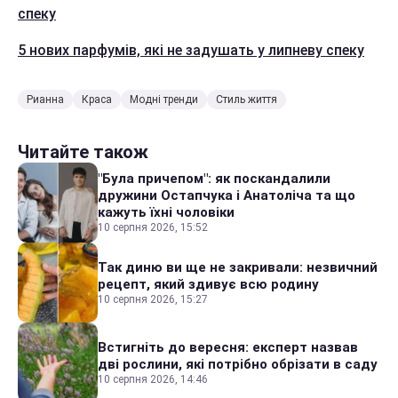
спеку
5 нових парфумів, які не задушать у липневу спеку
Рианна
Краса
Модні тренди
Стиль життя
Читайте також
"Була причепом": як поскандалили
дружини Остапчука і Анатоліча та що
кажуть їхні чоловіки
10 серпня 2026, 15:52
Так диню ви ще не закривали: незвичний
рецепт, який здивує всю родину
10 серпня 2026, 15:27
Встигніть до вересня: експерт назвав
дві рослини, які потрібно обрізати в саду
10 серпня 2026, 14:46