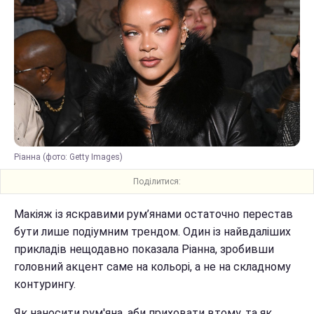
Ріанна (фото: Getty Images)
Поділитися:
Макіяж із яскравими рум’янами остаточно перестав
бути лише подіумним трендом. Один із найвдаліших
прикладів нещодавно показала Ріанна, зробивши
головний акцент саме на кольорі, а не на складному
контурингу.
Як наносити рум'яна, аби приховати втому, та як