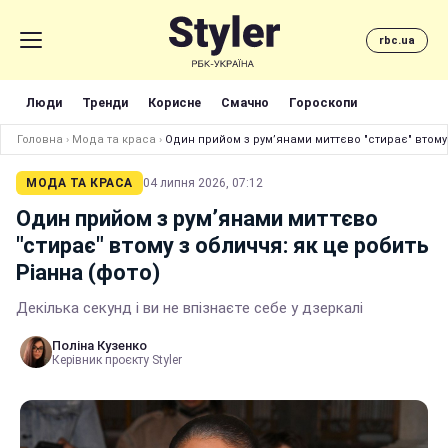
rbc.ua
Люди
Тренди
Корисне
Смачно
Гороскопи
Головна
›
Мода та краса
›
Один прийом з рум’янами миттєво "стирає" втому 
МОДА ТА КРАСА
04 липня 2026, 07:12
Один прийом з рум’янами миттєво
"стирає" втому з обличчя: як це робить
Ріанна (фото)
Декілька секунд і ви не впізнаєте себе у дзеркалі
Поліна Кузенко
Керівник проєкту Styler