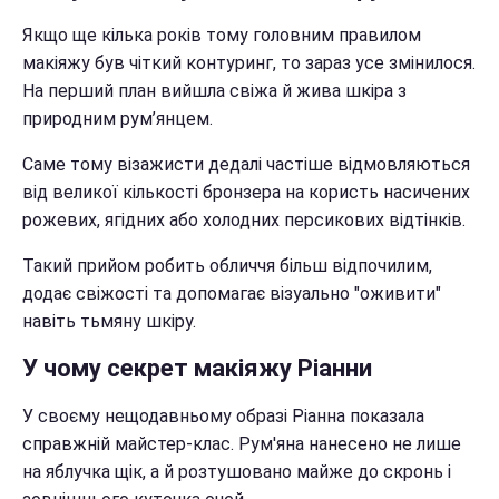
Якщо ще кілька років тому головним правилом
макіяжу був чіткий контуринг, то зараз усе змінилося.
На перший план вийшла свіжа й жива шкіра з
природним рум’янцем.
Саме тому візажисти дедалі частіше відмовляються
від великої кількості бронзера на користь насичених
рожевих, ягідних або холодних персикових відтінків.
Такий прийом робить обличчя більш відпочилим,
додає свіжості та допомагає візуально "оживити"
навіть тьмяну шкіру.
У чому секрет макіяжу Ріанни
У своєму нещодавньому образі Ріанна показала
справжній майстер-клас. Рум'яна нанесено не лише
на яблучка щік, а й розтушовано майже до скронь і