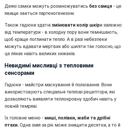
Деякі самки можуть розмножуватись
без самця
- це
явище зветься партеногенезом.
Також гадюки здатні
змінювати колір шкір
и залежно
від температури - в холодну пору вони темнішають,
щоб краще поглинати тепло. А в разі небезпеки
можуть вдавати мертвих або шипіти так голосно, що
це лякає навіть великих хижаків.
Невидимі мисливці з тепловими
сенсорами
Гадюки - майстри маскування й полювання. Вони
використовують спеціальні теплові рецептори, які
дозволяють виявляти теплокровну здобич навіть у
повній темряві.
Їх головне меню -
миші, полівки, жаби та дрібні
птахи.
Одна змія за рік може знищити десятки, а то й