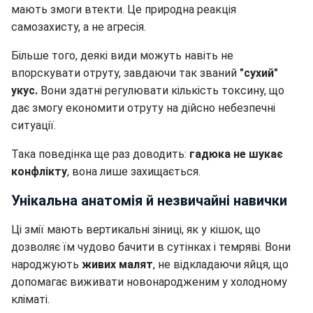
мають змоги втекти. Це природна реакція
самозахисту, а не агресія.
Більше того, деякі види можуть навіть не
впорскувати отруту, завдаючи так званий
"сухий"
укус.
Вони здатні регулювати кількість токсину, що
дає змогу економити отруту на дійсно небезпечні
ситуації.
Така поведінка ще раз доводить:
гадюка не шукає
конфлікту
, вона лише захищається.
Унікальна анатомія й незвичайні навички
Ці змії мають вертикальні зіниці, як у кішок, що
дозволяє їм чудово бачити в сутінках і темряві. Вони
народжують
живих малят
, не відкладаючи яйця, що
допомагає виживати новонародженим у холодному
кліматі.