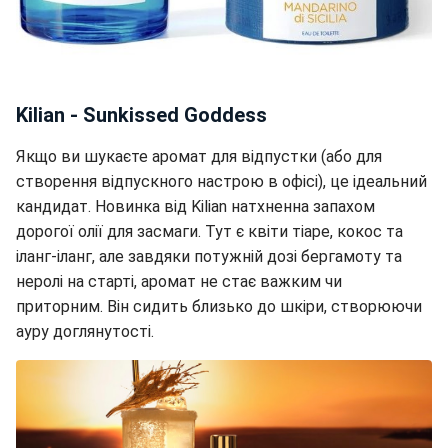
Kilian - Sunkissed Goddess
Якщо ви шукаєте аромат для відпустки (або для
створення відпускного настрою в офісі), це ідеальний
кандидат. Новинка від Kilian натхненна запахом
дорогої олії для засмаги. Тут є квіти тіаре, кокос та
іланг-іланг, але завдяки потужній дозі бергамоту та
неролі на старті, аромат не стає важким чи
приторним. Він сидить близько до шкіри, створюючи
ауру доглянутості.