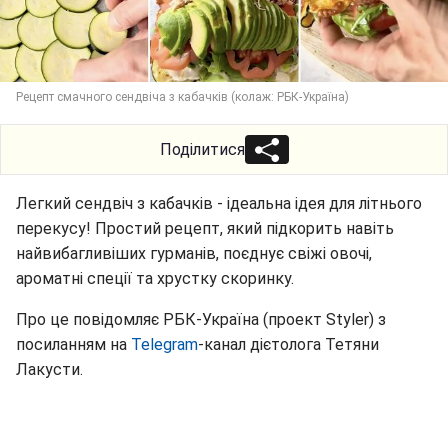
Рецепт смачного сендвіча з кабачків (колаж: РБК-Україна)
Поділитися
Легкий сендвіч з кабачків - ідеальна ідея для літнього
перекусу! Простий рецепт, який підкорить навіть
найвибагливіших гурманів, поєднує свіжі овочі,
ароматні спеції та хрустку скоринку.
Про це повідомляє РБК-Україна (проект Styler) з
посиланням на
Telegram
-канал дієтолога Тетяни
Лакусти.