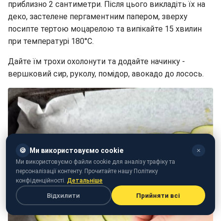
приблизно 2 сантиметри. Після цього викладіть їх на
деко, застелене пергаментним папером, зверху
посипте тертою моцарелою та випікайте 15 хвилин
при температурі 180°C.
Дайте їм трохи охолонути та додайте начинку -
вершковий сир, руколу, помідор, авокадо до лосось.
🍪
Ми використовуємо cookie
✕
Ми використовуємо файли cookie для аналізу трафіку та
персоналізації контенту. Прочитайте нашу Політику
конфіденційності.
Детальніше
Відхилити
Прийняти всі