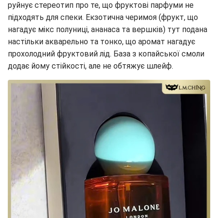
руйнує стереотип про те, що фруктові парфуми не
підходять для спеки. Екзотична черимоя (фрукт, що
нагадує мікс полуниці, ананаса та вершків) тут подана
настільки акварельно та тонко, що аромат нагадує
прохолодний фруктовий лід. База з копайської смоли
додає йому стійкості, але не обтяжує шлейф.