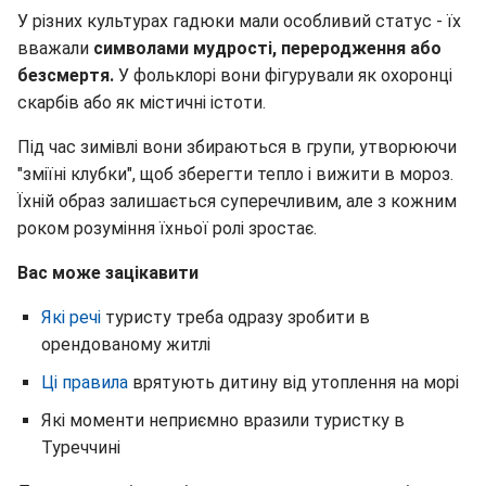
У різних культурах гадюки мали особливий статус - їх
вважали
символами мудрості, переродження або
безсмертя.
У фольклорі вони фігурували як охоронці
скарбів або як містичні істоти.
Під час зимівлі вони збираються в групи, утворюючи
"зміїні клубки", щоб зберегти тепло і вижити в мороз.
Їхній образ залишається суперечливим, але з кожним
роком розуміння їхньої ролі зростає.
Вас може зацікавити
Які речі
туристу треба одразу зробити в
орендованому житлі
Ці правила
врятують дитину від утоплення на морі
Які моменти неприємно вразили туристку в
Туреччині