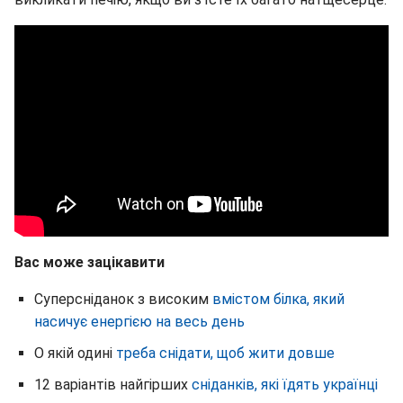
Вас може зацікавити
Суперсніданок з високим
вмістом білка, який
насичує енергією на весь день
О якій одині
треба снідати, щоб жити довше
12 варіантів найгірших
сніданків, які їдять українці