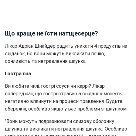
Що краще не їсти натщесерце?
Лікар Адріан Шнайдер радить уникати 4 продуктів на
сніданок, бо вони можуть викликати печію,
сонливість та нетравлення шлунка.
Гостра їжа
Ви любите чилі, гострі соуси чи каррі? Лікар
попереджає, що гострі страви на сніданок можуть
негативно вплинути на процеси травлення. Будьте
обережні, особливо якщо у вас проблеми зі шлунком.
"Вони можуть подразнювати слизову оболонку
шлунка та викликати нетравлення шлунка. Особливо