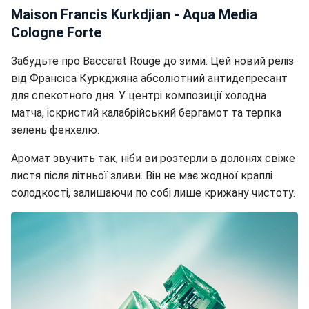
Maison Francis Kurkdjian - Aqua Media
Cologne Forte
Забудьте про Baccarat Rouge до зими. Цей новий реліз
від Франсіса Куркджяна абсолютний антидепресант
для спекотного дня. У центрі композиції холодна
матча, іскристий калабрійський бергамот та терпка
зелень фенхелю.
Аромат звучить так, ніби ви розтерли в долонях свіже
листя після літньої зливи. Він не має жодної краплі
солодкості, залишаючи по собі лише крижану чистоту.