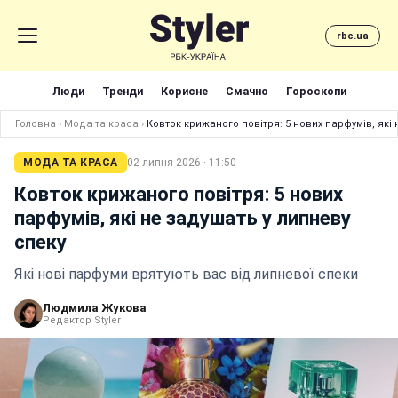
rbc.ua
Люди
Тренди
Корисне
Смачно
Гороскопи
Головна
›
Мода та краса
›
Ковток крижаного повітря: 5 нових парфумів, які 
МОДА ТА КРАСА
02 липня 2026 · 11:50
Ковток крижаного повітря: 5 нових
парфумів, які не задушать у липневу
спеку
Які нові парфуми врятують вас від липневої спеки
Людмила Жукова
Редактор Styler