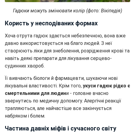
Гадюки можуть змінювати колір (фото: Вікіпедія)
Користь у несподіваних формах
Хоча отрута гадюк здається небезпечною, вона вже
давно використовується на благо людей. З неї
створюють ліки для знеболення, розрідження крові та
навіть деякі препарати для лікування серцево-
судинних хвороб.
Її вивчають біологи й фармацевти, шукаючи нові
лікувальні властивості. Крім того,
укуси гадюк рідко є
смертельними для людин
и - головне вчасно
звернутись по медичну допомогу. Алергічні реакції
трапляються, але найчастіше все закінчується
набряком і болем.
Частина давніх міфів і сучасного світу