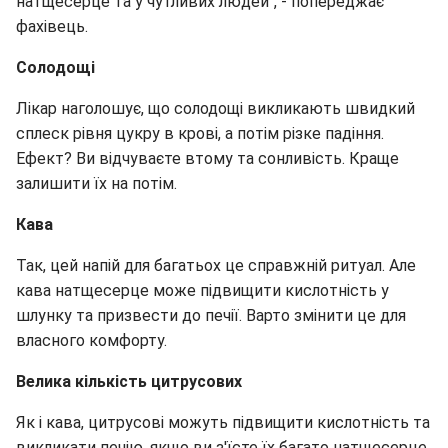
натщесерце та у чутливих людей", - попереджає
фахівець.
Солодощі
Лікар наголошує, що солодощі викликають швидкий
сплеск рівня цукру в крові, а потім різке падіння.
Ефект? Ви відчуваєте втому та сонливість. Краще
залишити їх на потім.
Кава
Так, цей напій для багатьох це справжній ритуал. Але
кава натщесерце може підвищити кислотність у
шлунку та призвести до печії. Варто змінити це для
власного комфорту.
Велика кількість цитрусових
Як і кава, цитрусові можуть підвищити кислотність та
викликати печію, якщо ви з'їсте їх багато натщесерце.