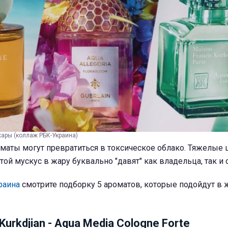
жары (коллаж РБК-Украина)
аты могут превратиться в токсическое облако. Тяжелые
стой мускус в жару буквально "давят" как владельца, так 
раина
смотрите подборку 5 ароматов, которые подойдут в
Kurkdjian - Aqua Media Cologne Forte