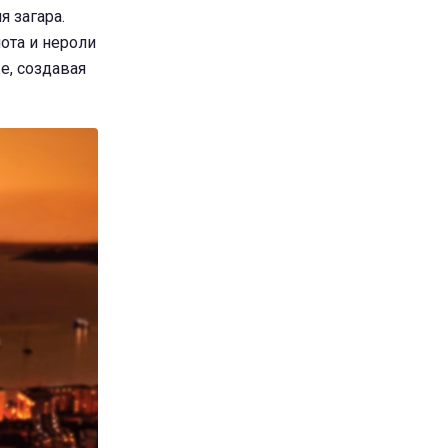
я загара.
мота и нероли
е, создавая