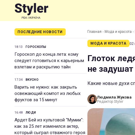
Главная
›
Мода и красота
›
ПОСЛЕДНИЕ НОВОСТИ
02 
МОДА И КРАСОТА
18:13
ГОРОСКОПЫ
Гороскоп до конца лета: кому
Глоток лед
следует готовиться к карьерным
не задушат
взлетам и раскрытию тайн
17:34
ВКУСНО
Какие новые духи с
Варить не нужно: как закрыть
освежающий компот из любых
Людмила Жукова
фруктов за 15 минут
Редактор Styler
16:48
ЛЮДИ
Ардет Бей из культовой "Мумии":
как за 25 лет изменился актер,
который сыграл отважного героя