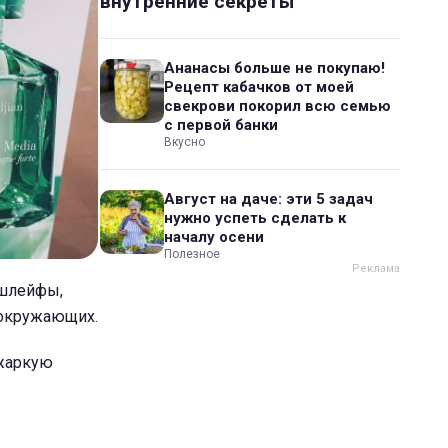
внутренние секреты
Ананасы больше не покупаю!
Рецепт кабачков от моей
свекрови покорил всю семью
с первой банки
Вкусно
Август на даче: эти 5 задач
нужно успеть сделать к
началу осени
Полезное
 шлейфы,
и окружающих.
 жаркую