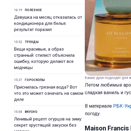
16:19
ПОЛЕЗНОЕ
Девушка на месяц отказалась от
кондиционера для белья:
результат поразил
15:52
ТРЕНДЫ
Вещи красивые, а образ
странный: стилист объяснила
ошибку, которую делают все
модницы
Какие духи подходят для 
15:27
ГОРОСКОПЫ
Летом любимые аром
Приснилась грязная вода? Вот
сладкая ваниль и гу
что это может означать на самом
деле
В материале
РБК-Ук
15:04
ВКУСНО
погоду.
Ленивый рецепт огурцов на зиму:
секрет хрустящей закуски без
Maison Francis 