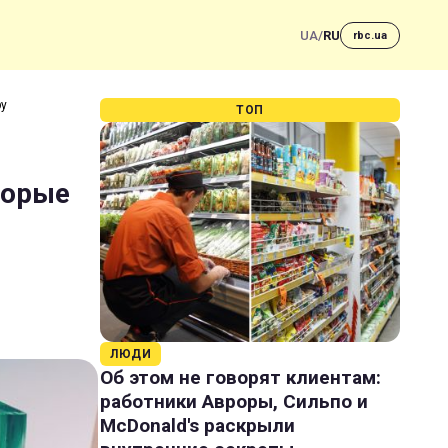
UA
/
RU
rbc.ua
ру
ТОП
торые
ЛЮДИ
Об этом не говорят клиентам:
работники Авроры, Сильпо и
McDonald's раскрыли