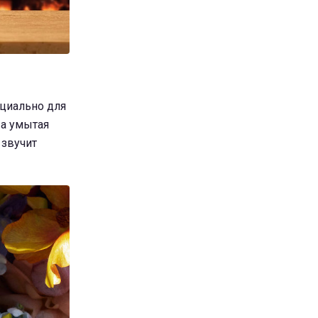
ециально для
 а умытая
 звучит