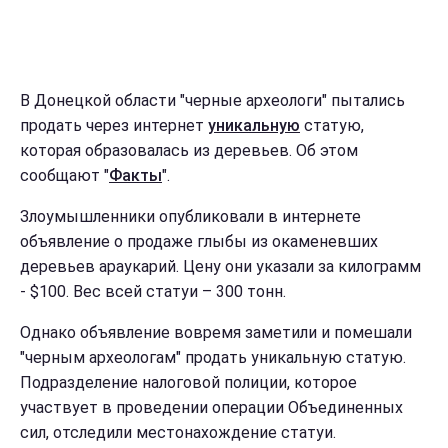
В Донецкой области "черные археологи" пытались
продать через интернет
уникальную
статую,
которая образовалась из деревьев. Об этом
сообщают "
Факты
".
Злоумышленники опубликовали в интернете
объявление о продаже глыбы из окаменевших
деревьев араукарий. Цену они указали за килограмм
- $100. Вес всей статуи – 300 тонн.
Однако объявление вовремя заметили и помешали
"черным археологам" продать уникальную статую.
Подразделение налоговой полиции, которое
участвует в проведении операции Объединенных
сил, отследили местонахождение статуи.