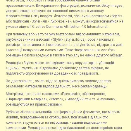
Фотографії, ілюстрації та інші зображення належать їхнім
правовласникам. Використання фотографій, позначених Getty Images,
допускається виключно за наявності письмового дозволу
фотоагентства Getty Images. Фотографії, позначені логотипом «Styler»
або підписані «Styler» чи «РБК-Україна», можуть використовуватися на
умовах ліцензії Creative Commons Attribution 4.0 International.
При повному або частковому відтворенні інформаційних матеріалів,
опублікованих на вебсайті «Styler» (styler.rbc.ua), обов'язковим є
розміщення активного гіперпосилання на styler.rbc.ua, відкритого для
індексації пошуковими системами. Таке гіперпосилання має бути
розміщене безпосередньо в тексті матеріалу не нижче другого абзацу.
Редакція «Styler» може не поділяти точку зору авторів публікацій.
Оціночні судження, відповідно до законодавства України, не
підлягають спростуванню та доведенню їх правдивості.
За достовірність, зміст і відповідність вимогам законодавства
рекламних матеріалів відповідальність несе рекламодавець.
Матеріали, позначені плашками «Прес-реліз», «Спецпроєкт»,
«Партнерський матеріал», «Promo», «Благодійність» та «Резонанс»,
розміщуються на правах реклами.
Рубрика «Новини компаній» є інформаційним форматом, що містить
новини, повідомлення та оголошення, пов'язані з діяльністю
компаній, і ґрунтується на інформації, наданій відповідними
компаніями. Редакція не несе відповідальності за достовірність такої