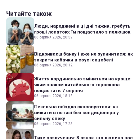
Читайте також
Люди, народжені в ці дні тижня, гребуть
гроші лопатою: їм пощастило з пелюшок
06 серпня 2026, 20:59
Відкриваєш банку і вже не зупинитися: як
закрити кабачки в соусі сацебелі
06 серпня 2026, 20:12
Життя кардинально зміниться на краще:
яким знакам китайського гороскопа
пощастить 7 серпня
06 серпня 2026, 18:13
Пекельна поїздка скасовується: як
вижити в потязі без кондиціонера у
сильну спеку
06 серпня 2026, 17:25
Тихе розлучення: 8 ознак, що людина вас