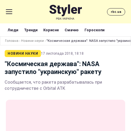
rbc.ua
Люди
Тренди
Корисне
Смачно
Гороскопи
Головна
›
Новини науки
›
"Космическая держава": NASA запустило "украинс
НОВИНИ НАУКИ
17 листопада 2018, 18:18
"Космическая держава": NASA
запустило "украинскую" ракету
Сообщается, что ракета разрабатывалась при
сотрудничестве с Orbital ATK