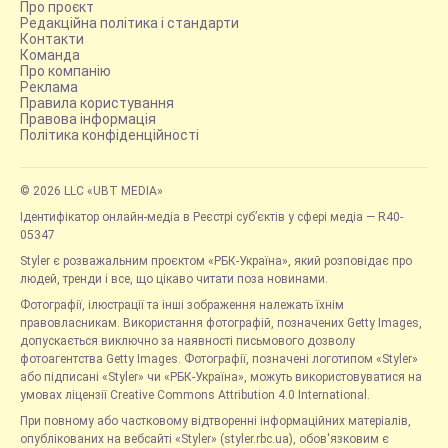
Про проєкт
Редакційна політика і стандарти
Контакти
Команда
Про компанію
Реклама
Правила користування
Правова інформація
Політика конфіденційності
© 2026 LLC «UBT MEDIA»
Ідентифікатор онлайн-медіа в Реєстрі суб’єктів у сфері медіа — R40-
05347
Styler є розважальним проєктом «РБК-Україна», який розповідає про
людей, тренди і все, що цікаво читати поза новинами.
Фотографії, ілюстрації та інші зображення належать їхнім
правовласникам. Використання фотографій, позначених Getty Images,
допускається виключно за наявності письмового дозволу
фотоагентства Getty Images. Фотографії, позначені логотипом «Styler»
або підписані «Styler» чи «РБК-Україна», можуть використовуватися на
умовах ліцензії Creative Commons Attribution 4.0 International.
При повному або частковому відтворенні інформаційних матеріалів,
опублікованих на вебсайті «Styler» (styler.rbc.ua), обов'язковим є