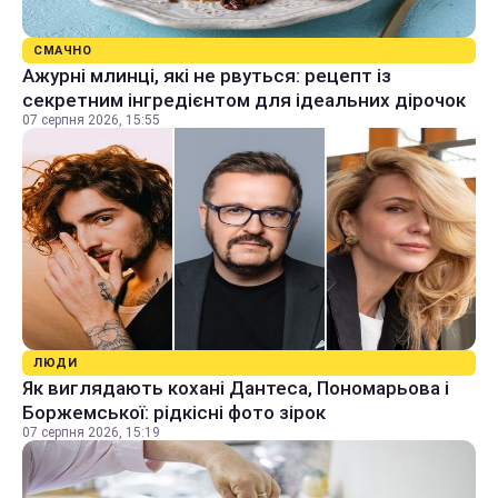
СМАЧНО
Ажурні млинці, які не рвуться: рецепт із
секретним інгредієнтом для ідеальних дірочок
07 серпня 2026, 15:55
ЛЮДИ
Як виглядають кохані Дантеса, Пономарьова і
Боржемської: рідкісні фото зірок
07 серпня 2026, 15:19