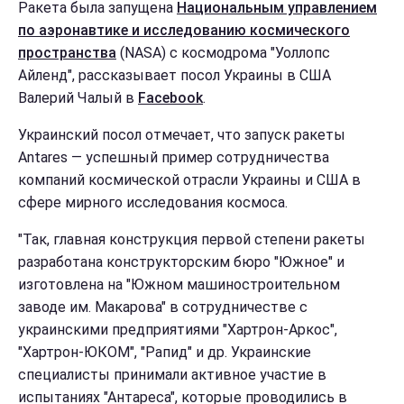
Ракета была запущена
Национальным управлением
по аэронавтике и исследованию космического
пространства
(NASA) с космодрома "Уоллопс
Айленд", рассказывает посол Украины в США
Валерий Чалый в
Facebook
.
Украинский посол отмечает, что запуск ракеты
Antares — успешный пример сотрудничества
компаний космической отрасли Украины и США в
сфере мирного исследования космоса.
"Так, главная конструкция первой степени ракеты
разработана конструкторским бюро "Южное" и
изготовлена на "Южном машиностроительном
заводе им. Макарова" в сотрудничестве с
украинскими предприятиями "Хартрон-Аркос",
"Хартрон-ЮКОМ", "Рапид" и др. Украинские
специалисты принимали активное участие в
испытаниях "Антареса", которые проводились в