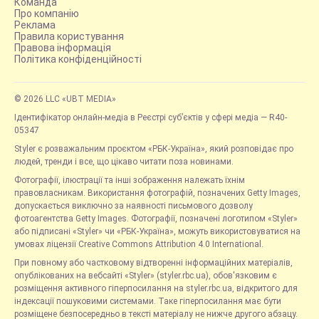
Команда
Про компанію
Реклама
Правила користування
Правова інформація
Політика конфіденційності
© 2026 LLC «UBT MEDIA»
Ідентифікатор онлайн-медіа в Реєстрі суб’єктів у сфері медіа — R40-
05347
Styler є розважальним проєктом «РБК-Україна», який розповідає про
людей, тренди і все, що цікаво читати поза новинами.
Фотографії, ілюстрації та інші зображення належать їхнім
правовласникам. Використання фотографій, позначених Getty Images,
допускається виключно за наявності письмового дозволу
фотоагентства Getty Images. Фотографії, позначені логотипом «Styler»
або підписані «Styler» чи «РБК-Україна», можуть використовуватися на
умовах ліцензії Creative Commons Attribution 4.0 International.
При повному або частковому відтворенні інформаційних матеріалів,
опублікованих на вебсайті «Styler» (styler.rbc.ua), обов'язковим є
розміщення активного гіперпосилання на styler.rbc.ua, відкритого для
індексації пошуковими системами. Таке гіперпосилання має бути
розміщене безпосередньо в тексті матеріалу не нижче другого абзацу.