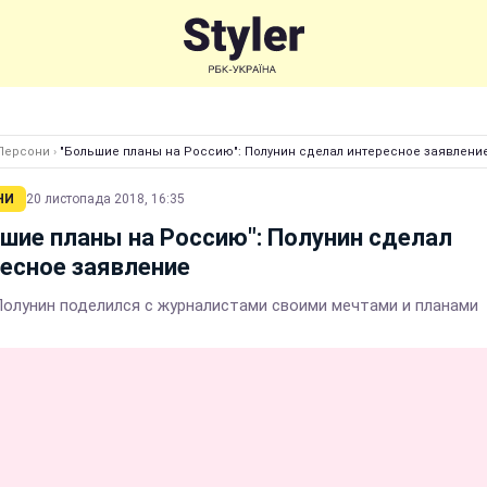
Персони
›
"Большие планы на Россию": Полунин сделал интересное заявлени
НИ
20 листопада 2018, 16:35
шие планы на Россию": Полунин сделал
есное заявление
Полунин поделился с журналистами своими мечтами и планами