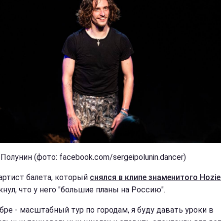
Полунин (фото: facebook.com/sergeipolunin.dancer)
артист балета, который
снялся в клипе знаменитого Hozie
нул, что у него "большие планы на Россию".
абре - масштабный тур по городам, я буду давать уроки в