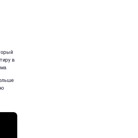
торый
тиру в
ма.
дольше
аю
в