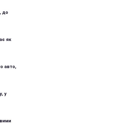
, до
ає як
о авто,
, у
овими