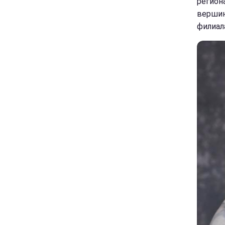
регион
вершин
филиала