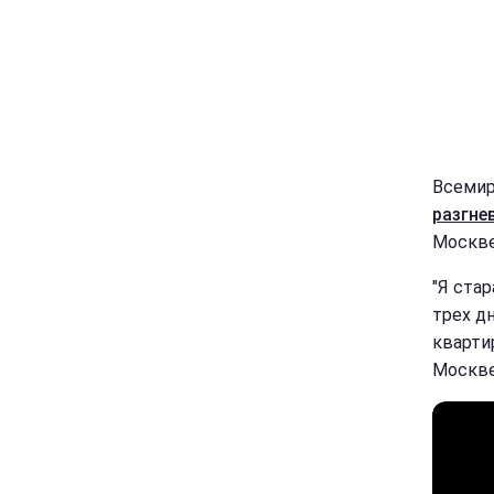
Всемир
разгне
Москве
"Я ста
трех д
кварти
Москве