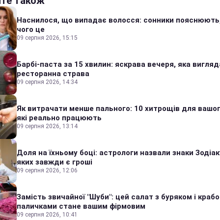
йте також
Наснилося, що випадає волосся: сонники пояснюють
чого це
09 серпня 2026, 15:15
Барбі-паста за 15 хвилин: яскрава вечеря, яка вигляд
ресторанна страва
09 серпня 2026, 14:34
Як витрачати менше пального: 10 хитрощів для вашог
які реально працюють
09 серпня 2026, 13:14
Доля на їхньому боці: астрологи назвали знаки Зодіаку
яких завжди є гроші
09 серпня 2026, 12:06
Замість звичайної "Шуби": цей салат з буряком і краб
паличками стане вашим фірмовим
09 серпня 2026, 10:41