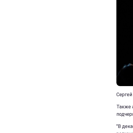
Сергей 
Также 
подчерк
"В дек