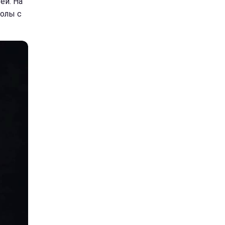
ей. На
олы с