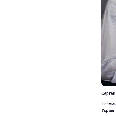
Сергей 
Напомн
Украин