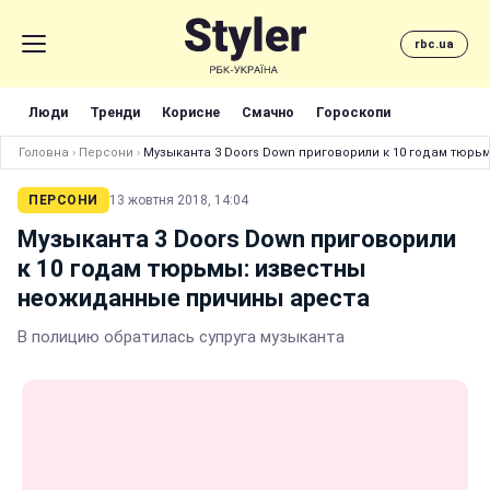
rbc.ua
Люди
Тренди
Корисне
Смачно
Гороскопи
Головна
›
Персони
›
Музыканта 3 Doors Down приговорили к 10 годам тюр
ПЕРСОНИ
13 жовтня 2018, 14:04
Музыканта 3 Doors Down приговорили
к 10 годам тюрьмы: известны
неожиданные причины ареста
В полицию обратилась супруга музыканта