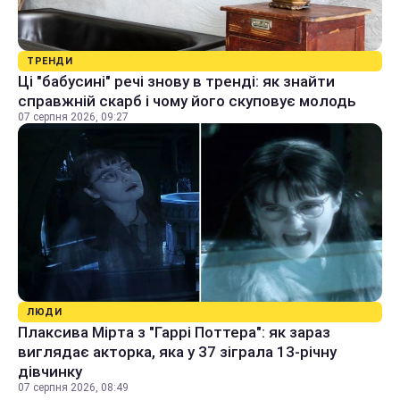
ТРЕНДИ
Ці "бабусині" речі знову в тренді: як знайти
справжній скарб і чому його скуповує молодь
07 серпня 2026, 09:27
ЛЮДИ
Плаксива Мірта з "Гаррі Поттера": як зараз
виглядає акторка, яка у 37 зіграла 13-річну
дівчинку
07 серпня 2026, 08:49