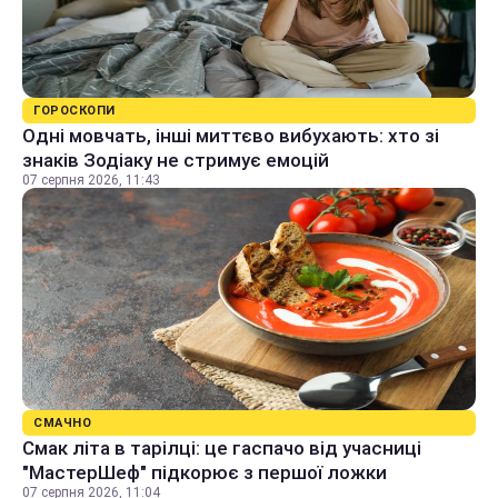
ГОРОСКОПИ
Одні мовчать, інші миттєво вибухають: хто зі
знаків Зодіаку не стримує емоцій
07 серпня 2026, 11:43
СМАЧНО
Смак літа в тарілці: це гаспачо від учасниці
"МастерШеф" підкорює з першої ложки
07 серпня 2026, 11:04