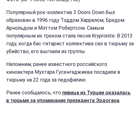
Популярный рок-коллектив 3 Doors Down был
образован в 1996 году Тоддом Харрелом, Бредом
Арнольдом и Мэттом Робертсом. Самым
популярным их треком стала песня Krypronite. В 2013
году, когда бас-гитарист коллектива сел в тюрьму за
убийство, его выгнали из группы.
Напомним, ранее известного российского
киноактера Мухтара Гусенгаджиева посадили в
тюрьму на 22 года за педофилию.
Ранее сообщалось, что
певица из Турции оказалась
в тюрьме за упоминание президента Эрдогана
.