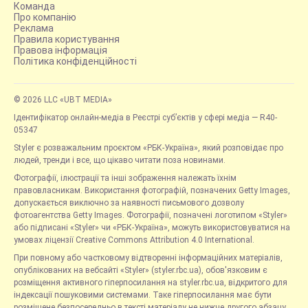
Команда
Про компанію
Реклама
Правила користування
Правова інформація
Політика конфіденційності
© 2026 LLC «UBT MEDIA»
Ідентифікатор онлайн-медіа в Реєстрі суб’єктів у сфері медіа — R40-
05347
Styler є розважальним проєктом «РБК-Україна», який розповідає про
людей, тренди і все, що цікаво читати поза новинами.
Фотографії, ілюстрації та інші зображення належать їхнім
правовласникам. Використання фотографій, позначених Getty Images,
допускається виключно за наявності письмового дозволу
фотоагентства Getty Images. Фотографії, позначені логотипом «Styler»
або підписані «Styler» чи «РБК-Україна», можуть використовуватися на
умовах ліцензії Creative Commons Attribution 4.0 International.
При повному або частковому відтворенні інформаційних матеріалів,
опублікованих на вебсайті «Styler» (styler.rbc.ua), обов'язковим є
розміщення активного гіперпосилання на styler.rbc.ua, відкритого для
індексації пошуковими системами. Таке гіперпосилання має бути
розміщене безпосередньо в тексті матеріалу не нижче другого абзацу.