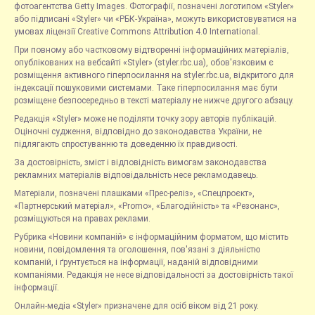
фотоагентства Getty Images. Фотографії, позначені логотипом «Styler»
або підписані «Styler» чи «РБК-Україна», можуть використовуватися на
умовах ліцензії Creative Commons Attribution 4.0 International.
При повному або частковому відтворенні інформаційних матеріалів,
опублікованих на вебсайті «Styler» (styler.rbc.ua), обов'язковим є
розміщення активного гіперпосилання на styler.rbc.ua, відкритого для
індексації пошуковими системами. Таке гіперпосилання має бути
розміщене безпосередньо в тексті матеріалу не нижче другого абзацу.
Редакція «Styler» може не поділяти точку зору авторів публікацій.
Оціночні судження, відповідно до законодавства України, не
підлягають спростуванню та доведенню їх правдивості.
За достовірність, зміст і відповідність вимогам законодавства
рекламних матеріалів відповідальність несе рекламодавець.
Матеріали, позначені плашками «Прес-реліз», «Спецпроєкт»,
«Партнерський матеріал», «Promo», «Благодійність» та «Резонанс»,
розміщуються на правах реклами.
Рубрика «Новини компаній» є інформаційним форматом, що містить
новини, повідомлення та оголошення, пов'язані з діяльністю
компаній, і ґрунтується на інформації, наданій відповідними
компаніями. Редакція не несе відповідальності за достовірність такої
інформації.
Онлайн-медіа «Styler» призначене для осіб віком від 21 року.