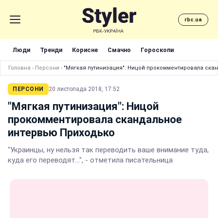
rbc.ua
Люди
Тренди
Корисне
Смачно
Гороскопи
Головна
›
Персони
›
"Мягкая путинизация": Ницой прокомментировала ска
ПЕРСОНИ
20 листопада 2018, 17:52
"Мягкая путинизация": Ницой
прокомментировала скандальное
интервью Приходько
"Украинцы, ну нельзя так переводить ваше внимание туда,
куда его переводят...", - отметила писательница