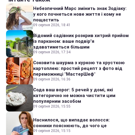
Небезпечний Марс змінить знак Зодіаку:
у кого почнеться нове життя і кому не
пощастить
09 серпня 2026, 18:41
Відомий садівник розкрив хитрий прийом
із парканом: ваше подвір'я
здаватиметься більшим
09 серпня 2026, 17:34
Соковита шаурма з куркою та хрусткою
картоплею: простий рецепт з фото від
переможниці "МастерШеф"
09 серпня 2026, 16:36
Сода ваш ворог: 5 речей у домі, які
категорично не можна чистити цим
популярним засобом
09 серпня 2026, 15:55
Наснилося, що випадає волосся:
сонники пояснюють, до чого це
09 серпня 2026, 15:15