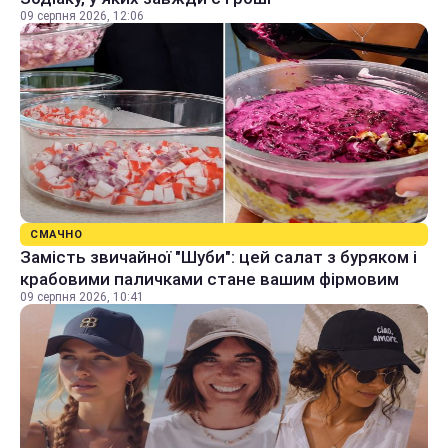
09 серпня 2026, 12:06
СМАЧНО
Замість звичайної "Шуби": цей салат з буряком і
крабовими паличками стане вашим фірмовим
09 серпня 2026, 10:41