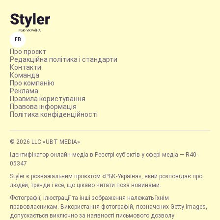
FB
Про проєкт
Редакційна політика і стандарти
Контакти
Команда
Про компанію
Реклама
Правила користування
Правова інформація
Політика конфіденційності
© 2026 LLC «UBT MEDIA»
Ідентифікатор онлайн-медіа в Реєстрі суб’єктів у сфері медіа — R40-
05347
Styler є розважальним проєктом «РБК-Україна», який розповідає про
людей, тренди і все, що цікаво читати поза новинами.
Фотографії, ілюстрації та інші зображення належать їхнім
правовласникам. Використання фотографій, позначених Getty Images,
допускається виключно за наявності письмового дозволу