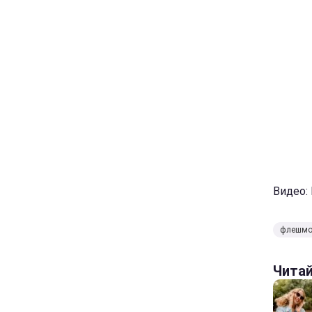
Видео:
флешм
Чита