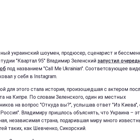
ный украинский шоумен, продюсер, сценарист и бессме
студии "Квартал 95" Владимир Зеленский
запустил очеред
об
под названием "Call Me Ukrainian". Соответсвующее вид
овал у себя в Instagram.
ой для этого стала история, произошедшая с актером пос
та на Кипре. По словам Зеленского, один из местных
ников на вопрос "Откуда вы?", услышав ответ "Из Киева", 
, Россия". Владимиру пришлось объяснять, что Украина – э
ная, независимая страна, подарившая миру много известн
тей таких, как Шевченко, Сикорский.