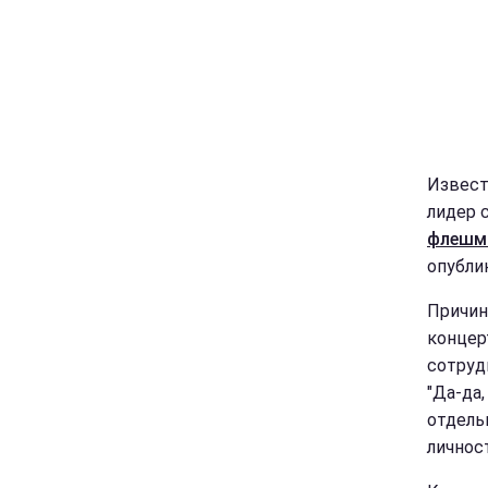
Извест
лидер 
флешм
опублик
Причин
концер
сотруд
"Да-да
отдель
личнос