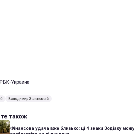
 РБК-Украина
об
Володимир Зеленський
йте також
Фінансова удача вже близько: ці 4 знаки Зодіаку мож
розбагатіти до кінця року