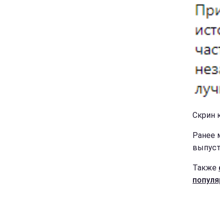
Скрин к
Ранее 
выпуст
Также
попул