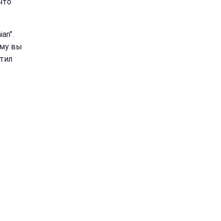
что
an".
ому вы
етил