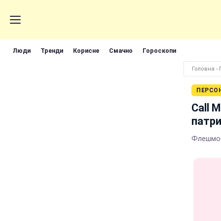
Люди
Тренди
Корисне
Смачно
Гороскопи
Головна
›
ПЕРСО
Call 
патр
Флешмоб