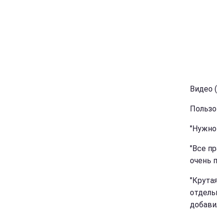
Видео (
Пользо
"Нужно 
"Все п
очень п
"Крута
отдель
добави