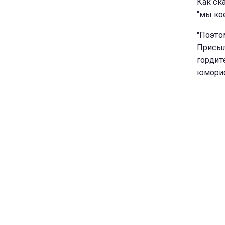
Как ск
"мы кое
"Поэтом
Присыл
гордит
юморис