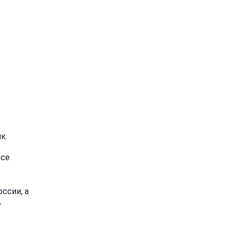
к.
все
ссии, а
-