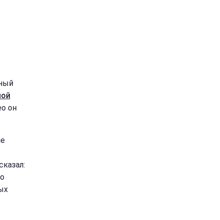
нный
ной
ео он
ле
сказал:
то
ых